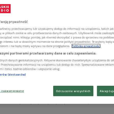
ów.
Twoją prywatność
artnerzy przechowujemy lub uzyskujemy dostęp do informacji na urządzeniu, takich jak
ory w plikach cookie w celu przetwarzania danych osobowych. Użytkownik może zaakcep
arządzać nimi, klikając poniżej, jak również skorzystać z prawa do sprzeciwu na podsta
go interesu lub w dowolnym momencie na stronie polityki prywatności. Te wybory będą 
nerom i nie będą miały wpływu na dane przeglądania.
Polityka prywatności
szymi partnerami przetwarzamy dane w celu zapewnienia:
dnych danych geolokalizacyjnych. Aktywne skanowanie charakterystyki urządzenia do ce
i. Przechowywanie informacji na urządzeniu lub dostęp do nich. Spersonalizowane reklamy 
m i treści, badnie odbiorców i ulepszanie usług.
nerów (dostawców)
a zaawansowane
Odrzucenie wszystkich
Akceptuj
bina Jakubowska skupia się na ewolucji zawodu położnej, sile kobiecego
e oraz traumach przekazywanych szeptem przez pokolenia
Foto: Jacek