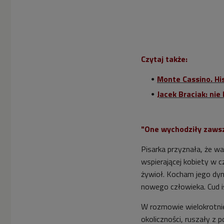
Czytaj także:
Monte Cassino. His
Jacek Braciak: nie
"One wychodziły zawsze
Pisarka przyznała, że wa
wspierającej kobiety w c
żywioł. Kocham jego dy
nowego człowieka. Cud i
W rozmowie wielokrotnie
okoliczności, ruszały z