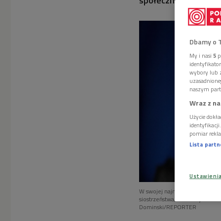
społecznych podział
Dbamy o 
My i nasi
5
p
identyfikat
wybory lub z
uzasadnione
naszym part
Wraz z na
Użycie dokła
identyfikacj
pomiar rekla
Lista part
Ustawieni
W swojej najnowszej książce Sa
siostrzeństwa, macierzyństwi
Dominski/REPORTER