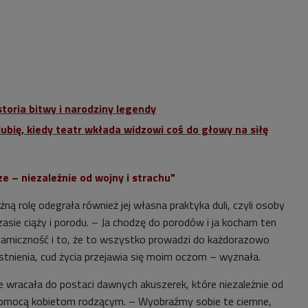
toria bitwy i narodziny legendy
 lubię, kiedy teatr wkłada widzowi coś do głowy na siłę
 – niezależnie od wojny i strachu"
żną rolę odegrała również jej własna praktyka duli, czyli osoby
zasie ciąży i porodu. – Ja chodzę do porodów i ja kocham ten
namiczność i to, że to wszystko prowadzi do każdorazowo
stnienia, cud życia przejawia się moim oczom – wyznała.
 wracała do postaci dawnych akuszerek, które niezależnie od
 pomocą kobietom rodzącym. – Wyobraźmy sobie te ciemne,