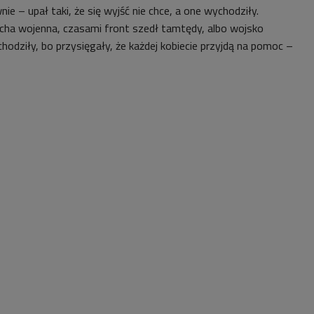
nie – upał taki, że się wyjść nie chce, a one wychodziły.
cha wojenna, czasami front szedł tamtędy, albo wojsko
odziły, bo przysięgały, że każdej kobiecie przyjdą na pomoc –