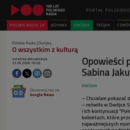
PORTAL POLSKIEGO
POLSKIE RADIO 24
JEDYNKA
DWÓJKA
TRÓJKA
CZWÓ
Polskie Radio
Dwójka
O wszystkim z kulturą
Opowieści 
ostatnia aktualizacja:
21.05.2026 10:20
Sabina Jak
Obserwuj nas na
Google News
– Chciałam pokazać d
– mówiła w Dwójce S
i ich kontynuacji "Po
kobietach, które prz
najważniejszych mome