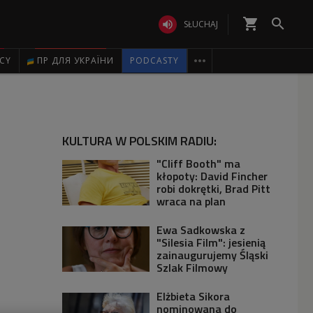
shopping_cart


SŁUCHAJ

ICY
ПР ДЛЯ УКРАЇНИ
PODCASTY
KULTURA W POLSKIM RADIU:
"Cliff Booth" ma
kłopoty: David Fincher
robi dokrętki, Brad Pitt
wraca na plan
Ewa Sadkowska z
"Silesia Film": jesienią
zainaugurujemy Śląski
Szlak Filmowy
Elżbieta Sikora
nominowana do