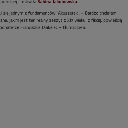
i położnej – mówiła
Sabina Jakubowska
.
tał się jednym z fundamentów "Akuszerek". – Bardzo chciałam
ne, jakim jest ten realny zeszyt z XIX wieku, z fikcją, powieścią
bohaterce Franciszce Diabelec – tłumaczyła.