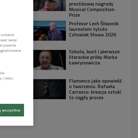
prestiżowej nagrody
Musical Composition
Prize
Profesor Lech Śliwonik
laureatem tytułu
Człowiek Słowa 2026
 unikalne
tować swoje
wie prawnie
sygnalizowane
Szkoła, bunt i pierwsze
literackie próby Marka
Ławrynowicza
lów
i treści,
Flamenco jako opowieść
o tworzeniu. Rafaela
Carrasco: kreacja sztuki
to ciągły proces
ę wszystkie