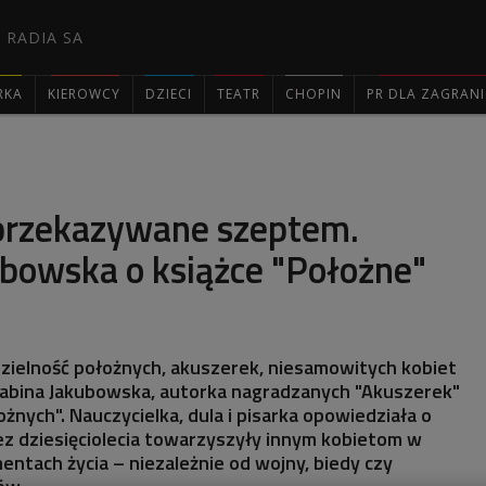
 RADIA SA
RKA
KIEROWCY
DZIECI
TEATR
CHOPIN
PR DLA ZAGRAN

przekazywane szeptem.
ubowska o książce "Położne"
zielność położnych, akuszerek, niesamowitych kobiet
abina Jakubowska, autorka nagradzanych "Akuszerek"
łożnych". Nauczycielka, dula i pisarka opowiedziała o
ez dziesięciolecia towarzyszyły innym kobietom w
ntach życia – niezależnie od wojny, biedy czy