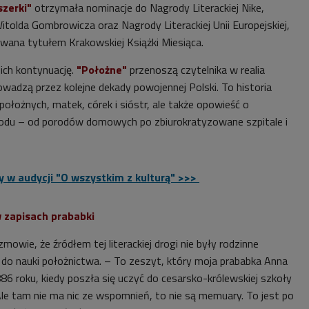
szerki"
otrzymała nominacje do Nagrody Literackiej Nike,
Witolda Gombrowicza oraz Nagrody Literackiej Unii Europejskiej,
wana tytułem Krakowskiej Książki Miesiąca.
 ich kontynuację.
"Położne"
przenoszą czytelnika w realia
wadzą przez kolejne dekady powojennej Polski. To historia
ołożnych, matek, córek i sióstr, ale także opowieść o
du – od porodów domowych po zbiurokratyzowane szpitale i
 w audycji "O wszystkim z kulturą" >>>
w zapisach prababki
mowie, że źródłem tej literackiej drogi nie były rodzinne
t do nauki położnictwa. – To zeszyt, który moja prababka Anna
86 roku, kiedy poszła się uczyć do cesarsko-królewskiej szkoły
le tam nie ma nic ze wspomnień, to nie są memuary. To jest po