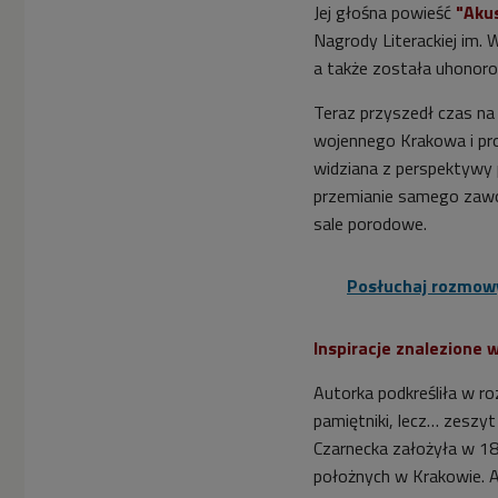
Jej głośna powieść
"Aku
Nagrody Literackiej im. 
a także została uhonoro
Teraz przyszedł czas na
wojennego Krakowa i pro
widziana z perspektywy p
przemianie samego zawo
sale porodowe.
Posłuchaj rozmowy
Inspiracje znalezione 
Autorka podkreśliła w roz
pamiętniki, lecz… zeszy
Czarnecka założyła w 18
położnych w Krakowie. A