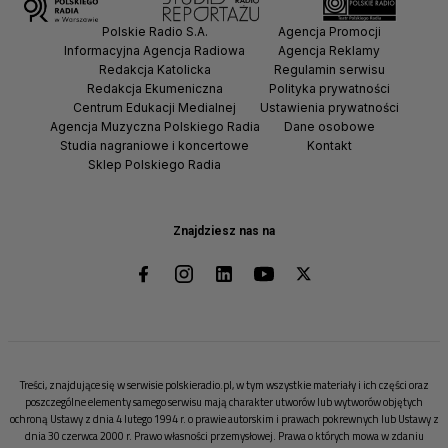
Polskie Radio S.A.
Agencja Promocji
Informacyjna Agencja Radiowa
Agencja Reklamy
Redakcja Katolicka
Regulamin serwisu
Redakcja Ekumeniczna
Polityka prywatności
Centrum Edukacji Medialnej
Ustawienia prywatności
Agencja Muzyczna Polskiego Radia
Dane osobowe
Studia nagraniowe i koncertowe
Kontakt
Sklep Polskiego Radia
Znajdziesz nas na
Treści, znajdujące się w serwisie polskieradio.pl, w tym wszystkie materiały i ich części oraz
poszczególne elementy samego serwisu mają charakter utworów lub wytworów objętych
ochroną Ustawy z dnia 4 lutego 1994 r. o prawie autorskim i prawach pokrewnych lub Ustawy z
dnia 30 czerwca 2000 r. Prawo własności przemysłowej. Prawa o których mowa w zdaniu