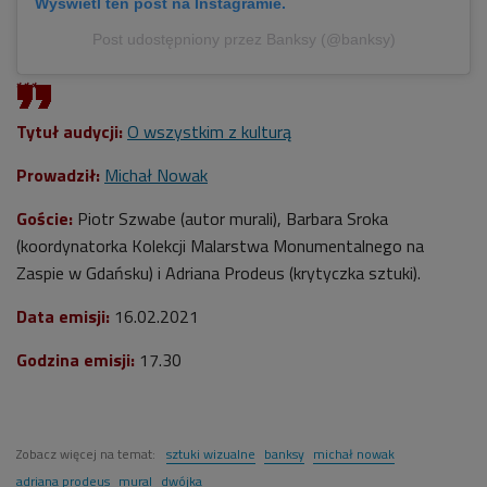
Wyświetl ten post na Instagramie.
Post udostępniony przez Banksy (@banksy)
***
Tytuł audycji:
O wszystkim z kulturą
Prowadził:
Michał Nowak
Goście:
Piotr Szwabe (autor murali), Barbara Sroka
(koordynatorka Kolekcji Malarstwa Monumentalnego na
Zaspie w Gdańsku) i Adriana Prodeus (krytyczka sztuki).
Data emisji:
16
.02.2021
Godzina emisji:
17.30
Zobacz więcej na temat:
sztuki wizualne
banksy
michał nowak
adriana prodeus
mural
dwójka