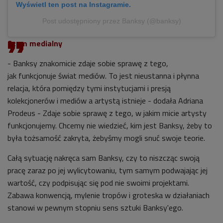
Wyświetl ten post na Instagramie.
Post udostępniony przez Banksy (@banksy)
Szum medialny
- Banksy znakomicie zdaje sobie sprawę z tego,
jak funkcjonuje świat mediów. To jest nieustanna i płynna
relacja, która pomiędzy tymi instytucjami i presją
kolekcjonerów i mediów a artystą istnieje - dodała Adriana
Prodeus - Zdaje sobie sprawę z tego, w jakim micie artysty
funkcjonujemy. Chcemy nie wiedzieć, kim jest Banksy, żeby to
była tożsamość zakryta, żebyśmy mogli snuć swoje teorie.
Całą sytuację nakręca sam Banksy, czy to niszcząc swoją
pracę zaraz po jej wylicytowaniu, tym samym podwajając jej
wartość, czy podpisując się pod nie swoimi projektami.
Zabawa konwencją, mylenie tropów i groteska w działaniach
stanowi w pewnym stopniu sens sztuki Banksy'ego.