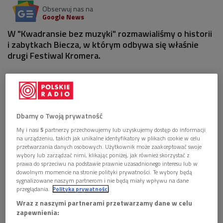
Obserwuj nas na
Google News
W "Kwadransie bez muzyki" rozmawialiśmy o historii
i zabytkach Biecza, w którym odbywa się właśnie
drugi Festiwal Kromera.
1 plik
AUDIO


15'22
Dbamy o Twoją prywatność
Biecz. Radiowa wycieczka do "małego Krakowa"
(Kwadrans bez muzyki/Dwójka)
My i nasi
5
partnerzy przechowujemy lub uzyskujemy dostęp do informacji
na urządzeniu, takich jak unikalne identyfikatory w plikach cookie w celu
przetwarzania danych osobowych. Użytkownik może zaakceptować swoje
wybory lub zarządzać nimi, klikając poniżej, jak również skorzystać z
prawa do sprzeciwu na podstawie prawnie uzasadnionego interesu lub w
dowolnym momencie na stronie polityki prywatności. Te wybory będą
sygnalizowane naszym partnerom i nie będą miały wpływu na dane
przeglądania.
Polityka prywatności
Wraz z naszymi partnerami przetwarzamy dane w celu
zapewnienia: