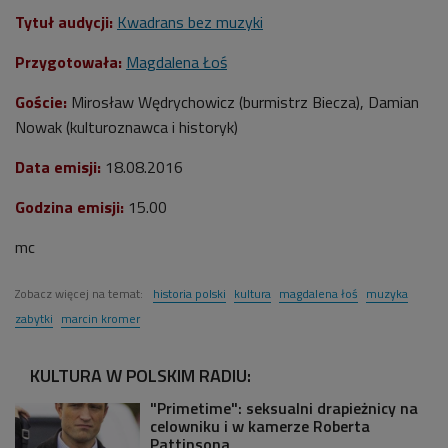
Tytuł audycji:
Kwadrans bez muzyki
Przygotowała:
Magdalena Łoś
Goście:
Mirosław Wędrychowicz (burmistrz Biecza), Damian
Nowak (kulturoznawca i historyk)
Data emisji:
18.08.2016
Godzina emisji:
15.00
mc
Zobacz więcej na temat:
historia polski
kultura
magdalena łoś
muzyka
zabytki
marcin kromer
KULTURA W POLSKIM RADIU:
"Primetime": seksualni drapieżnicy na
celowniku i w kamerze Roberta
Pattinsona