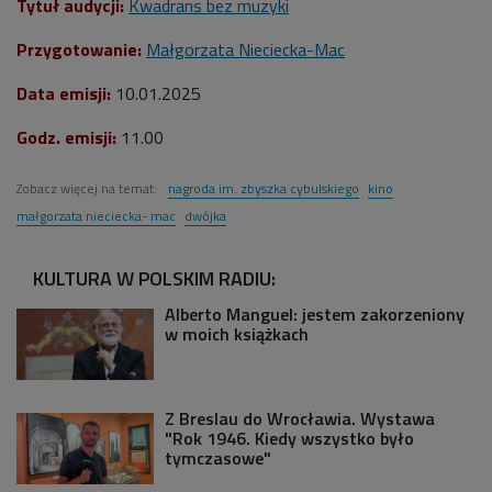
Tytuł audycji:
Kwadrans bez muzyki
Przygotowanie:
Małgorzata Nieciecka-Mac
Data emisji:
10.01.2025
Godz. emisji:
11.00
Zobacz więcej na temat:
nagroda im. zbyszka cybulskiego
kino
małgorzata nieciecka- mac
dwójka
KULTURA W POLSKIM RADIU:
Alberto Manguel: jestem zakorzeniony
w moich książkach
Z Breslau do Wrocławia. Wystawa
"Rok 1946. Kiedy wszystko było
tymczasowe"