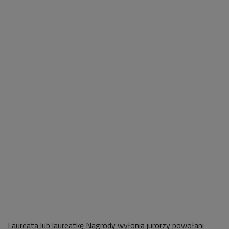
Laureata lub laureatkę Nagrody wyłonią jurorzy powołani