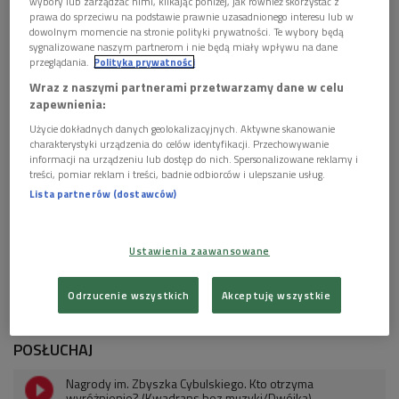
wybory lub zarządzać nimi, klikając poniżej, jak również skorzystać z
prawa do sprzeciwu na podstawie prawnie uzasadnionego interesu lub w
dowolnym momencie na stronie polityki prywatności. Te wybory będą
sygnalizowane naszym partnerom i nie będą miały wpływu na dane
Od lewej: Jędrzej Hycnar, Filip Pławiak i Sandra Drzymalska
Foto: Katarzyna
przeglądania.
Polityka prywatności
Rainka
Wraz z naszymi partnerami przetwarzamy dane w celu
Nominacje do Nagrody im. Zbyszka Cybulskiego 2024
zapewnienia:
otrzymali:
Użycie dokładnych danych geolokalizacyjnych. Aktywne skanowanie
charakterystyki urządzenia do celów identyfikacji. Przechowywanie
Sandra Drzymalska za rolę w filmie "Simona Kossak",
informacji na urządzeniu lub dostęp do nich. Spersonalizowane reklamy i
treści, pomiar reklam i treści, badnie odbiorców i ulepszanie usług.
Jędrzej Hycnar za rolę w filmie "Napad",
Lista partnerów (dostawców)
Michalina Olszańska za rolę w filmie "Kulej. Dwie strony
medalu",
Ustawienia zaawansowane
Filip Pławiak za rolę w filmie "Biała odwaga"
Julian Świeżewski za rolę w filmie – "Biała odwaga".
Odrzucenie wszystkich
Akceptuję wszystkie
POSŁUCHAJ
Nagrody im. Zbyszka Cybulskiego. Kto otrzyma
wyróżnienie? (Kwadrans bez muzyki/Dwójka)