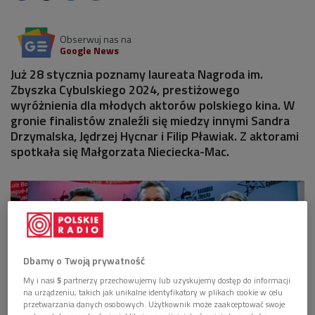
Obserwuj nas na
Google News
Już 28 stycznia poznamy laureata Nagroda im.
Zbyszka Cybulskiego 2024, prestiżowego
wyróżnienia dla młodych aktorów polskiego kina. W
gronie finalistów znaleźli się miedzy innymi Sandra
Drzymalska, Jędrzej Hycnar i Filip Pławiak. Z aktorami
spotkała się Małgorzata Nieciecka-Mac.
Dbamy o Twoją prywatność
My i nasi
5
partnerzy przechowujemy lub uzyskujemy dostęp do informacji
na urządzeniu, takich jak unikalne identyfikatory w plikach cookie w celu
przetwarzania danych osobowych. Użytkownik może zaakceptować swoje