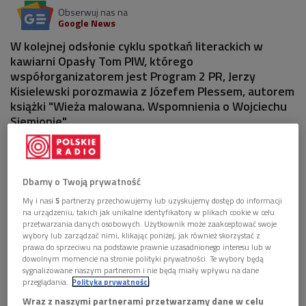
Obserwuj nas na
Google News
W kolejnej odsłonie cyklu spotkań literackich w
kawiarni Opasły Tom PIW, którego
współorganizatorem jest Program 2 PR, Jerzy
Kisielewski porozmawia z Józefem Plessem, autorem
książki "Wieża malowana. Wspomnienia o Wojciechu
Siemionie".
"Jeśli pracuję nad jakimś wierszem współczesnego poety, to
mógłbym oczywiście posiedzieć nad tym tekstem kilka godzin
Dbamy o Twoją prywatność
i usłyszeć wszystkie konsonanse, klauzule, kadencje,
My i nasi
5
partnerzy przechowujemy lub uzyskujemy dostęp do informacji
antykadencje, pomacać, z czego to jest ostatecznie zrobione
na urządzeniu, takich jak unikalne identyfikatory w plikach cookie w celu
przetwarzania danych osobowych. Użytkownik może zaakceptować swoje
– czy są średniówki, czy ich nie ma, czy są rymy i jakie, do
wybory lub zarządzać nimi, klikając poniżej, jak również skorzystać z
jakiego systemu wersyfikacyjnego to przyłożyć… to nie chce
prawa do sprzeciwu na podstawie prawnie uzasadnionego interesu lub w
mi się tego wszystkiego robić. Tylko biorę tekst, idę do poety
dowolnym momencie na stronie polityki prywatności. Te wybory będą
sygnalizowane naszym partnerom i nie będą miały wpływu na dane
i mówię: przeczytaj. Poeta przeczyta, ja sobie to szybko
przeglądania.
Polityka prywatności
zapiszę po swojemu i ja już mam z głowy swoje cztero- czy
Wraz z naszymi partnerami przetwarzamy dane w celu