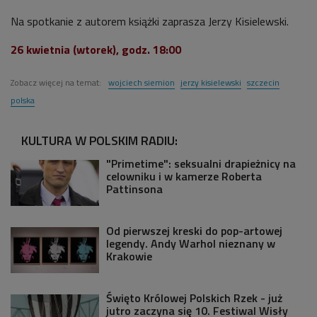
Na spotkanie z autorem książki zaprasza Jerzy Kisielewski.
26 kwietnia (wtorek), godz. 18:00
Zobacz więcej na temat:
wojciech siemion
jerzy kisielewski
szczecin
polska
KULTURA W POLSKIM RADIU:
"Primetime": seksualni drapieżnicy na
celowniku i w kamerze Roberta
Pattinsona
Od pierwszej kreski do pop-artowej
legendy. Andy Warhol nieznany w
Krakowie
Święto Królowej Polskich Rzek - już
jutro zaczyna się 10. Festiwal Wisły