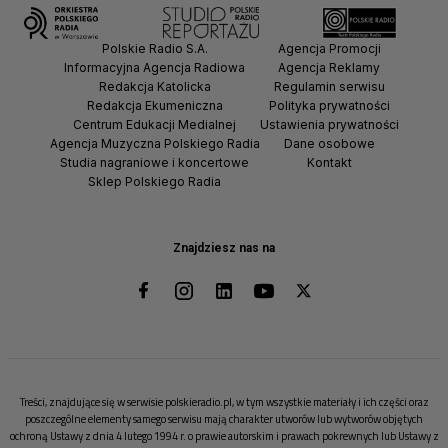
Polskie Radio S.A.
Agencja Promocji
Informacyjna Agencja Radiowa
Agencja Reklamy
Redakcja Katolicka
Regulamin serwisu
Redakcja Ekumeniczna
Polityka prywatności
Centrum Edukacji Medialnej
Ustawienia prywatności
Agencja Muzyczna Polskiego Radia
Dane osobowe
Studia nagraniowe i koncertowe
Kontakt
Sklep Polskiego Radia
Znajdziesz nas na
Treści, znajdujące się w serwisie polskieradio.pl, w tym wszystkie materiały i ich części oraz
poszczególne elementy samego serwisu mają charakter utworów lub wytworów objętych
ochroną Ustawy z dnia 4 lutego 1994 r. o prawie autorskim i prawach pokrewnych lub Ustawy z