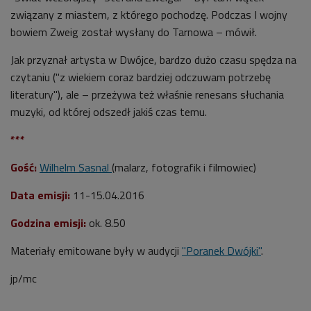
związany z miastem, z którego pochodzę. Podczas I wojny
bowiem Zweig został wysłany do Tarnowa – mówił.
Jak przyznał artysta w Dwójce, bardzo dużo czasu spędza na
czytaniu ("z wiekiem coraz bardziej odczuwam potrzebę
literatury"), ale – przeżywa też właśnie renesans słuchania
muzyki, od której odszedł jakiś czas temu.
***
Gość:
Wilhelm Sasnal
(malarz, fotografik i filmowiec)
Data emisji:
11-15.04.2016
Godzina emisji:
ok. 8.50
Materiały emitowane były w audycji
"Poranek Dwójki"
.
jp/mc