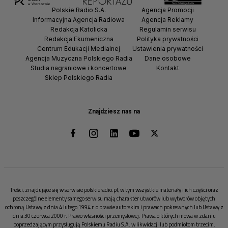
Polskie Radio S.A.
Agencja Promocji
Informacyjna Agencja Radiowa
Agencja Reklamy
Redakcja Katolicka
Regulamin serwisu
Redakcja Ekumeniczna
Polityka prywatności
Centrum Edukacji Medialnej
Ustawienia prywatności
Agencja Muzyczna Polskiego Radia
Dane osobowe
Studia nagraniowe i koncertowe
Kontakt
Sklep Polskiego Radia
Znajdziesz nas na
Treści, znajdujące się w serwisie polskieradio.pl, w tym wszystkie materiały i ich części oraz
poszczególne elementy samego serwisu mają charakter utworów lub wytworów objętych
ochroną Ustawy z dnia 4 lutego 1994 r. o prawie autorskim i prawach pokrewnych lub Ustawy z
dnia 30 czerwca 2000 r. Prawo własności przemysłowej. Prawa o których mowa w zdaniu
poprzedzającym przysługują Polskiemu Radiu S.A. w likwidacji lub podmiotom trzecim.