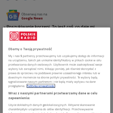
Obserwuj nas na
Google News
- Poszukiwanie korzeni. To jest coś, co daje mi
literatura - przyznał ceniony malarz, fotografik i
filmowiec, opowiadając, co ostatnio zafascynowało
go w kulturze.
Dbamy o Twoją prywatność
5 plików
AUDIO
My i nasi
5
partnerzy przechowujemy lub uzyskujemy dostęp do informacji
na urządzeniu, takich jak unikalne identyfikatory w plikach cookie w celu


przetwarzania danych osobowych. Użytkownik może zaakceptować swoje
01'45
wybory lub zarządzać nimi, klikając poniżej, jak również skorzystać z
prawa do sprzeciwu na podstawie prawnie uzasadnionego interesu lub w
Wilhelm Sasnal poleca książkę "Świat wczorajszy"
dowolnym momencie na stronie polityki prywatności. Te wybory będą
Stefana Zweiga (Poranek Dwójki)
sygnalizowane naszym partnerom i nie będą miały wpływu na dane
przeglądania.
Polityka prywatności


01'06
Wraz z naszymi partnerami przetwarzamy dane w celu
zapewnienia:
Wilhelm Sasnal poleca malarstwo Giacomo Balli i
Użycie dokładnych danych geolokalizacyjnych. Aktywne skanowanie
Lucia Fontany (Poranek Dwójki)
charakterystyki urządzenia do celów identyfikacji. Przechowywanie