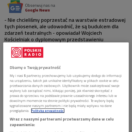
Obserwuj nas na
Google News
- Nie chcieliśmy poprzestać na warstwie estradowej
tych piosenek, ale udowodnić, że są budulcem dla
zdarzeń teatralnych - opowiadał Wojciech
Kościelniak o dyplomowym przedstawieniu
studentów Wydziału Aktorskiego Akademii
Teatralnej im. Zelwerowicza.
1 plik
Dbamy o Twoją prywatność
AUDIO
My i nasi
5
partnerzy przechowujemy lub uzyskujemy dostęp do informacji


15'31
na urządzeniu, takich jak unikalne identyfikatory w plikach cookie w celu
przetwarzania danych osobowych. Użytkownik może zaakceptować swoje
Z Wojciechem Kościelniakiem rozmawia Marcin
wybory lub zarządzać nimi, klikając poniżej, jak również skorzystać z
Pesta (Poranek Dwójki)
prawa do sprzeciwu na podstawie prawnie uzasadnionego interesu lub w
dowolnym momencie na stronie polityki prywatności. Te wybory będą
sygnalizowane naszym partnerom i nie będą miały wpływu na dane
przeglądania.
Polityka prywatności
Wraz z naszymi partnerami przetwarzamy dane w celu
zapewnienia: