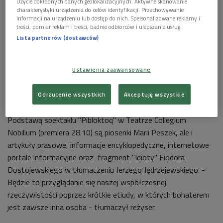
Użycie dokładnych danych geolokalizacyjnych. Aktywne skanowanie
charakterystyki urządzenia do celów identyfikacji. Przechowywanie
informacji na urządzeniu lub dostęp do nich. Spersonalizowane reklamy i
treści, pomiar reklam i treści, badnie odbiorców i ulepszanie usług.
Lista partnerów (dostawców)
Ustawienia zaawansowane
Maria Peszek - jej teksty i muzyka stały się wspaniałym materiałem do
Odrzucenie wszystkich
Akceptuję wszystkie
stworzenia spektaklu teatralnego
Foto: Bartosz Bajerski
Podstawą spektaklu "Pibloktoq" w Teatrze Collegium
Nobilium (premiera 28.10) są piosenki Marii Peszek, ale i
artykuły prasowe, informacje encyklopedyczne, internetowe
portale informacyjne oraz fragment "Idioty" Fiodora
Dostojewskiego w tłumaczeniu Jerzego Jędrzejewskiego. -
Będzie to przyglądanie się naszej współczesnej
rzeczywistości poprzez krótkie etiudy, w których bohaterem
jest zawsze inna osoba - tłumaczył reżyser.