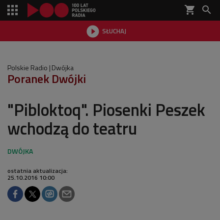
shopping_cart


SŁUCHAJ

Polskie Radio
Dwójka
Poranek Dwójki
"Pibloktoq". Piosenki Peszek
wchodzą do teatru
ostatnia aktualizacja:
25.10.2016 10:00