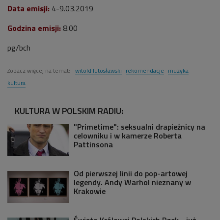
Data emisji:
4-9.03.2019
Godzina emisji:
8.00
pg/bch
Zobacz więcej na temat:
witold lutosławski
rekomendacje
muzyka
kultura
KULTURA W POLSKIM RADIU:
"Primetime": seksualni drapieżnicy na
celowniku i w kamerze Roberta
Pattinsona
Od pierwszej linii do pop-artowej
legendy. Andy Warhol nieznany w
Krakowie
Święto Królowej Polskich Rzek - już