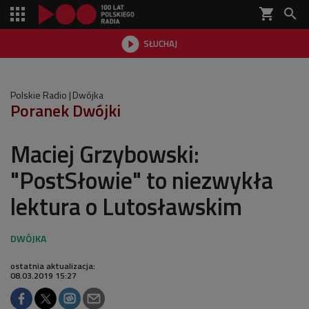
shopping_cart


SŁUCHAJ

Polskie Radio
Dwójka
Poranek Dwójki
Maciej Grzybowski:
"PostSłowie" to niezwykła
lektura o Lutosławskim
ostatnia aktualizacja:
08.03.2019 15:27