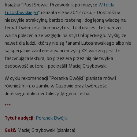
Islandzka opowieść" w reż. Grímura Hákonarsona
Książka "PostSłowie. Przewodnik po muzyce
Witolda
(Poranek Dwójki)
Lutosławskiego
" ukazała się w 2012 roku
. -
Dostaliśmy
niezwykle atrakcyjną, bardzo rzetelną i dogłębną wiedzę na
temat twórczości kompozytora. Lektura jest też bardzo
warta polecenia ze względu na styl Chłopeckiego. Myślę, że
nawet dla ludzi, którzy nie są fanami Lutosławskiego albo nie
są specjalnie zainteresowani muzyką XX-wieczną jest to
fascynująca lektura, bo przeziera przez nią niezwykła
osobowość autora - podkreślił Maciej Grzybowski.
W cyklu rekomendacji "Poranka Dwójki" pianista mówił
również m.in. o zamku w Guzowie oraz twórczości
duńskiego dokumentalisty Jørgena Letha.
***
Tytuł audycji:
Poranek Dwójki
Gość:
Maciej Grzybowski (pianista)