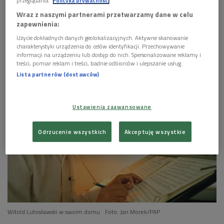
przeglądania.
Polityka prywatności
Maciej Grzybowski poleca wizytę w Guzowie
Wraz z naszymi partnerami przetwarzamy dane w celu
(Poranek Dwójki)
zapewnienia:
Użycie dokładnych danych geolokalizacyjnych. Aktywne skanowanie


02'02
charakterystyki urządzenia do celów identyfikacji. Przechowywanie
informacji na urządzeniu lub dostęp do nich. Spersonalizowane reklamy i
Maciej Grzybowski poleca filmy dokumentalne
treści, pomiar reklam i treści, badnie odbiorców i ulepszanie usług.
Duńczyka Jørgena Letha (Poranek Dwójki)
Lista partnerów (dostawców)


02'12
Ustawienia zaawansowane
Maciej Grzybowski poleca wyprawę do Wietnamu
(Poranek Dwójki)
Odrzucenie wszystkich
Akceptuję wszystkie


01'51
Maciej Grzybowski poleca książkę Pawła
Potoroczyna pt. "Ludzka rzecz" (Poranek Dwójki)


02'00
Witold Lutosławski w swoim domu
Foto: Jan Morek/PAP
Maciej Grzybowski poleca poleca film "Barany.