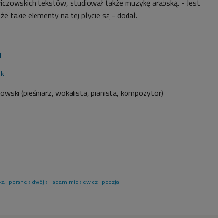
wiczowskich tekstów, studiował także muzykę arabską. - Jest
że takie elementy na tej płycie są - dodał.
i
ek
owski (p
ieśniarz, wokalista, pianista, kompozytor)
ka
poranek dwójki
adam mickiewicz
poezja