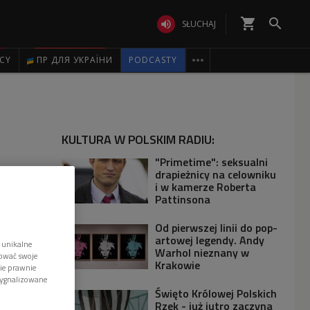
shopping_cart


SŁUCHAJ

ICY
ПР ДЛЯ УКРАЇНИ
PODCASTY
KULTURA W POLSKIM RADIU:
"Primetime": seksualni
drapieżnicy na celowniku
i w kamerze Roberta
Pattinsona
Od pierwszej linii do pop-
artowej legendy. Andy
 unikalne
Warhol nieznany w
tować swoje
Krakowie
wie prawnie
sygnalizowane
Święto Królowej Polskich
Rzek - już jutro zaczyna