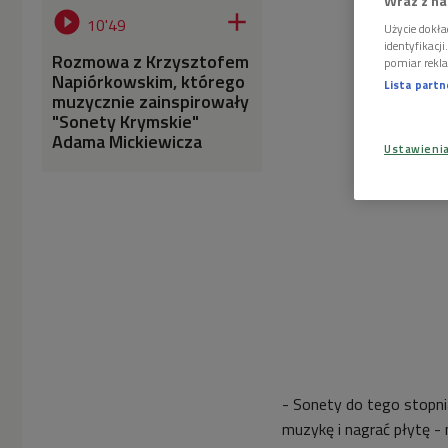
Wraz z na


10'49
Użycie dokła
identyfikacj
Rozmowa z Krzysztofem
pomiar rekla
Napiórkowskim, którego
Lista part
muzycznie zainspirowały
"Sonety Krymskie"
Adama Mickiewicza
Ustawieni
- Sonety do tego stopni
muzykę i nagrać płytę -