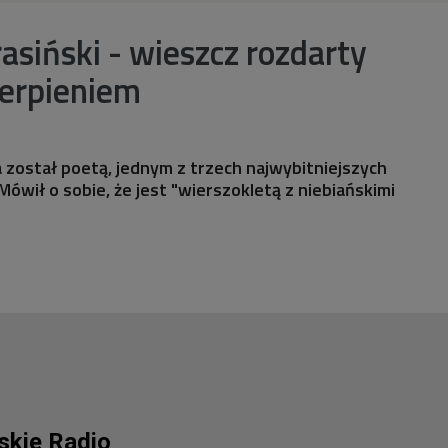
siński - wieszcz rozdarty
cierpieniem
a został poetą, jednym z trzech najwybitniejszych
ówił o sobie, że jest "wierszokletą z niebiańskimi
lskie Radio