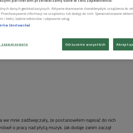
szymi partnerami przetwarzamy dane w celu zapewnienia:
dnych danych geolokalizacyjnych. Aktywne skanowanie charakterystyki urządzenia do ce
i. Przechowywanie informacji na urządzeniu lub dostęp do nich. Spersonalizowane reklamy 
m i treści, badnie odbiorców i ulepszanie usług.
nerów (dostawców)
a zaawansowane
Odrzucenie wszystkich
Akceptuj
a we mnie zadźwięczały, że postanowiłem napisać do nich
 mówił o pracy nad płytą muzyk. Jak dodaje zanim zaczął