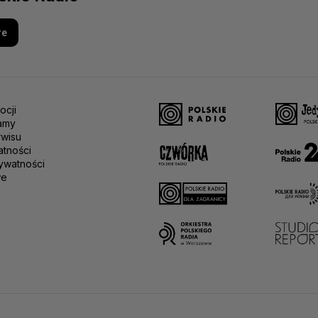
re
ocji
amy
rwisu
atności
ywatności
we