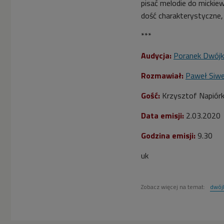
pisać melodie do mickie
dość charakterystyczne, 
***
Audycja:
Poranek Dwójk
Rozmawiał:
Paweł Siw
Gość:
Krzysztof Napiórk
Data emisji:
2
.03.2020
Godzina emisji:
9
.30
uk
Zobacz więcej na temat:
dwój