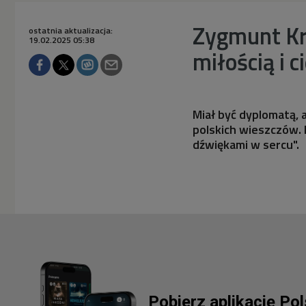
Zygmunt Kra
ostatnia aktualizacja:
19.02.2025 05:38
miłością i 
Miał być dyplomatą, 
polskich wieszczów. M
dźwiękami w sercu".
Pobierz aplikację Po