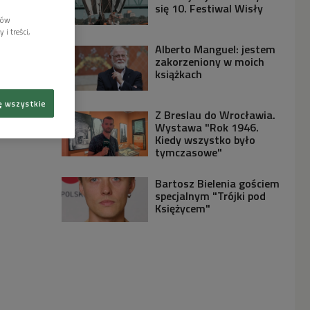
się 10. Festiwal Wisły
lów
i treści,
Alberto Manguel: jestem
zakorzeniony w moich
książkach
ę wszystkie
Z Breslau do Wrocławia.
Wystawa "Rok 1946.
Kiedy wszystko było
tymczasowe"
Bartosz Bielenia gościem
specjalnym "Trójki pod
Księżycem"