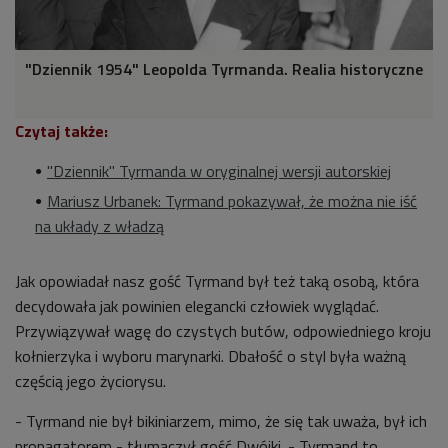
"Dziennik 1954" Leopolda Tyrmanda. Realia historyczne
Czytaj także:
"Dziennik" Tyrmanda w oryginalnej wersji autorskiej
Mariusz Urbanek: Tyrmand pokazywał, że można nie iść
na układy z władzą
Jak opowiadał nasz gość Tyrmand był też taką osobą, która
decydowała jak powinien elegancki człowiek wyglądać.
Przywiązywał wagę do czystych butów, odpowiedniego kroju
kołnierzyka i wyboru marynarki. Dbałość o styl była ważną
częścią jego życiorysu.
- Tyrmand nie był bikiniarzem, mimo, że się tak uważa, był ich
propagatorem - tłumaczył gość Dwójki. - Tyrmand to