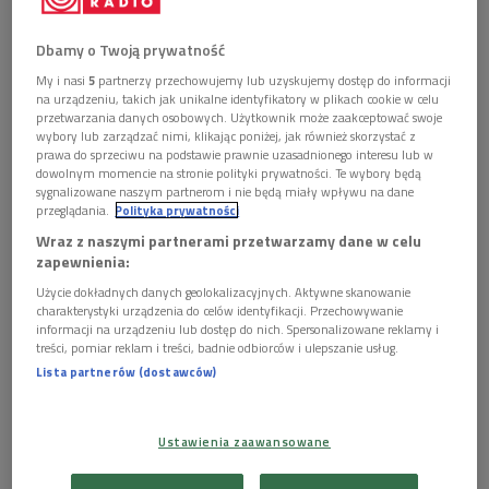
Plac Trzech Krzyży to "było centrum świata dla Leopolda Tyrmanda"
Foto:
Dbamy o Twoją prywatność
Shutterstock/Tupungato
My i nasi
5
partnerzy przechowujemy lub uzyskujemy dostęp do informacji
na urządzeniu, takich jak unikalne identyfikatory w plikach cookie w celu
Warszawa od lat 50. zmieniła się, ten przewodnik pomoże
przetwarzania danych osobowych. Użytkownik może zaakceptować swoje
odnaleźć pewne ślady Tyrmanda i wskaże szlaki, które
wybory lub zarządzać nimi, klikając poniżej, jak również skorzystać z
prawa do sprzeciwu na podstawie prawnie uzasadnionego interesu lub w
pokonywał. Odwiedzimy miejsca, w których
Tyrmand
chętnie
dowolnym momencie na stronie polityki prywatności. Te wybory będą
bywał i wprowadzał do swoich utworów.
sygnalizowane naszym partnerom i nie będą miały wpływu na dane
przeglądania.
Polityka prywatności
Wraz z naszymi partnerami przetwarzamy dane w celu
zapewnienia:
Użycie dokładnych danych geolokalizacyjnych. Aktywne skanowanie
charakterystyki urządzenia do celów identyfikacji. Przechowywanie
informacji na urządzeniu lub dostęp do nich. Spersonalizowane reklamy i
treści, pomiar reklam i treści, badnie odbiorców i ulepszanie usług.
Lista partnerów (dostawców)
Ustawienia zaawansowane