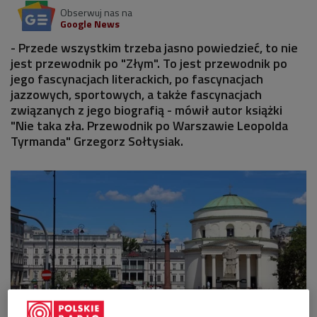
Obserwuj nas na
Google News
- Przede wszystkim trzeba jasno powiedzieć, to nie
jest przewodnik po "Złym". To jest przewodnik po
jego fascynacjach literackich, po fascynacjach
jazzowych, sportowych, a także fascynacjach
związanych z jego biografią - mówił autor książki
"Nie taka zła. Przewodnik po Warszawie Leopolda
Tyrmanda" Grzegorz Sołtysiak.