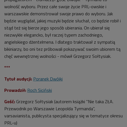
wolność wyboru. Przez całe swoje życie PRL-owskie i
warszawskie demonstrował swoje prawo do wyboru. Jak
będzie wyglądał, jakiej muzyki będzie słuchał, co będzie robił i
stąd też się bierze jego sposób ubierania. On ubierał się
niezwykle elegancko, był raczej typem zachodniego,
angielskiego dżentelmena. I dlatego traktował z sympatią
bikiniarzy, bo oni tez próbowali pokazywać swoim ubiorem tą
chęć wewnętrznej wolności - mówił Grzegorz Sołtysiak.
***
Tytuł audycji:
Poranek Dwójki
Prowadził:
Roch Siciński
Gość:
Grzegorz Sołtysiak (autorem książki "Nie taka ZŁA.
Przewodnik po Warszawie Leopolda Tyrmanda",
varsavianista, publicysta specjalizujący się w tematyce okresu
PRL-u)