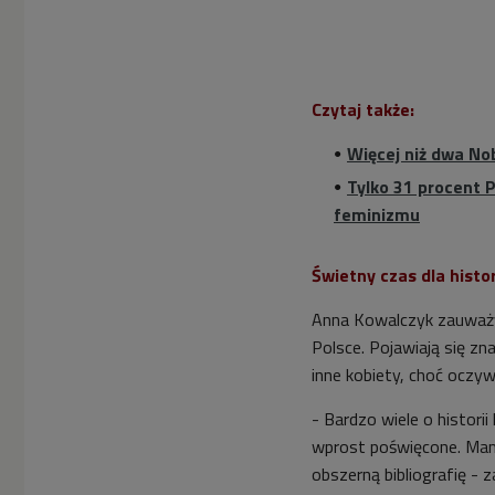
Czytaj także:
Więcej niż dwa No
Tylko 31 procent 
feminizmu
Świetny czas dla histo
Anna Kowalczyk zauważył
Polsce. Pojawiają się zn
inne kobiety, choć oczywi
- Bardzo wiele o histori
wprost poświęcone. Mam
obszerną bibliografię - z