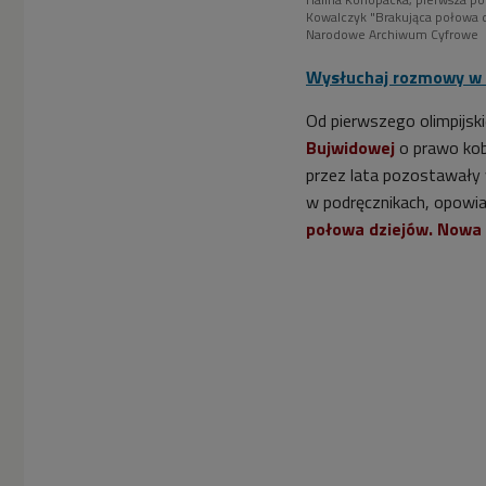
Kowalczyk "Brakująca połowa dz
Narodowe Archiwum Cyfrowe
Wysłuchaj rozmowy w 
Od pierwszego olimpijsk
Bujwidowej
o prawo kobi
przez lata pozostawały w
w podręcznikach, opowia
połowa dziejów. Nowa h