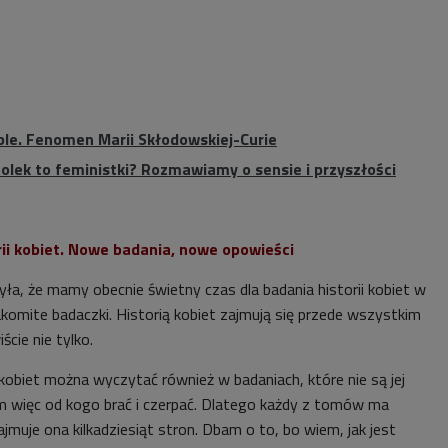
ble. Fenomen Marii Skłodowskiej-Curie
Polek to feministki? Rozmawiamy o sensie i przyszłości
rii kobiet. Nowe badania, nowe opowieści
a, że mamy obecnie świetny czas dla badania historii kobiet w
akomite badaczki. Historią kobiet zajmują się przede wszystkim
ście nie tylko.
i kobiet można wyczytać również w badaniach, które nie są jej
 więc od kogo brać i czerpać. Dlatego każdy z tomów ma
ajmuje ona kilkadziesiąt stron. Dbam o to, bo wiem, jak jest