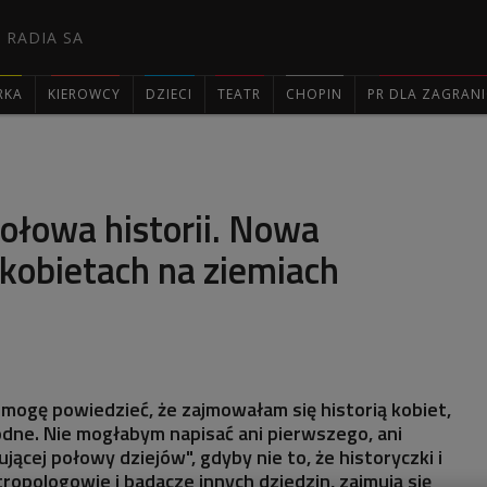
 RADIA SA
RKA
KIEROWCY
DZIECI
TEATR
CHOPIN
PR DLA ZAGRAN

ołowa historii. Nowa
kobietach na ziemiach
 mogę powiedzieć, że zajmowałam się historią kobiet,
odne. Nie mogłabym napisać ani pierwszego, ani
ącej połowy dziejów", gdyby nie to, że historyczki i
tropologowie i badacze innych dziedzin, zajmują się