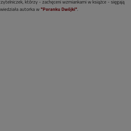
czytelniczek, którzy - zachęceni wzmiankami w książce - sięgają
powiedziała autorka w
"Poranku Dwójki"
.