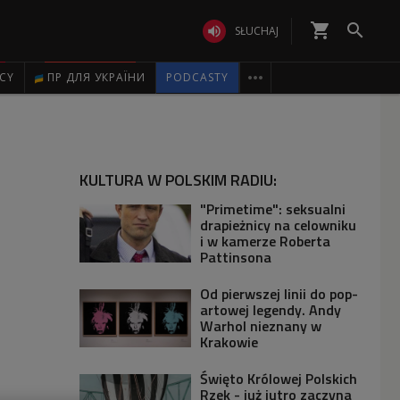
shopping_cart


SŁUCHAJ

ICY
ПР ДЛЯ УКРАЇНИ
PODCASTY
KULTURA W POLSKIM RADIU:
"Primetime": seksualni
drapieżnicy na celowniku
i w kamerze Roberta
Pattinsona
Od pierwszej linii do pop-
artowej legendy. Andy
Warhol nieznany w
Krakowie
Święto Królowej Polskich
Rzek - już jutro zaczyna