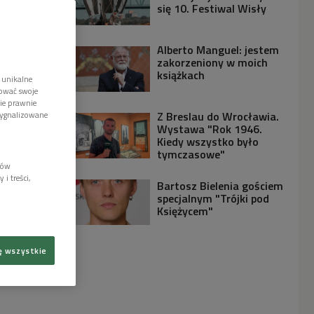
się 10. Festiwal Wisły
Alberto Manguel: jestem
zakorzeniony w moich
książkach
 unikalne
tować swoje
wie prawnie
Z Breslau do Wrocławia.
sygnalizowane
Wystawa "Rok 1946.
Kiedy wszystko było
tymczasowe"
lów
i treści,
Bartosz Bielenia gościem
specjalnym "Trójki pod
Księżycem"
ę wszystkie