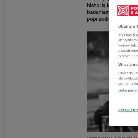
historią kobiet już o
badaniami, wobec cz
poprzedniczek - mów
Dbamy o 
My i nasi
5
p
identyfikat
wybory lub z
uzasadnione
naszym part
Wraz z na
Użycie dokła
identyfikacj
pomiar rekla
Lista part
Ustawieni
Halina Konopacka, pierwsza pol