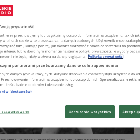
d dekad. Moje książki pozostają w łączności z ich
ego stoję na ramionach wspaniałych poprzedników i
iła w Dwójce Anna Kowalczyk.
Twoją prywatność
artnerzy przechowujemy lub uzyskujemy dostęp do informacji na urządzeniu, takich jak
ory w plikach cookie w celu przetwarzania danych osobowych. Użytkownik może zaakcep
arządzać nimi, klikając poniżej, jak również skorzystać z prawa do sprzeciwu na podsta
go interesu lub w dowolnym momencie na stronie polityki prywatności. Te wybory będą 
nerom i nie będą miały wpływu na dane przeglądania.
Polityka prywatności
szymi partnerami przetwarzamy dane w celu zapewnienia:
dnych danych geolokalizacyjnych. Aktywne skanowanie charakterystyki urządzenia do ce
i. Przechowywanie informacji na urządzeniu lub dostęp do nich. Spersonalizowane reklamy 
m i treści, badnie odbiorców i ulepszanie usług.
nerów (dostawców)
a zaawansowane
Odrzucenie wszystkich
Akceptuj
ska olimpijka, zdobywczyni złota dla Polski, jedna z bohaterek książki Anny