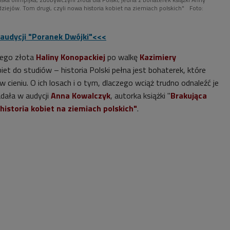
iejów. Tom drugi, czyli nowa historia kobiet na ziemiach polskich"
Foto:
audycji "Poranek Dwójki"<<<
iego złota
Haliny Konopackiej
po walkę
Kazimiery
et do studiów – historia Polski pełna jest bohaterek, które
 cieniu. O ich losach i o tym, dlaczego wciąż trudno odnaleźć je
dała w audycji
Anna Kowalczyk
, autorka książki "
Brakująca
istoria kobiet na ziemiach polskich"
.