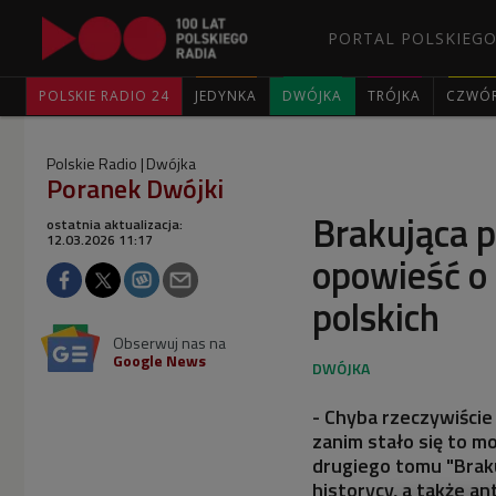
PORTAL POLSKIEGO
POLSKIE RADIO 24
JEDYNKA
DWÓJKA
TRÓJKA
CZWÓ
Polskie Radio
Dwójka
Poranek Dwójki
Brakująca p
ostatnia aktualizacja:
12.03.2026 11:17
opowieść o 
polskich
Obserwuj nas na
Google News
- Chyba rzeczywiście
zanim stało się to m
drugiego tomu "Brakuj
historycy, a także an