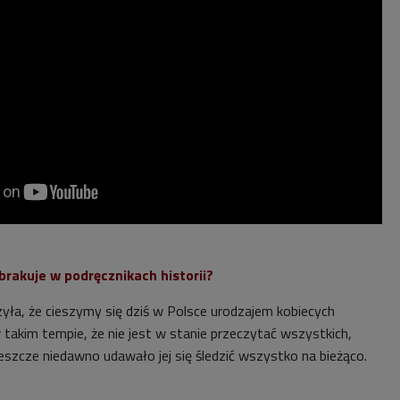
brakuje w podręcznikach historii?
ła, że cieszymy się dziś w Polsce urodzajem kobiecych
w takim tempie, że nie jest w stanie przeczytać wszystkich,
Jeszcze niedawno udawało jej się śledzić wszystko na bieżąco.