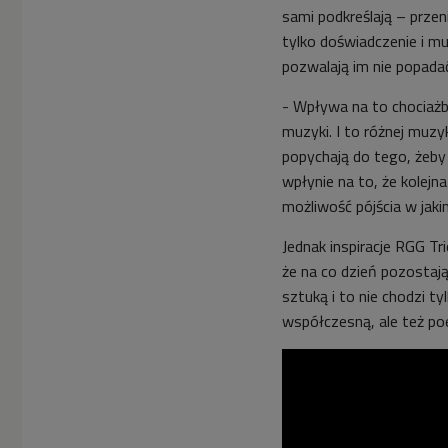
sami podkreślają – przeni
tylko doświadczenie i mu
pozwalają im nie popada
- Wpływa na to chociażb
muzyki. I to różnej muzyk
popychają do tego, żeby
wpłynie na to, że kolej
możliwość pójścia w jaki
Jednak inspiracje RGG Tri
że na co dzień pozostają
sztuką i to nie chodzi t
współczesną, ale też po