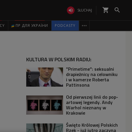
shopping_cart


SŁUCHAJ

ICY
ПР ДЛЯ УКРАЇНИ
PODCASTY
KULTURA W POLSKIM RADIU:
"Primetime": seksualni
drapieżnicy na celowniku
i w kamerze Roberta
Pattinsona
Od pierwszej linii do pop-
artowej legendy. Andy
Warhol nieznany w
Krakowie
Święto Królowej Polskich
Rzek - już jutro zaczyna