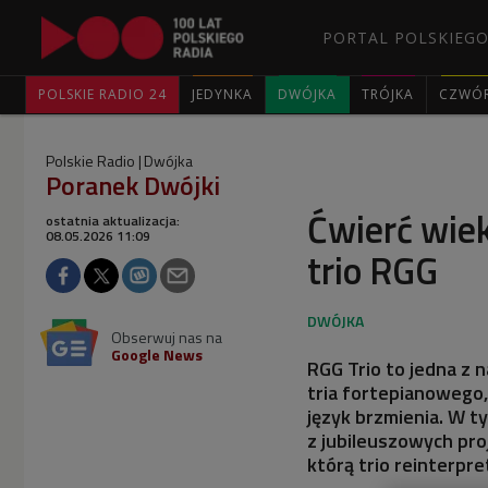
PORTAL POLSKIEGO
POLSKIE RADIO 24
JEDYNKA
DWÓJKA
TRÓJKA
CZWÓ
Polskie Radio
Dwójka
Poranek Dwójki
Ćwierć wiek
ostatnia aktualizacja:
08.05.2026 11:09
trio RGG
Obserwuj nas na
Google News
RGG Trio to jedna z 
tria fortepianowego,
język brzmienia. W ty
z jubileuszowych pr
którą trio reinterpr