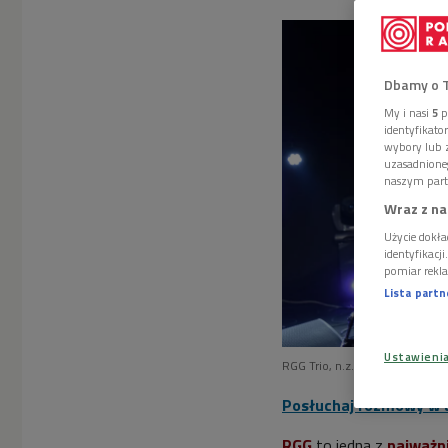
Dbamy o 
My i nasi
5
p
identyfikat
wybory lub z
uzasadnione
naszym part
Wraz z na
Użycie dokła
identyfikacj
pomiar rekla
Lista part
Ustawieni
RGG Trio, n.z. Lukasz Ojdana, 
Posłuchaj rozmowy w a
RGG
to jedna z
najważni