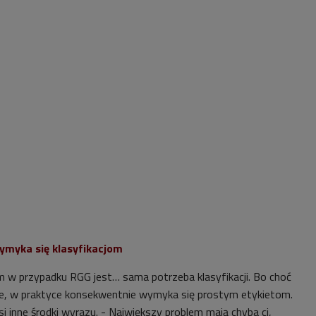
 wymyka się klasyfikacjom
w przypadku RGG jest… sama potrzeba klasyfikacji. Bo choć
we, w praktyce konsekwentnie wymyka się prostym etykietom.
si inne środki wyrazu. - Największy problem mają chyba ci,