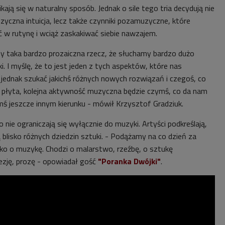
kają się w naturalny sposób. Jednak o sile tego tria decydują nie
zyczna intuicja, lecz także czynniki pozamuzyczne, które
ć w rutynę i wciąż zaskakiwać siebie nawzajem.
y taka bardzo prozaiczna rzecz, że słuchamy bardzo dużo
i. I myślę, że to jest jeden z tych aspektów, które nas
 jednak szukać jakichś różnych nowych rozwiązań i czegoś, co
na płyta, kolejna aktywność muzyczna będzie czymś, co da nam
mś jeszcze innym kierunku - mówił Krzysztof Gradziuk.
o nie ograniczają się wyłącznie do muzyki. Artyści podkreślają,
 blisko różnych dziedzin sztuki. - Podążamy na co dzień za
ylko o muzykę. Chodzi o malarstwo, rzeźbę, o sztukę
ezję, prozę - opowiadał gość
"Poranka Dwójki"
.