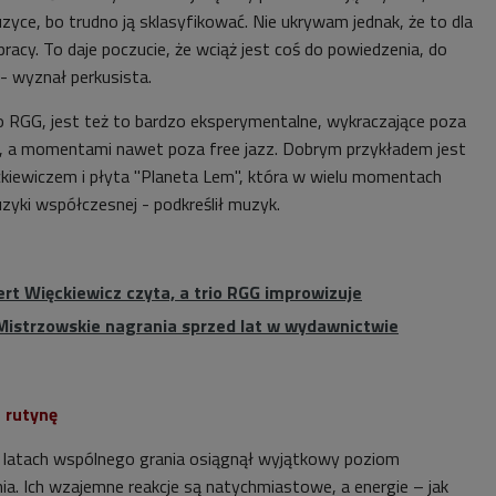
zyce, bo trudno ją sklasyfikować. Nie ukrywam jednak, że to dla
acy. To daje poczucie, że wciąż jest coś do powiedzenia, do
 - wyznał perkusista.
o RGG, jest też to bardzo eksperymentalne, wykraczające poza
u, a momentami nawet poza free jazz. Dobrym przykładem jest
kiewiczem i płyta "Planeta Lem", która w wielu momentach
zyki współczesnej - podkreślił muzyk.
rt Więckiewicz czyta, a trio RGG improwizuje
 Mistrzowskie nagrania sprzed lat w wydawnictwie
 rutynę
o latach wspólnego grania osiągnął wyjątkowy poziom
. Ich wzajemne reakcje są natychmiastowe, a energie – jak