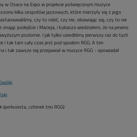
śmy w Osace na Expo w projekcie poświęconym muzyce
oszono kilka zespołów jazzowych, które mierzyły się z jego
stanawialiśmy, czy to robić, czy nie, obawiając się, czy to nie
le znając podejście i Macieja, i Łukasza wiedziałem, że na pewno
jwyższym poziomie. I jak tylko usiedliśmy pierwszy raz do tych
 że i tak tam cały czas jest pod spodem RGG. A ten
a i tak zawsze się przejawiał w muzyce RGG - opowiadał
Dwójki
ński
 (perkusista, członek trio RGG)