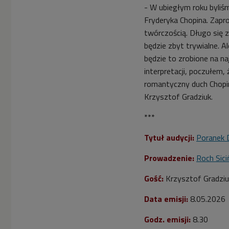
- W ubiegłym roku byli
Fryderyka Chopina. Zapr
twórczością. Długo się za
będzie zbyt trywialne. A
będzie to zrobione na na
interpretacji, poczułem,
romantyczny duch Chopin
Krzysztof Gradziuk.
***
Tytuł audycji:
Poranek 
Prowadzenie:
Roch Sici
Gość:
Krzysztof Gradziuk
Data emisji:
8
.05.2026
Godz. emisji:
8.30