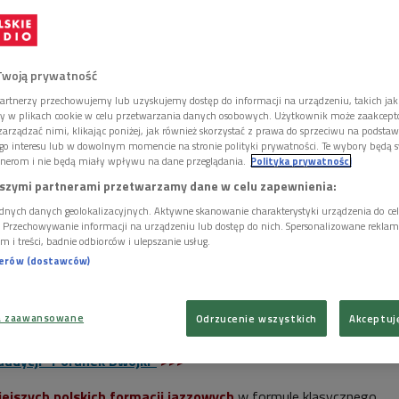
Twoją prywatność
artnerzy przechowujemy lub uzyskujemy dostęp do informacji na urządzeniu, takich jak
ory w plikach cookie w celu przetwarzania danych osobowych. Użytkownik może zaakcep
arządzać nimi, klikając poniżej, jak również skorzystać z prawa do sprzeciwu na podsta
go interesu lub w dowolnym momencie na stronie polityki prywatności. Te wybory będą 
nerom i nie będą miały wpływu na dane przeglądania.
Polityka prywatności
szymi partnerami przetwarzamy dane w celu zapewnienia:
dnych danych geolokalizacyjnych. Aktywne skanowanie charakterystyki urządzenia do ce
i. Przechowywanie informacji na urządzeniu lub dostęp do nich. Spersonalizowane reklamy 
m i treści, badnie odbiorców i ulepszanie usług.
nerów (dostawców)
a zaawansowane
Odrzucenie wszystkich
Akceptuj
Maciej Grabowski, Krzysztof Gradziuk
Foto: Cezary Piwowarski / Polskie Radio
udycji "Poranek Dwójki"
>>>
ejszych polskich formacji jazzowych
w formule klasycznego