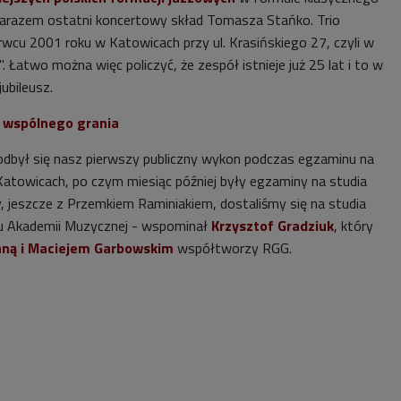
 zarazem ostatni koncertowy skład Tomasza Stańko. T
rio
wcu 2001 roku w Katowicach przy ul. Krasińskiego 27, czyli w
Łatwo można więc policzyć, że zespół istnieje już 25 lat i to w
ubileusz.
u wspólnego grania
dbył się nasz pierwszy publiczny wykon podczas egzaminu na
 Katowicach, po czym miesiąc później były egzaminy na studia
, jeszcze z Przemkiem Raminiakiem, dostaliśmy się na studia
zu Akademii Muzycznej - wspominał
Krzysztof Gradziuk
, który
ną i Maciejem Garbowskim
współtworzy RGG.