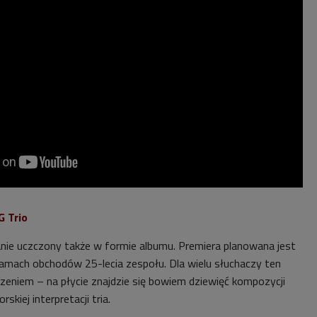
G Trio
anie uczczony także w formie albumu. Premiera planowana jest
ramach obchodów 25-lecia zespołu. Dla wielu słuchaczy ten
zeniem – na płycie znajdzie się bowiem dziewięć kompozycji
skiej interpretacji tria.