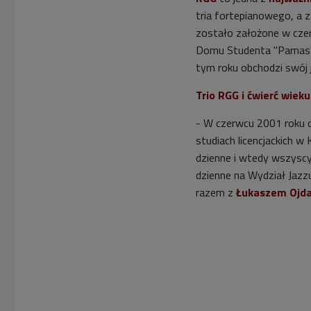
tria fortepianowego, a
zostało założone w czer
Domu Studenta "Parnas". 
tym roku obchodzi swój j
Trio RGG i ćwierć wiek
- W czerwcu 2001 roku o
studiach licencjackich w
dzienne i wtedy wszyscy
dzienne na Wydział Jaz
razem z
Łukaszem Ojda