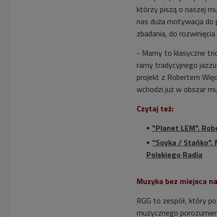
którzy piszą o naszej mu
nas duża motywacja do pr
zbadania, do rozwinięcia
- Mamy to klasyczne tri
ramy tradycyjnego jazz
projekt z Robertem Więc
wchodzi już w obszar mu
Czytaj też:
"Planet LEM". Robe
"Soyka / Stańko".
Polskiego Radia
Muzyka bez miejsca na
RGG to zespół, który p
muzycznego porozumienia