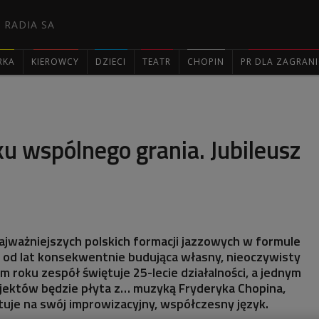
 RADIA SA
RKA
KIEROWCY
DZIECI
TEATR
CHOPIN
PR DLA ZAGRAN

u wspólnego grania. Jubileusz
najważniejszych polskich formacji jazzowych w formule
 od lat konsekwentnie budująca własny, nieoczywisty
m roku zespół świętuje 25-lecie działalności, a jednym
ojektów będzie płyta z… muzyką Fryderyka Chopina,
etuje na swój improwizacyjny, współczesny język.