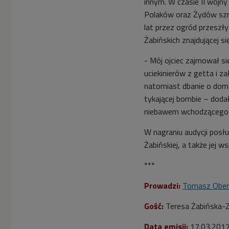
innym. W czasie II wojn
Polaków oraz Żydów szm
lat przez ogród przeszły 
Żabińskich znajdującej si
- Mój ojciec zajmował s
uciekinierów z getta i z
natomiast dbanie o dom 
tykającej bombie – doda
niebawem wchodzącego do
W nagraniu audycji posł
Żabińskiej, a także jej w
***
Prowadzi:
Tomasz Ober
Gość:
Teresa Żabińska-Z
Data emisji:
17.03.201