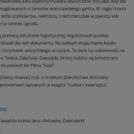
y światowej para wykorzystywała opuszczone zoo jako azyl dla
uglowanych z terenów warszawskiego getta. W ciągu trzech
setki uciekinierów, niektórzy z nich mieszkali w piwnicy willi
ę na terenie ogrodu.
ię pomocą od strony logistycznej: organizował przekaz
ałatwiał dla nich dokumenty. Na barkach mojej mamy leżało
i trzymanie wszystkiego w ryzach. To była ta codzienność na
ła Teresa Żabińska-Zawadzki, której rodzice są bohaterami
 polskich kin filmu "Azyl".
uchamy również m.in. o trudnym dzieciństwie Antoniny
spomnieniach spisanych w książce "Ludzie i zwierzęta".
tyn
awadzki (córka Jana i Antoniny Żabińskich)
7