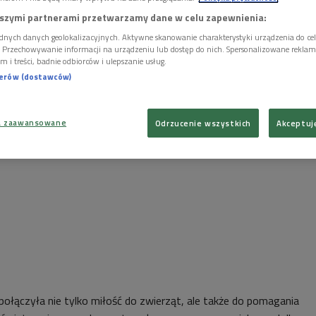
szymi partnerami przetwarzamy dane w celu zapewnienia:
dnych danych geolokalizacyjnych. Aktywne skanowanie charakterystyki urządzenia do ce
i. Przechowywanie informacji na urządzeniu lub dostęp do nich. Spersonalizowane reklamy 
m i treści, badnie odbiorców i ulepszanie usług.
nerów (dostawców)
a zaawansowane
Odrzucenie wszystkich
Akceptuj
ołączyła nie tylko miłość do zwierząt, ale także do pomagania