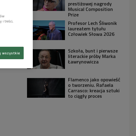
prestiżowej nagrody
Musical Composition
Prize
lów
i treści,
Profesor Lech Śliwonik
laureatem tytułu
Człowiek Słowa 2026
Szkoła, bunt i pierwsze
ę wszystkie
literackie próby Marka
Ławrynowicza
Flamenco jako opowieść
o tworzeniu. Rafaela
Carrasco: kreacja sztuki
to ciągły proces