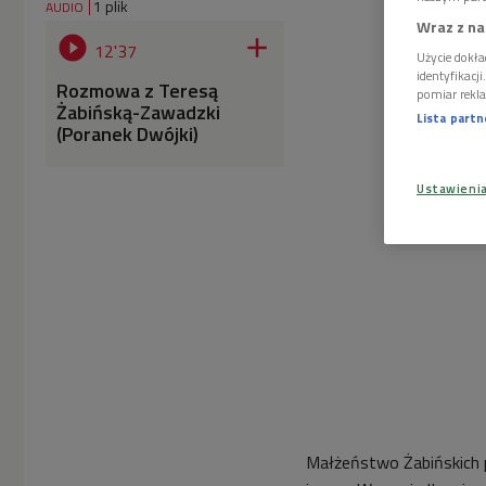
1 plik
AUDIO
Wraz z na


12'37
Użycie dokła
identyfikacj
Rozmowa z Teresą
pomiar rekla
Żabińską-Zawadzki
Lista part
(Poranek Dwójki)
Ustawieni
Małżeństwo Żabińskich p