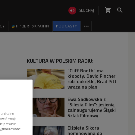
shopping_cart


SŁUCHAJ

ICY
ПР ДЛЯ УКРАЇНИ
PODCASTY
KULTURA W POLSKIM RADIU:
"Cliff Booth" ma
kłopoty: David Fincher
robi dokrętki, Brad Pitt
wraca na plan
Ewa Sadkowska z
"Silesia Film": jesienią
zainaugurujemy Śląski
 unikalne
Szlak Filmowy
tować swoje
wie prawnie
Elżbieta Sikora
sygnalizowane
nominowana do