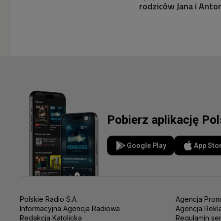
rodziców Jana i Anton
Pobierz aplikację Po
Google Play
App Sto
Polskie Radio S.A.
Agencja Prom
Informacyjna Agencja Radiowa
Agencja Rekl
Redakcja Katolicka
Regulamin se