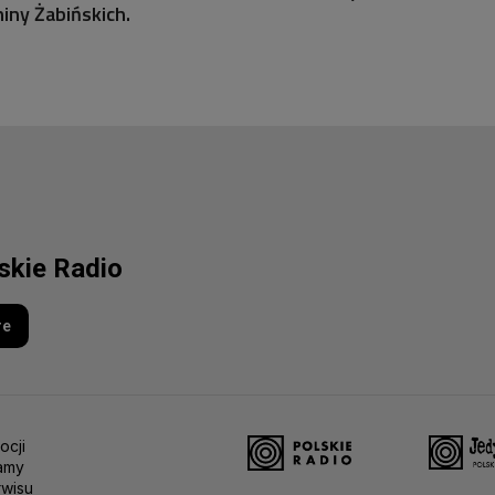
iny Żabińskich.
lskie Radio
re
ocji
amy
rwisu