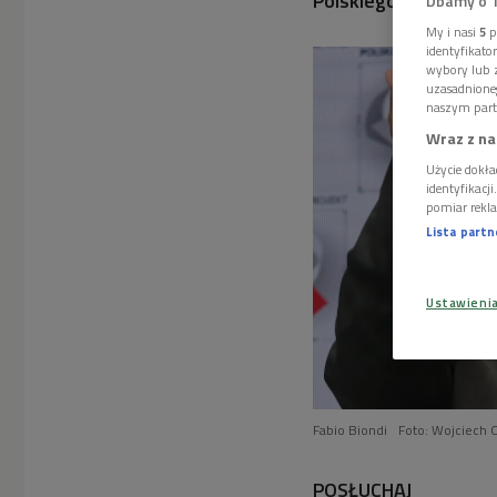
Polskiego Radia włos
Dbamy o 
My i nasi
5
p
identyfikat
wybory lub z
uzasadnione
naszym part
Wraz z na
Użycie dokła
identyfikacj
pomiar rekla
Lista part
Ustawieni
Fabio Biondi
Foto: Wojciech 
POSŁUCHAJ