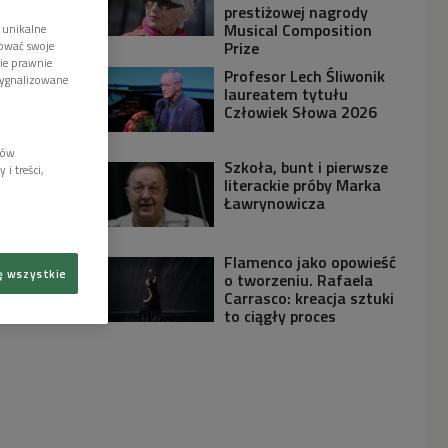
prestiżowej nagrody
Musical Composition
 unikalne
Prize
tować swoje
wie prawnie
Profesor Lech Śliwonik
sygnalizowane
laureatem tytułu
Człowiek Słowa 2026
lów
Szkoła, bunt i pierwsze
i treści,
literackie próby Marka
Ławrynowicza
Flamenco jako opowieść
ę wszystkie
o tworzeniu. Rafaela
Carrasco: kreacja sztuki
to ciągły proces