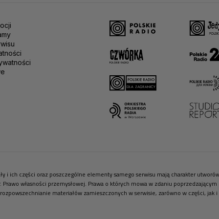
ocji
amy
rwisu
atności
ywatności
we
riały i ich części oraz poszczególne elementy samego serwisu mają charakter utwor
r. Prawo własności przemysłowej. Prawa o których mowa w zdaniu poprzedzającym pr
 rozpowszechnianie materiałów zamieszczonych w serwisie, zarówno w części, jak i