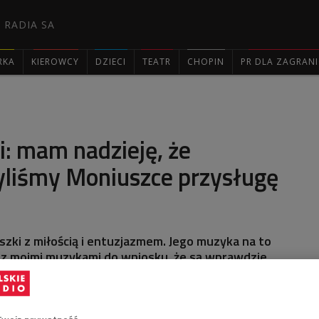
 RADIA SA
RKA
KIEROWCY
DZIECI
TEATR
CHOPIN
PR DLA ZAGRAN

i: mam nadzieję, że
liśmy Moniuszce przysługę
szki z miłością i entuzjazmem. Jego muzyka na to
y z moimi muzykami do wniosku, że są wprawdzie
 nie tracą, nawet jeżeli podejdzie się do nich rutynowo.
zyki wymaga pełnej koncentracji i pełnego
dobyć z niej to, co najlepsze - mówił w Programie 2