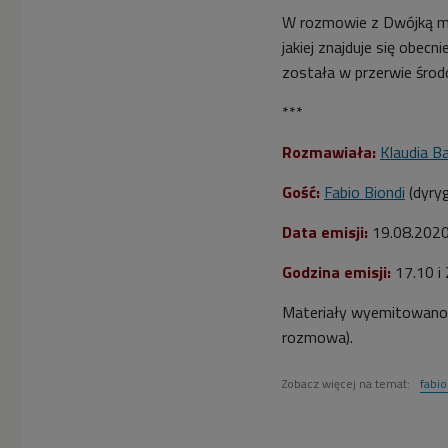
W rozmowie z Dwójką mów
jakiej znajduje się obe
została w przerwie środ
***
Rozmawiała:
Klaudia B
Gość:
Fabio Biondi
(dyryg
Data emisji:
19.08.202
Godzina emisji:
17.10 i
Materiały wyemitowano
rozmowa).
Zobacz więcej na temat:
fabio