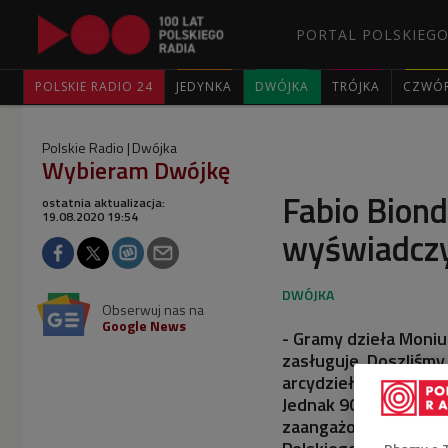
PORTAL POLSKIEGO
POLSKIE RADIO 24
JEDYNKA
DWÓJKA
TRÓJKA
CZWÓ
Polskie Radio
Dwójka
Wybieram Dwójkę
Fabio Biond
ostatnia aktualizacja:
19.08.2020 19:54
wyświadczy
Obserwuj nas na
Google News
- Gramy dzieła Moniu
zasługuje. Doszliśm
arcydzieła, które nic
Jednak 90 procent mu
zaangażowania, by wy