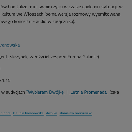
ił on także m.in. swoim życiu w czasie epidemii i sytuacji, w
cnie kultura we Włoszech (pełna wersja rozmowy wyemitowana
owego koncertu - audio w załączniku).
aranowska
ent, skrzypek, założyciel
zespołu Europa Galante)
0
 21.15
 w audycjach
"Wybieram Dwójkę"
i
"Letnia Promenada"
(cała
 biondi
klaudia baranowska
dwójka
stanisław moniuszko