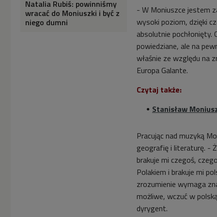
Natalia Rubiś: powinniśmy
- W Moniuszce jestem za
wracać do Moniuszki i być z
wysoki poziom, dzięki c
niego dumni
absolutnie pochłonięty. 
powiedziane, ale na pew
właśnie ze względu na zn
Europa Galante.
Czytaj także:
Stanisław Moniusz
Pracując nad muzyką Mo
geografię i literaturę. -
brakuje mi czegoś, czeg
Polakiem i brakuje mi po
zrozumienie wymaga znajo
możliwe, wczuć w polsk
dyrygent.