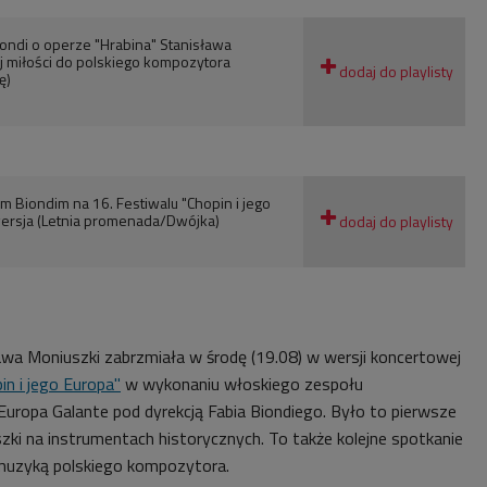
ondi o operze "Hrabina" Stanisława
j miłości do polskiego kompozytora
ę)
 Biondim na 16. Festiwalu "Chopin i jego
wersja (Letnia promenada/Dwójka)
awa Moniuszki zabrzmiała w środę (19.08) w wersji koncertowej
in i jego Europa"
w wykonaniu włoskiego zespołu
ropa Galante pod dyrekcją Fabia Biondiego. Było to pierwsze
zki na instrumentach historycznych. To także kolejne spotkanie
muzyką polskiego kompozytora.