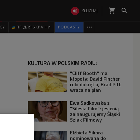
shopping_cart


SŁUCHAJ

ICY
ПР ДЛЯ УКРАЇНИ
PODCASTY
KULTURA W POLSKIM RADIU:
"Cliff Booth" ma
kłopoty: David Fincher
robi dokrętki, Brad Pitt
wraca na plan
Ewa Sadkowska z
"Silesia Film": jesienią
zainaugurujemy Śląski
Szlak Filmowy
Elżbieta Sikora
nominowana do