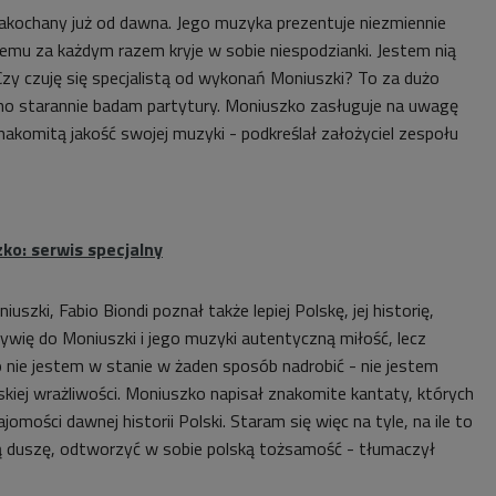
kochany już od dawna. Jego muzyka prezentuje niezmiennie
zemu za każdym razem kryje w sobie niespodzianki. Jestem nią
Czy czuję się specjalistą od wykonań Moniuszki? To za dużo
no starannie badam partytury. Moniuszko zasługuje na uwagę
akomitą jakość swojej muzyki - podkreślał założyciel zespołu
ko: serwis specjalny
niuszki,
Fabio Biondi poznał także lepiej Polskę, jej historię,
 Żywię do Moniuszki i jego muzyki autentyczną miłość, lecz
o nie jestem w stanie w żaden sposób nadrobić - nie jestem
lskiej wrażliwości. Moniuszko napisał znakomite kantaty, których
mości dawnej historii Polski. Staram się więc na tyle, na ile to
ą duszę, odtworzyć w sobie polską tożsamość - tłumaczył