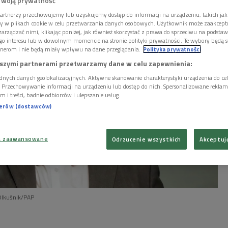
ki dyrygent.
Twoją prywatność
artnerzy przechowujemy lub uzyskujemy dostęp do informacji na urządzeniu, takich jak
ory w plikach cookie w celu przetwarzania danych osobowych. Użytkownik może zaakcep
arządzać nimi, klikając poniżej, jak również skorzystać z prawa do sprzeciwu na podsta
go interesu lub w dowolnym momencie na stronie polityki prywatności. Te wybory będą 
nerom i nie będą miały wpływu na dane przeglądania.
Polityka prywatności
szymi partnerami przetwarzamy dane w celu zapewnienia:
dnych danych geolokalizacyjnych. Aktywne skanowanie charakterystyki urządzenia do ce
i. Przechowywanie informacji na urządzeniu lub dostęp do nich. Spersonalizowane reklamy 
m i treści, badnie odbiorców i ulepszanie usług.
nerów (dostawców)
a zaawansowane
Odrzucenie wszystkich
Akceptuj
Olkuśnik/PAP