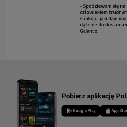
- Spodziewam się na 
człowiekiem trudnym
spokoju, jaki daje wi
dążenie do doskonało
Galante.
Pobierz aplikację Po
Google Play
App Sto