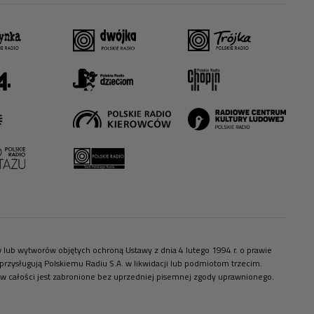
ów lub wytworów objętych ochroną Ustawy z dnia 4 lutego 1994 r. o prawie
zysługują Polskiemu Radiu S.A. w likwidacji lub podmiotom trzecim.
 w całości jest zabronione bez uprzedniej pisemnej zgody uprawnionego.