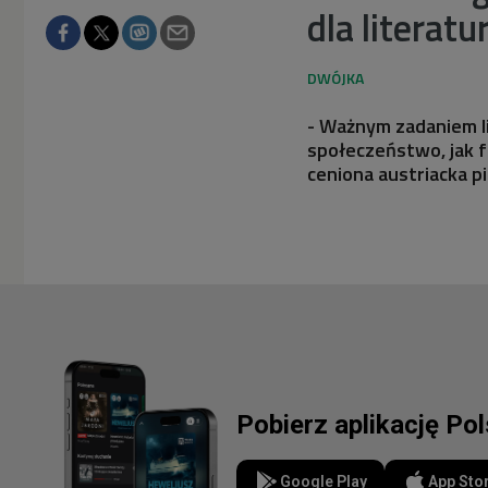
dla literatu
- Ważnym zadaniem lit
społeczeństwo, jak f
ceniona austriacka p
Pobierz aplikację Po
Google Play
App Sto