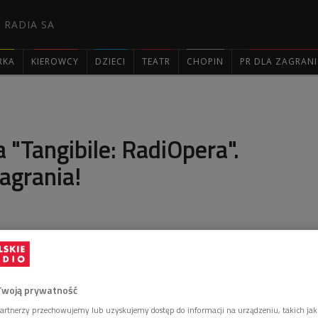
 RADIA SA
RKA
KIEROWCY
DZIECI
TEATR
CHOPIN
PR DLA ZAGRAN

"Tangibile: RadiOpera".
agrania!
 największym wyzwaniem była dla mnie czujność i
uzyczną, a także treść i sens tekstu Lidii Amejko -
a Wieczur-Bluszcz, reżyserka premierowego
Tangibile: RadiOpera". Zachęcamy do odsłuchania
Twoją prywatność
artnerzy przechowujemy lub uzyskujemy dostęp do informacji na urządzeniu, takich jak