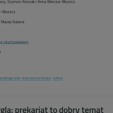
sny, Szymon Roszak i Anna Wieczur-Bluszcz
r-Bluszcz
Maciej Kubera
ze słuchowiskiem
8
 polskiego radia
anna wieczur-bluszcz
kultura
gla: prekariat to dobry temat