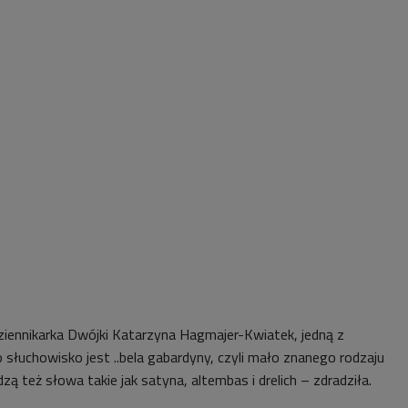
dziennikarka Dwójki Katarzyna Hagmajer-Kwiatek, jedną z
słuchowisko jest ..bela gabardyny, czyli mało znanego rodzaju
zą też słowa takie jak satyna, altembas i drelich – zdradziła.