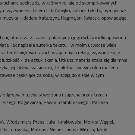
słuchanie spektaklu, w którym roi się od skomplikowanych
 wyzwaniem. Celem Lidii Amejko, autorki tekstu, było jednak
jak muzyka – dodała Katarzyna Hagmajer-Kwiatek, opowiadając
st
storię płaszcza z czarnej gabardyny i jego właścicielki opowiada
iata. Jak napisała autorka tekstu: "w moim utworze wiele
arakter dźwięków oraz ich wzajemnych relacji, wywodzi się z
k ludzkość - ze sztuki tkania. Utkana materia stała się dla mnie
a, jej bliźniacza siostra, to ulotna i niewidzialna materia.
 zawsze tęskniące za sobą, wracają do siebie w tym
lę odgrywa muzyka stworzona i zagrana przez trzech
 Jerzego Rogiewicza, Pawła Szamburskiego i Patryka
ń, Włodzimierz Press, Julia Kołakowska, Monika Węgiel,
gida Turowska, Mateusz Weber, Janusz Wituch, Jakub