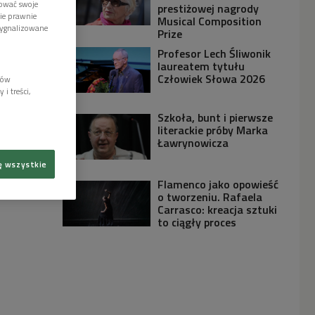
tować swoje
prestiżowej nagrody
wie prawnie
Musical Composition
sygnalizowane
Prize
Profesor Lech Śliwonik
laureatem tytułu
Człowiek Słowa 2026
lów
i treści,
Szkoła, bunt i pierwsze
literackie próby Marka
Ławrynowicza
ę wszystkie
Flamenco jako opowieść
o tworzeniu. Rafaela
Carrasco: kreacja sztuki
to ciągły proces