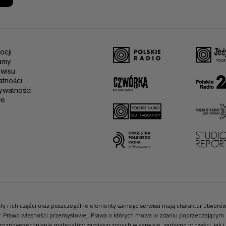
ocji
amy
rwisu
atności
ywatności
we
riały i ich części oraz poszczególne elementy samego serwisu mają charakter utwor
r. Prawo własności przemysłowej. Prawa o których mowa w zdaniu poprzedzającym pr
 rozpowszechnianie materiałów zamieszczonych w serwisie, zarówno w części, jak i