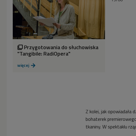
Dwójkę)


52'10
"Tangibile: RadiOpera".
Słuchowisko w reżyserii
Anny Wieczur-Bluszcz
(Wieczór ze
Przygotowania do słuchowiska

słuchowiskiem/Dwójka)
"Tangibile: RadiOpera"
więcej

Z kolei, jak opowiadała 
bohaterek premierowego 
tkaniny. W spektaklu rząd