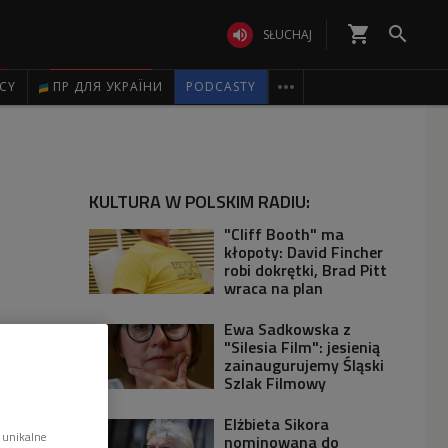
shopping_cart


SŁUCHAJ

ICY
ПР ДЛЯ УКРАЇНИ
PODCASTY
KULTURA W POLSKIM RADIU:
"Cliff Booth" ma
kłopoty: David Fincher
robi dokrętki, Brad Pitt
wraca na plan
Ewa Sadkowska z
"Silesia Film": jesienią
zainaugurujemy Śląski
Szlak Filmowy
Elżbieta Sikora
 unikalne
nominowana do