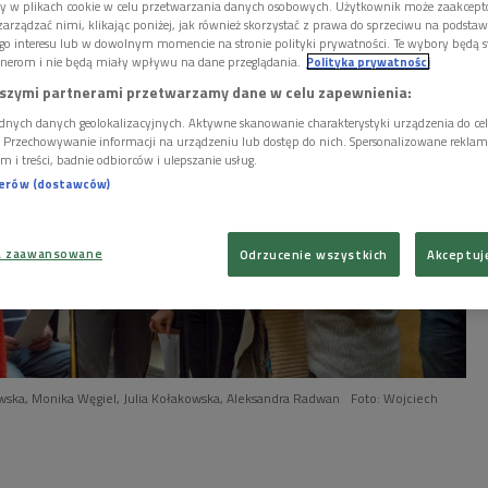
ory w plikach cookie w celu przetwarzania danych osobowych. Użytkownik może zaakcep
arządzać nimi, klikając poniżej, jak również skorzystać z prawa do sprzeciwu na podsta
go interesu lub w dowolnym momencie na stronie polityki prywatności. Te wybory będą 
nerom i nie będą miały wpływu na dane przeglądania.
Polityka prywatności
szymi partnerami przetwarzamy dane w celu zapewnienia:
dnych danych geolokalizacyjnych. Aktywne skanowanie charakterystyki urządzenia do ce
i. Przechowywanie informacji na urządzeniu lub dostęp do nich. Spersonalizowane reklamy 
m i treści, badnie odbiorców i ulepszanie usług.
nerów (dostawców)
a zaawansowane
Odrzucenie wszystkich
Akceptuj
wska, Monika Węgiel, Julia Kołakowska, Aleksandra Radwan
Foto: Wojciech