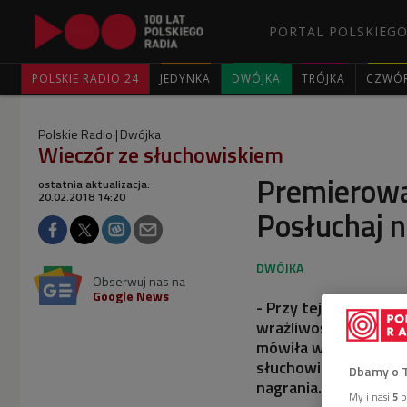
PORTAL POLSKIEGO
POLSKIE RADIO 24
JEDYNKA
DWÓJKA
TRÓJKA
CZWÓ
Polskie Radio
Dwójka
Wieczór ze słuchowiskiem
Premierowa 
ostatnia aktualizacja:
20.02.2018 14:20
Posłuchaj n
Obserwuj nas na
Google News
- Przy tej realizacji
wrażliwość na sferę m
mówiła w Dwójce Ann
słuchowiska Dwójki "
Dbamy o 
nagrania.
My i nasi
5
p