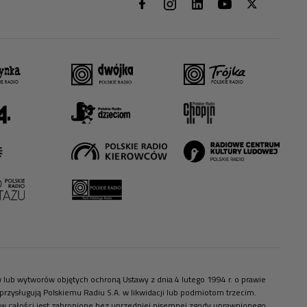
ów lub wytworów objętych ochroną Ustawy z dnia 4 lutego 1994 r. o prawie
zysługują Polskiemu Radiu S.A. w likwidacji lub podmiotom trzecim.
 w całości jest zabronione bez uprzedniej pisemnej zgody uprawnionego.