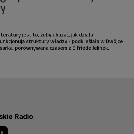
ry
eratury jest to, żeby ukazać, jak działa
unkcjonują struktury władzy - podkreślała w Dwójce
isarka, porównywana czasem z Elfriede Jelinek.
lskie Radio
re