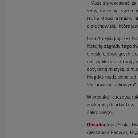
- Może się wydawać, że 
słów, może być ogromnym
to, by słowa brzmiały 
o słuchowisku, które je
Lidia Amejko poprzez h
i
historię zagłady tego św
określeń, opisujących ch
rzeczywistości starej ja
dotykalną muzyką, a muzyk
Niegdyś rozdzielone, od
słuchowisku radiowym".
W produkcji kluczową ro
znakomitych artystów -
Zakrockiego.
Obsada:
Anna Sroka-Hry
Aleksandra Radwan, Bry