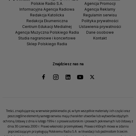
Polskie Radio S.A.
Agencja Promocji
Informacyjna Agencja Radiowa
Agencja Reklamy
Redakcja Katolicka
Regulamin serwisu
Redakcja Ekumeniczna
Polityka prywatności
Centrum Edukacji Medialnej
Ustawienia prywatności
Agencja Muzyczna Polskiego Radia
Dane osobowe
Studia nagraniowe i koncertowe
Kontakt
Sklep Polskiego Radia
Znajdziesz nas na
Treści, znajdujące się w serwisie polskieradio.pl, w tym wszystkie materiały i ich części oraz
poszczególne elementy samego serwisu mają charakter utworów lub wytworów objętych
ochroną Ustawy z dnia 4 lutego 1994 r. o prawie autorskim i prawach pokrewnych lub Ustawy z
dnia 30 czerwca 2000 r. Prawo własności przemysłowej. Prawa o których mowa w zdaniu
poprzedzającym przysługują Polskiemu Radiu S.A. w likwidacji lub podmiotom trzecim.