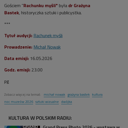
Gościem "
Rachunku myśli"
była
dr Grażyna
Bastek
,
historyczka sztuki i publicystka.
***
Tytuł audycji:
Rachunek myśli
Prowadzenie:
Michał Nowak
Data emisji:
16.05.2026
Godz. emisji:
23.00
pg
Zobacz więcej na temat:
michał nowak
grażyna bastek
kultura
noc muzeów 2026
sztuki wizualne
dwójka
KULTURA W POLSKIM RADIU:
Grand Press Photo 2026 - wystawa w