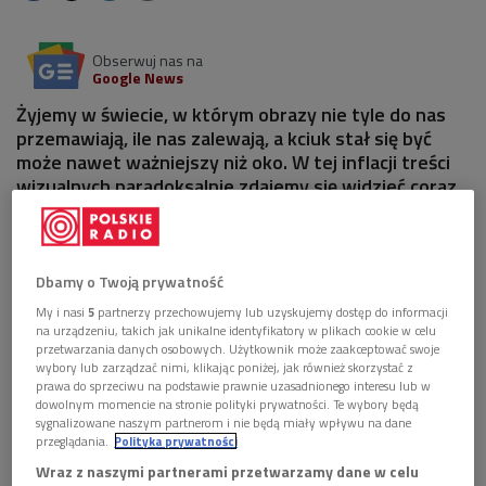
Obserwuj nas na
Google News
Żyjemy w świecie, w którym obrazy nie tyle do nas
przemawiają, ile nas zalewają, a kciuk stał się być
może nawet ważniejszy niż oko. W tej inflacji treści
wizualnych paradoksalnie zdajemy się widzieć coraz
mniej.
Dbamy o Twoją prywatność
My i nasi
5
partnerzy przechowujemy lub uzyskujemy dostęp do informacji
na urządzeniu, takich jak unikalne identyfikatory w plikach cookie w celu
przetwarzania danych osobowych. Użytkownik może zaakceptować swoje
wybory lub zarządzać nimi, klikając poniżej, jak również skorzystać z
prawa do sprzeciwu na podstawie prawnie uzasadnionego interesu lub w
dowolnym momencie na stronie polityki prywatności. Te wybory będą
sygnalizowane naszym partnerom i nie będą miały wpływu na dane
przeglądania.
Polityka prywatności
Wraz z naszymi partnerami przetwarzamy dane w celu