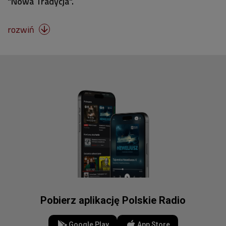
"Nowa Tradycja".
rozwiń

Pobierz aplikację Polskie Radio
Google Play
App Store