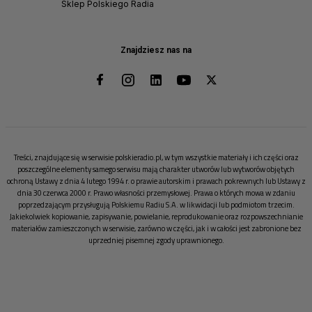
Sklep Polskiego Radia
Znajdziesz nas na
Treści, znajdujące się w serwisie polskieradio.pl, w tym wszystkie materiały i ich części oraz
poszczególne elementy samego serwisu mają charakter utworów lub wytworów objętych
ochroną Ustawy z dnia 4 lutego 1994 r. o prawie autorskim i prawach pokrewnych lub Ustawy z
dnia 30 czerwca 2000 r. Prawo własności przemysłowej. Prawa o których mowa w zdaniu
poprzedzającym przysługują Polskiemu Radiu S.A. w likwidacji lub podmiotom trzecim.
Jakiekolwiek kopiowanie, zapisywanie, powielanie, reprodukowanie oraz rozpowszechnianie
materiałów zamieszczonych w serwisie, zarówno w części, jak i w całości jest zabronione bez
uprzedniej pisemnej zgody uprawnionego.