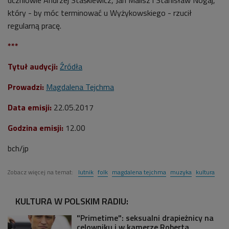
który - by móc terminować u Wyżykowskiego - rzucił
regularną pracę.
***
Tytuł audycji:
Źródła
Prowadzi:
Magdalena Tejchma
Data emisji:
22.05.2017
Godzina emisji:
12.00
bch/jp
Zobacz więcej na temat:
lutnik
folk
magdalena tejchma
muzyka
kultura
KULTURA W POLSKIM RADIU:
"Primetime": seksualni drapieżnicy na
celowniku i w kamerze Roberta