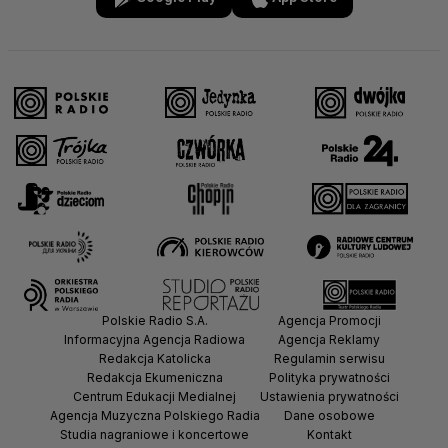
Polskie Radio S.A.
Agencja Promocji
Informacyjna Agencja Radiowa
Agencja Reklamy
Redakcja Katolicka
Regulamin serwisu
Redakcja Ekumeniczna
Polityka prywatności
Centrum Edukacji Medialnej
Ustawienia prywatności
Agencja Muzyczna Polskiego Radia
Dane osobowe
Studia nagraniowe i koncertowe
Kontakt