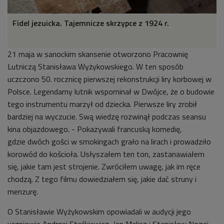
Fidel jezuicka. Tajemnicze skrzypce z 1924 r.
21 maja w sanockim skansenie otworzono Pracownię
Lutniczą Stanisława Wyżykowskiego. W ten sposób
uczczono
50. rocznicę pierwszej rekonstrukcji liry korbowej w
Polsce. Legendarny lutnik wspominał w Dwójce, że o budowie
tego instrumentu marzył od dziecka. Pierwsze liry zrobił
bardziej na wyczucie. Swą wiedzę rozwinął podczas seansu
kina objazdowego. - Pokazywali francuską komedię,
gdzie dwóch gości w smokingach grało na lirach i prowadziło
korowód do kościoła. Usłyszałem ten ton, zastanawiałem
się, jakie tam jest strojenie. Zwróciłem uwagę, jak im ręce
chodzą. Z tego filmu dowiedziałem się, jakie dać struny i
menzurę.
O Stanisławie Wyżykowskim opowiadali w audycji jego
uczniowie Andrzej Staśkiewicz, Jan Malisz i Stanisław Nogaj,