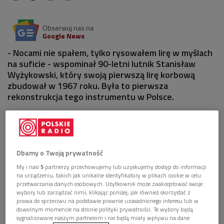
Obserwuj nas na
Google News
- Nocami nie spałem, tylko rysowałem lirę w myślach
na suficie - wspominał 90-letni lutnik Stanisław
Wyżykowski, który swoją pierwszą lirę korbową
zbudował w 1967 roku. Była to pierwsza
rekonstrukcja tego instrumentu w Polsce.
1 plik
AUDIO


31'09
Dbamy o Twoją prywatność
Audycja o Stanisławie Wyżykowskim
My i nasi
5
partnerzy przechowujemy lub uzyskujemy dostęp do informacji
(Źródła/Dwójka)
na urządzeniu, takich jak unikalne identyfikatory w plikach cookie w celu
przetwarzania danych osobowych. Użytkownik może zaakceptować swoje
wybory lub zarządzać nimi, klikając poniżej, jak również skorzystać z
prawa do sprzeciwu na podstawie prawnie uzasadnionego interesu lub w
dowolnym momencie na stronie polityki prywatności. Te wybory będą
sygnalizowane naszym partnerom i nie będą miały wpływu na dane