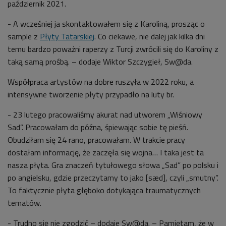
październik 2021.
- A wcześniej ja skontaktowałem się z Karoliną, prosząc o
sample z
Płyty Tatarskiej
. Co ciekawe, nie dalej jak kilka dni
temu bardzo poważni raperzy z Turcji zwrócili się do Karoliny z
taką samą prośbą. – dodaje Wiktor Szczygieł, Sw@da.
Współpraca artystów na dobre ruszyła w 2022 roku, a
intensywne tworzenie płyty przypadło na luty br.
- 23 lutego pracowaliśmy akurat nad utworem „Wiśniowy
Sad”. Pracowałam do późna, śpiewając sobie tę pieśń.
Obudziłam się 24 rano, pracowałam. W trakcie pracy
dostałam informację, że zaczęła się wojna… I taka jest ta
nasza płyta. Gra znaczeń tytułowego słowa „Sad” po polsku i
po angielsku, gdzie przeczytamy to jako [sæd], czyli „smutny”.
To faktycznie płyta głęboko dotykająca traumatycznych
tematów.
- Trudno się nie zgodzić – dodaje Sw@da. – Pamiętam, że w