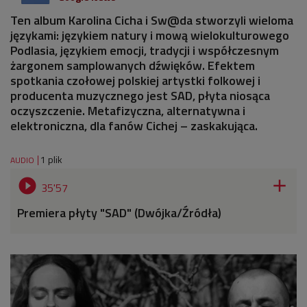
Ten album Karolina Cicha i Sw@da stworzyli wieloma
językami: językiem natury i mową wielokulturowego
Podlasia, językiem emocji, tradycji i współczesnym
żargonem samplowanych dźwięków. Efektem
spotkania czołowej polskiej artystki folkowej i
producenta muzycznego jest SAD, płyta niosąca
oczyszczenie. Metafizyczna, alternatywna i
elektroniczna, dla fanów Cichej – zaskakująca.
1 plik
AUDIO


35'57
Premiera płyty "SAD" (Dwójka/Źródła)