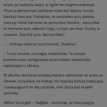
lutym, po wybuchu wojny w ogóle nie mogłem pracować.
Płyta w pierwotnym założeniu miała być lżejsza, trochę
bardziej taneczna. Pamiętam, że siedziałem przy pianinie,
tworząc różne harmonie do pomysłów Karoliny… wszystkie
te harmonie były odbiciem tego, co było we mnie. Choćby w
utworze „Śpij mój synu, śpij ma córko”…
- … którego roboczy tytuł brzmiał „Charków”…
- To był smutek, nostalgia, melancholia. Te emocje
przemieszane i potęgowane przez kolejne wiadomości
napływające z Ukrainy.
W albumie słuchacze wyłapią niejedno odniesienie do wojny w
Ukrainie, oczywiście nie brakuje też inspiracji kulturą tradycyjną
i nawiązujących do niej cytatów, choć płyta jest w pełni
autorska.
Wiktor Szczygieł – Sw@da – przyznaje, że fascynują go