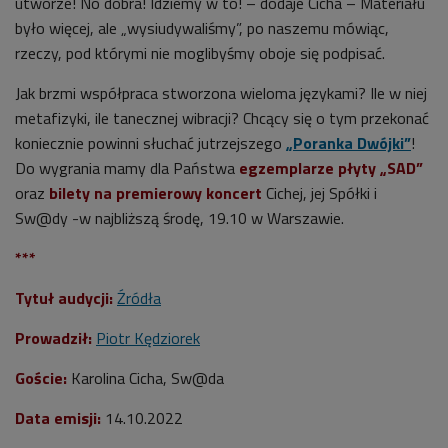
utworze! No dobra! Idziemy w to! – dodaje Cicha – Materiału
było więcej, ale „wysiudywaliśmy”, po naszemu mówiąc,
rzeczy, pod którymi nie moglibyśmy oboje się podpisać.
Jak brzmi współpraca stworzona wieloma językami? Ile w niej
metafizyki, ile tanecznej wibracji? Chcący się o tym przekonać
koniecznie powinni słuchać jutrzejszego
„Poranka Dwójki”
!
Do wygrania mamy dla Państwa
egzemplarze płyty „SAD”
oraz
bilety na premierowy koncert
Cichej, jej Spółki i
Sw@dy -w najbliższą środę, 19.10 w Warszawie.
***
Tytuł audycji:
Źródła
Prowadził:
Piotr Kędziorek
Goście:
Karolina Cicha, Sw@da
Data emisji:
14.10.2022