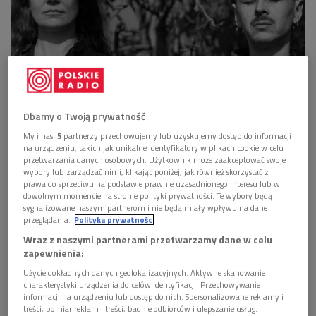
Dbamy o Twoją prywatność
Karolina Cicha&Sw@da
Foto: mat. promocyjne
My i nasi
5
partnerzy przechowujemy lub uzyskujemy dostęp do informacji
Połączyły ich podobne doświadczenia i odczuwanie swojej
na urządzeniu, takich jak unikalne identyfikatory w plikach cookie w celu
przetwarzania danych osobowych. Użytkownik może zaakceptować swoje
„podlaskości” oraz chęć tworzenia muzyki, która daje energię
wybory lub zarządzać nimi, klikając poniżej, jak również skorzystać z
do pozytywnego przeżywania świata. – Inspiracja wychodziła
prawa do sprzeciwu na podstawie prawnie uzasadnionego interesu lub w
dowolnym momencie na stronie polityki prywatności. Te wybory będą
zwykle od instrumentalnych pomysłów wyjściowych Sw@dy
sygnalizowane naszym partnerom i nie będą miały wpływu na dane
opartych na bicie perkusyjnym i linii basu lub zapętlonym
przeglądania.
Polityka prywatności
zsamplowanym motywie instrumentalnym – tłumaczy Cicha.
Wraz z naszymi partnerami przetwarzamy dane w celu
zapewnienia:
– Ja dobierałam melodię tradycyjną należącą do mniejszości
zamieszkującej województwo podlaskie lub pisałam swój
Użycie dokładnych danych geolokalizacyjnych. Aktywne skanowanie
charakterystyki urządzenia do celów identyfikacji. Przechowywanie
tekst, który ubierałam w melodię. Okazało się, że – pomimo
informacji na urządzeniu lub dostęp do nich. Spersonalizowane reklamy i
iż czasy nastały bardzo smutne – oboje lubimy styl pracy, w
treści, pomiar reklam i treści, badnie odbiorców i ulepszanie usług.