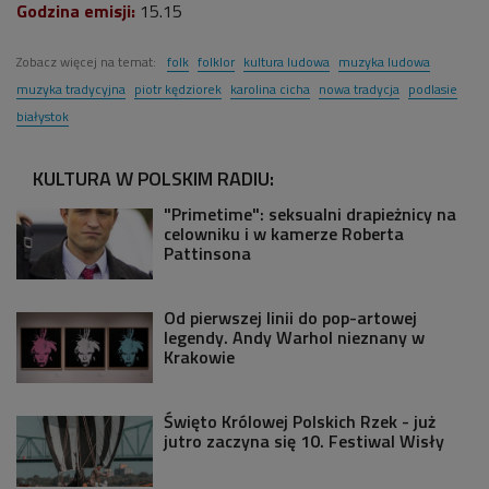
Godzina emisji:
15.15
Zobacz więcej na temat:
folk
folklor
kultura ludowa
muzyka ludowa
muzyka tradycyjna
piotr kędziorek
karolina cicha
nowa tradycja
podlasie
białystok
KULTURA W POLSKIM RADIU:
"Primetime": seksualni drapieżnicy na
celowniku i w kamerze Roberta
Pattinsona
Od pierwszej linii do pop-artowej
legendy. Andy Warhol nieznany w
Krakowie
Święto Królowej Polskich Rzek - już
jutro zaczyna się 10. Festiwal Wisły