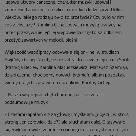
ludowe utwory taneczne, charakter muzyki ludowej i
znaczenie tanecznej muzyki dla młodych ludzi sprzed kilku
wieków. Jakiego rodzaju było to przeżycie? Czy było w nim
coś z ekstazy? Karolina Cicha „oswaja muzykę tradycyjną
przez przezywanie jej”. Jej wypowiedzi często są odbiciem
przeżyć zawartych w melodii, pieśni.
Większość współpracy odbywała się on-line, w studiach
Sw@dy i Cichej. Na płycie nie zabrakło także miejsca dla Spółki
(Patrycja Betley, Karolina Matuszkiewicz, Mateusz Szemraj),
dzięki czemu, choć pełny nowych brzmień, album pozostaje
wierny dotychczasowemu dorobkowi Kaoliny Cichej.
- Nasza współpraca była harmonijna. I szczera
–
podsumowuje muzyk.
- Czasami łapałam się za głowę i myślałam: „uojezu, w którą
stronę ten człowiek idzie?”, ale słuchałam dalej. Okazywało
się Sw@ada widzi zupełnie co innego, niż ja myślałam o tym