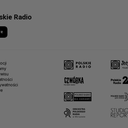
lskie Radio
re
ocji
amy
rwisu
atności
ywatności
we