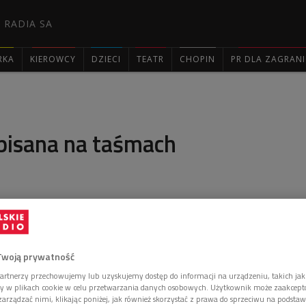
 RADIA SA
RKA
KIEROWCY
DZIECI
TEATR
CHOPIN
PR DLA ZAGRAN

apisana na taśmach
e zbiory pod katem ich zasobności w nagrania z
mówił w "Źródłach" dr Jacek Jackowski. - Niezgłębione
 Narodowej czy Polskiego Radia.
Twoją prywatność
artnerzy przechowujemy lub uzyskujemy dostęp do informacji na urządzeniu, takich jak
ory w plikach cookie w celu przetwarzania danych osobowych. Użytkownik może zaakcep
arządzać nimi, klikając poniżej, jak również skorzystać z prawa do sprzeciwu na podsta