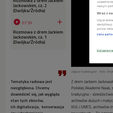
Rozmowa z drem Jackiem
uzasadnione
Jackowskim, cz. 2
naszym part
(Dwójka/Źródła)
Wraz z na
Użycie dokła


07'39
identyfikacj
pomiar rekla
Rozmowa z drem Jackiem
Lista part
Jackowskim, cz. 1
(Dwójka/Źródła)
Ustawieni
zdjęcie ilustracyjne
Foto: Shu
Tematyka radiowa jest
Z drem Jackiem Jackowsk
niezgłębiona.
Chcemy
Polskiej Akademii Nauk,
dowiedzieć się, jak wygląda
tradycyjna - dziedzictwo
stan
tych zbiorów,
archiwów dużych i małych
ich
digitalizacja,
konserwacja
KUL i UMCS, archiwów mu
czy
udost
ęp
nianie.
prywatnych.
- To ogromn