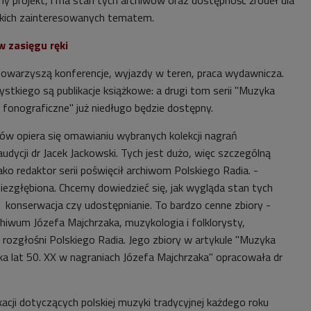
stkich zainteresowanych tematem.
 zasięgu ręki
owarzyszą konferencje, wyjazdy w teren, praca wydawnicza.
tkiego są publikacje książkowe: a drugi tom serii
"Muzyka
 fonograficzne" już niedługo będzie dostępny.
w opiera się omawianiu wybranych kolekcji nagrań
udycji dr Jacek Jackowski. Tych jest dużo, więc szczególną
o redaktor serii poświęcił archiwom Polskiego Radia. -
iezgłębiona. Chcemy dowiedzieć się, jak wygląda stan tych
ja, konserwacja czy udostępnianie. To bardzo cenne zbiory -
chiwum Józefa Majchrzaka, muzykologia i folklorysty,
 rozgłośni Polskiego Radia. Jego zbiory w artykule "Muzyka
ka lat 50. XX w nagraniach Józefa Majchrzaka" opracowała dr
acji dotyczących polskiej muzyki tradycyjnej każdego roku