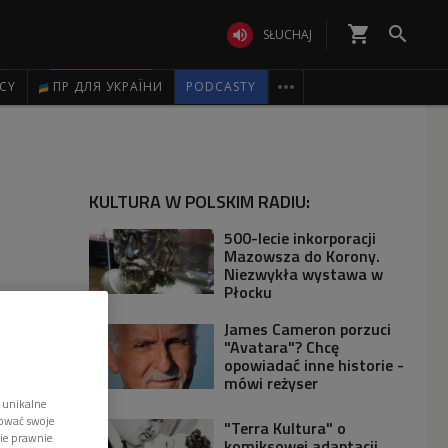
shopping_cart


SŁUCHAJ

ICY
ПР ДЛЯ УКРАЇНИ
PODCASTY
KULTURA W POLSKIM RADIU:
500-lecie inkorporacji
Mazowsza do Korony.
Niezwykła wystawa w
Płocku
James Cameron porzuci
"Avatara"? Chcę
opowiadać inne historie -
mówi reżyser
 unikalne
tować swoje
"Terra Kultura" o
wie prawnie
komiksowej adaptacji