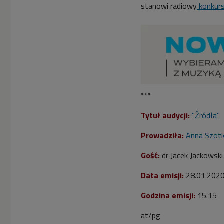
stanowi radiowy
konkurs
***
Tytuł audycji:
"Źródła"
Prowadziła:
Anna Szot
Gość:
dr Jacek Jackowski
Data emisji:
28.01.202
Godzina emisji:
15.15
at/pg