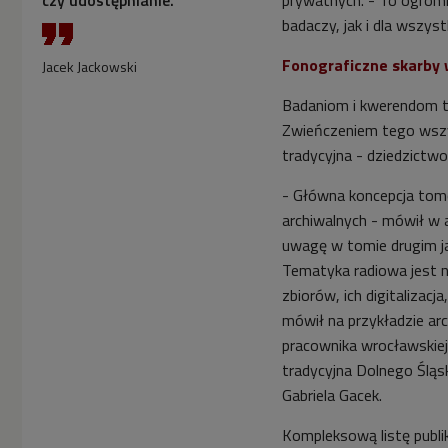
badaczy, jak i dla wszy
Fonograficzne skarby w
Jacek Jackowski
Badaniom i kwerendom t
Zwieńczeniem tego wszys
tradycyjna - dziedzictwo
- Główna koncepcja tomó
archiwalnych - mówił w a
uwagę w tomie drugim jak
Tematyka radiowa jest n
zbiorów, ich digitalizac
mówił na przykładzie ar
pracownika wrocławskiej
tradycyjna Dolnego Śląs
Gabriela Gacek.
Kompleksową listę publik