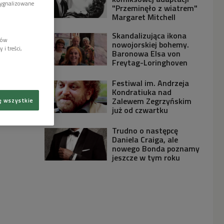
sygnalizowane
"Przeminęło z wiatrem"
Margaret Mitchell
Skandalizująca ikona
lów
nowojorskiej bohemy.
i treści,
Baronowa Elsa von
Freytag-Loringhoven
Festiwal im. Andrzeja
Kondratiuka nad
Zalewem Zegrzyńskim
ę wszystkie
już od czwartku
Trudno o następcę
Daniela Craiga, ale
nowego Bonda poznamy
jeszcze w tym roku