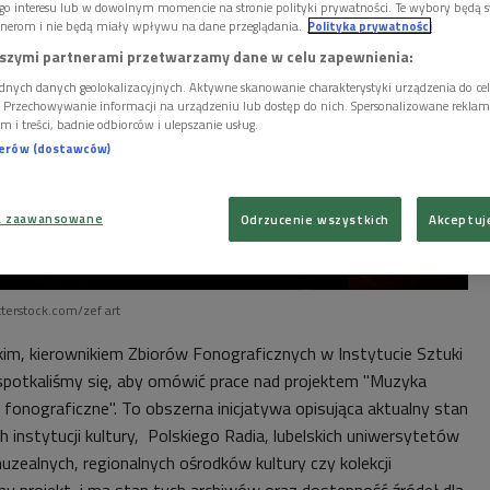
go interesu lub w dowolnym momencie na stronie polityki prywatności. Te wybory będą 
nerom i nie będą miały wpływu na dane przeglądania.
Polityka prywatności
szymi partnerami przetwarzamy dane w celu zapewnienia:
dnych danych geolokalizacyjnych. Aktywne skanowanie charakterystyki urządzenia do ce
i. Przechowywanie informacji na urządzeniu lub dostęp do nich. Spersonalizowane reklamy 
m i treści, badnie odbiorców i ulepszanie usług.
nerów (dostawców)
a zaawansowane
Odrzucenie wszystkich
Akceptuj
tterstock.com/zef art
im, kierownikiem Zbiorów Fonograficznych w Instytucie Sztuki
 spotkaliśmy się, aby omówić prace nad projektem "Muzyka
 fonograficzne". To obszerna inicjatywa opisująca aktualny stan
 instytucji kultury, Polskiego Radia, lubelskich uniwersytetów
zealnych, regionalnych ośrodków kultury czy kolekcji
y projekt, i ma stan tych archiwów oraz dostępność źródeł dla