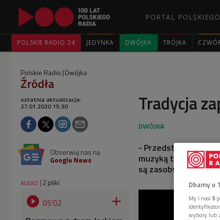
PORTAL POLSKIEGO
POLSKIE RADIO 24
JEDYNKA
DWÓJKA
TRÓJKA
CZWÓ
Polskie Radio
Dwójka
Źródła
Tradycja z
ostatnia aktualizacja:
27.01.2020 15:30
- Przedstawiamy różn
Obserwuj nas na
muzyką tradycyjną - 
Google News
są zasoby Biblioteki
2 pliki
AUDIO
Dbamy o 
My i nasi
5
p


05'02
identyfikat
wybory lub z