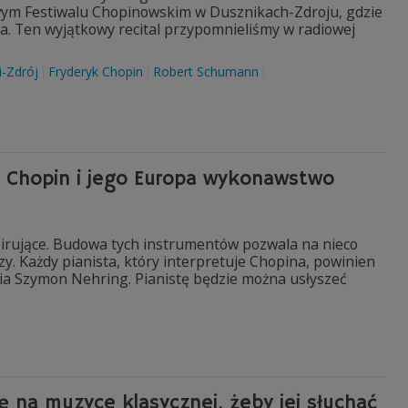
wym Festiwalu Chopinowskim w Dusznikach-Zdroju, gdzie
. Ten wyjątkowy recital przypomnieliśmy w radiowej
i-Zdrój
Fryderyk Chopin
Robert Schumann
i Chopin i jego Europa wykonawstwo
pirujące. Budowa tych instrumentów pozwala na nieco
y. Każdy pianista, który interpretuje Chopina, powinien
dia Szymon Nehring. Pianistę będzie można usłyszeć
ę na muzyce klasycznej, żeby jej słuchać