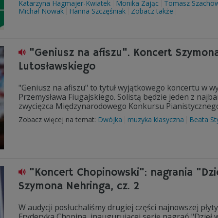
Katarzyna Hagmajer-Kwiatek
Monika Zając
Tomasz Szachow
Michał Nowak
Hanna Szczęśniak
Zobacz także
"Geniusz na afiszu". Koncert Szymona
Lutosławskiego
"Geniusz na afiszu" to tytuł wyjątkowego koncertu w w
Przemysława Fiugajskiego. Solistą będzie jeden z najba
zwycięzca Międzynarodowego Konkursu Pianistycznego 
Zobacz więcej na temat:
Dwójka
muzyka klasyczna
Beata St
"Koncert Chopinowski": nagrania "Dzi
Szymona Nehringa, cz. 2
W audycji posłuchaliśmy drugiej części najnowszej pły
Fryderyka Chopina, inaugurującej serię nagrań "Dzieł 