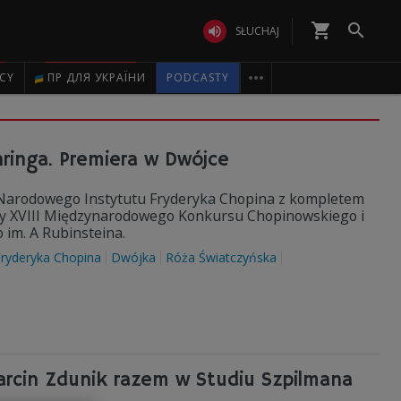
shopping_cart


SŁUCHAJ

ICY
ПР ДЛЯ УКРАЇНИ
PODCASTY
inga. Premiera w Dwójce
yt Narodowego Instytutu Fryderyka Chopina z kompletem
sty XVIII Międzynarodowego Konkursu Chopinowskiego i
im. A Rubinsteina.
Fryderyka Chopina
Dwójka
Róża Światczyńska
arcin Zdunik razem w Studiu Szpilmana