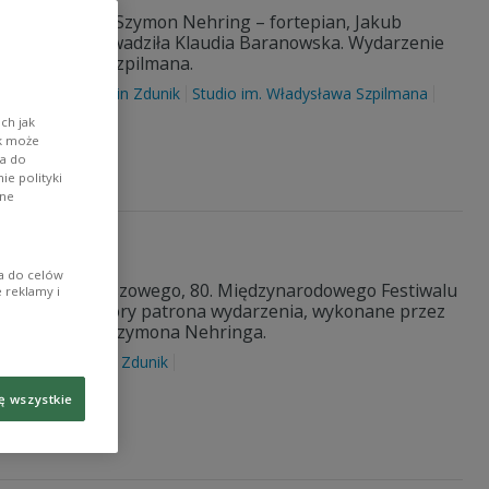
rio w składzie: Szymon Nehring – fortepian, Jakub
. Koncert poprowadziła Klaudia Baranowska. Wydarzenie
im. Władysława Szpilmana.
b Jakowicz
Marcin Zdunik
Studio im. Władysława Szpilmana
ch jak
ik może
wa do
e polityki
ane
Chopina
ia do celów
 ramach jubileuszowego, 80. Międzynarodowego Festiwalu
 reklamy i
lazły się utwory patrona wydarzenia, wykonane przez
 oraz pianistę Szymona Nehringa.
k Chopin
Marcin Zdunik
ę wszystkie