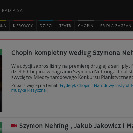
 RADIA SA
RKA
KIEROWCY
DZIECI
TEATR
CHOPIN
PR DLA ZAGRAN

Chopin kompletny według Szymona Nehr
W audycji zaprosiliśmy na premierę drugiej z serii pł
dzieł F. Chopina w nagraniu Szymona Nehringa, finali
zwycięzcy Międzynarodowego Konkursu Pianistycznego 
Zobacz więcej na temat:
Fryderyk Chopin
Narodowy Instytut 
muzyka klasyczna
Szymon Nehring , Jakub Jakowicz i M