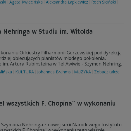
ski
Agata Kwiecińska
Aleksandra Łapkiewicz
Roch Siciński
 Nehringa w Studiu im. Witolda
ykonaniu Orkiestry Filharmonii Gorzowskiej pod dyrekcją
rdziej obiecujących pianistów młodego pokolenia,
im. Artura Rubinsteina w Tel Awiwie - Szymon Nehring.
ylińska
KULTURA
Johannes Brahms
MUZYKA
Zobacz także
eł wszystkich F. Chopina" w wykonaniu
ty Szymona Nehringa z nowej serii Narodowego Instytutu
wszystkich F. Chopina" w wykonaniu tego właśnie