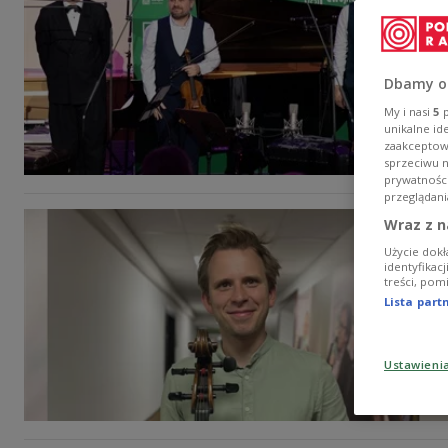
Dbamy o
My i nasi
5
p
unikalne id
zaakceptowa
sprzeciwu 
prywatnośc
przeglądani
Wraz z n
Użycie dokł
identyfikac
treści, pom
Lista par
Ustawieni