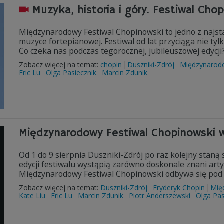
Muzyka, historia i góry. Festiwal Ch
Międzynarodowy Festiwal Chopinowski to jedno z najs
muzyce fortepianowej. Festiwal od lat przyciąga nie ty
Co czeka nas podczas tegorocznej, jubileuszowej edycji
Zobacz więcej na temat:
chopin
Duszniki-Zdrój
Międzynarodo
Eric Lu
Olga Pasiecznik
Marcin Zdunik
Międzynarodowy Festiwal Chopinowski w
Od 1 do 9 sierpnia Duszniki-Zdrój po raz kolejny staną 
edycji festiwalu wystąpią zarówno doskonale znani artyśc
Międzynarodowy Festiwal Chopinowski odbywa się pod 
Zobacz więcej na temat:
Duszniki-Zdrój
Fryderyk Chopin
Mię
Kate Liu
Eric Lu
Marcin Zdunik
Piotr Anderszewski
Olga Pas