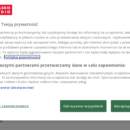
W cyklu "Z klasyką przez Polskę" wystąpiło wyjątkowe t
Jakowicz – skrzypce oraz Marcin Zdunik – wiolonczela
odbyło się w sobotę (22.11) w Studiu Polskiego Radia 
 Twoją prywatność
Zobacz więcej na temat:
Dwójka
z klasyką przez polskę
Jaku
artnerzy przechowujemy lub uzyskujemy dostęp do informacji na urządzeniu, taki
entyfikatory w plikach cookie w celu przetwarzania danych osobowych. Użytkown
ć swoje wybory lub zarządzać nimi, klikając poniżej, jak również skorzystać z pra
na podstawie prawnie uzasadnionego interesu lub w dowolnym momencie na stroni
i. Te wybory będą sygnalizowane naszym partnerom i nie będą miały wpływu na d
a.
Polityka prywatności
Marcin Zdunik & Szymon Nehring grają 
aszymi partnerami przetwarzamy dane w celu zapewnienia:
adnych danych geolokalizacyjnych. Aktywne skanowanie charakterystyki urządzen
W Dwójce przypomnieliśmy koncert, który odbył się w
ji. Przechowywanie informacji na urządzeniu lub dostęp do nich. Spersonalizowane
iar reklam i treści, badnie odbiorców i ulepszanie usług.
Chopinowskiego w Dusznikach-Zdroju. W programie zna
znakomitych artystów: wiolonczelistę Marcina Zdunika
tnerów (dostawców)
Zobacz więcej na temat:
koncert
Róża Światczyńska
Frydery
a zaawansowane
Odrzucenie wszystkich
Akceptuj