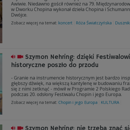
Awiwie. Niedawno gościł również na 79. Międzynarodo
w Dworku Chopina wykonał dzieła Chopina i Schumanna
Dwójce.
Zobacz więcej na temat:
koncert
Róża Światczyńska
Dusznik
Szymon Nehring: dzięki Festiwalow
historyczne poszło do przodu
- Granie na instrumencie historycznym jest bardzo ins
głębszy dźwięk, na większą kantylenę w budowaniu fraz
się z nimi zetknąć - mówił w Programie 2 Polskiego Ra
podczas 20. odsłony Festiwalu Chopin i jego Europa.
Zobacz więcej na temat:
Chopin i jego Europa
KULTURA
Szymon Nehring: nie trzeba znać si