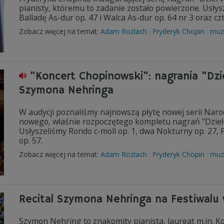
pianisty, któremu to zadanie zostało powierzone. Usły
Balladę As-dur op. 47 i Walca As-dur op. 64 nr 3 oraz c
Zobacz więcej na temat:
Adam Rozlach
Fryderyk Chopin
muz
"Koncert Chopinowski": nagrania "Dzi
Szymona Nehringa
W audycji poznaliśmy najnowszą płytę nowej serii Nar
nowego, właśnie rozpoczętego kompletu nagrań "Dzieł
Usłyszeliśmy Rondo c-moll op. 1, dwa Nokturny op. 27,
op. 57.
Zobacz więcej na temat:
Adam Rozlach
Fryderyk Chopin
muz
Recital Szymona Nehringa na Festiwalu
Szymon Nehring to znakomity pianista, laureat m.in. K