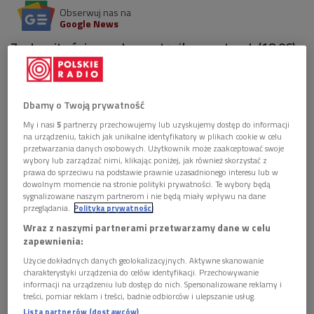
Obserwuj nas na
Google News
Znakomita śpiewaczka wystąpiła we wtorek (18.06)
z towarzyszeniem Royal String Quartet w Studiu
Koncertowym Polskiego Radia im. W.
Lutosławskiego.
Dbamy o Twoją prywatność
My i nasi
5
partnerzy przechowujemy lub uzyskujemy dostęp do informacji
na urządzeniu, takich jak unikalne identyfikatory w plikach cookie w celu
przetwarzania danych osobowych. Użytkownik może zaakceptować swoje
wybory lub zarządzać nimi, klikając poniżej, jak również skorzystać z
prawa do sprzeciwu na podstawie prawnie uzasadnionego interesu lub w
dowolnym momencie na stronie polityki prywatności. Te wybory będą
sygnalizowane naszym partnerom i nie będą miały wpływu na dane
przeglądania.
Polityka prywatności
Wraz z naszymi partnerami przetwarzamy dane w celu
zapewnienia:
Użycie dokładnych danych geolokalizacyjnych. Aktywne skanowanie
charakterystyki urządzenia do celów identyfikacji. Przechowywanie
informacji na urządzeniu lub dostęp do nich. Spersonalizowane reklamy i
Agata Zubel
Foto: Łukasz Rajchert/materiały prasowe
treści, pomiar reklam i treści, badnie odbiorców i ulepszanie usług.
Lista partnerów (dostawców)