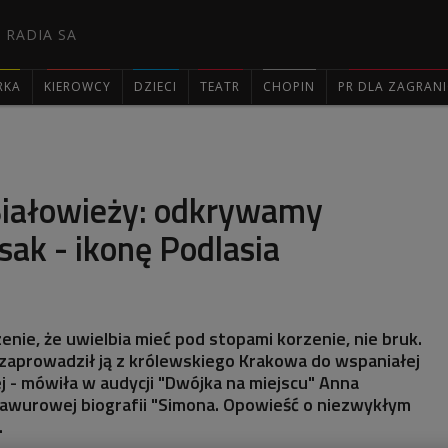
 RADIA SA
RKA
KIEROWCY
DZIECI
TEATR
CHOPIN
PR DLA ZAGRAN

iałowieży: odkrywamy
ak - ikonę Podlasia
enie, że uwielbia mieć pod stopami korzenie, nie bruk.
 zaprowadził ją z królewskiego Krakowa do wspaniałej
j - mówiła w audycji "Dwójka na miejscu" Anna
rawurowej biografii "Simona. Opowieść o niezwykłym
.