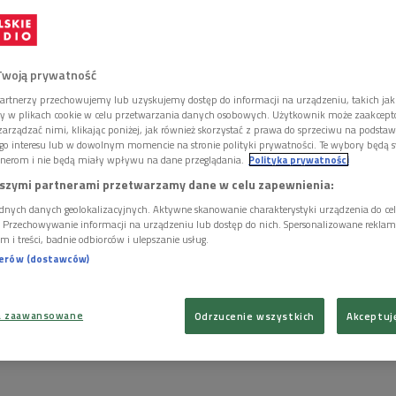
Twoją prywatność
artnerzy przechowujemy lub uzyskujemy dostęp do informacji na urządzeniu, takich jak
ory w plikach cookie w celu przetwarzania danych osobowych. Użytkownik może zaakcep
arządzać nimi, klikając poniżej, jak również skorzystać z prawa do sprzeciwu na podsta
go interesu lub w dowolnym momencie na stronie polityki prywatności. Te wybory będą 
nerom i nie będą miały wpływu na dane przeglądania.
Polityka prywatności
szymi partnerami przetwarzamy dane w celu zapewnienia:
dnych danych geolokalizacyjnych. Aktywne skanowanie charakterystyki urządzenia do ce
i. Przechowywanie informacji na urządzeniu lub dostęp do nich. Spersonalizowane reklamy 
m i treści, badnie odbiorców i ulepszanie usług.
nerów (dostawców)
a zaawansowane
Odrzucenie wszystkich
Akceptuj
: Polskie Radio