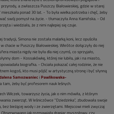
 przyrody, a zwłaszcza Puszczy Białowieskiej, gdzie w starej
 mieszkała ponad 30 lat. - To była wielka potrzeba i chęć, żeby
zować swój pomysł na życie. - tłumaczyła Anna Kamińska. - Od
zęta i wiedziała, że z nimi najlepiej się czuje.
ej tradycji, Simona nie została malarką koni, lecz opuściła
w chacie w Puszczy Białowieskiej. Wkrótce dołączyły do niej
era miasta nigdy nie była dla niej czymś, co sprzyjało,
ynny dom - Kossakówkę, której nie lubiła, jak i na miasto,
powiadała biografka. - Chciała pokazać całej rodzinie, że nie
tnem kogoś, kto musi pójść w artystyczną stronę i być słynną
dalena Samozwaniec
i
Pawlikowska-
a tam, żeby być profesorem nauk leśnych.
ech Wilczek, towarzysz życia, jak o nim mówiła, z którym
wowania zwierząt. W leśniczówce "Dziedzinka", zbudowała swoje
, bez bieżącej wody i ze zwierzętami. Miejscowi mieli zwyczaj
 - Obserwowano jak rozmawiała drapiąc myszołowy, czy