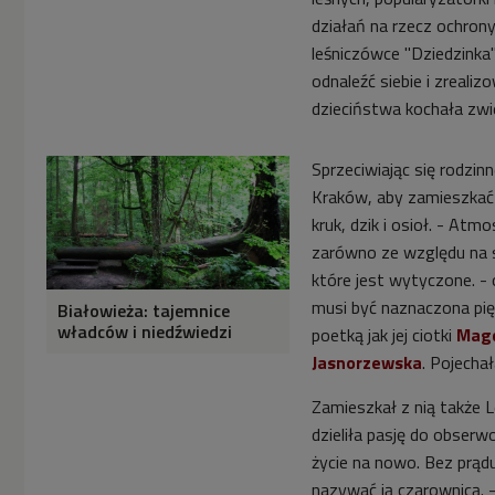
działań na rzecz ochrony
leśniczówce "Dziedzinka"
odnaleźć siebie i zreali
dzieciństwa kochała zwier
Sprzeciwiając się rodzinn
Kraków, aby zamieszkać 
kruk, dzik i osioł. -
Atmosf
zarówno ze względu na sł
które jest wytyczone. - o
musi być naznaczona pię
Białowieża: tajemnice
władców i niedźwiedzi
poetką jak jej ciotki
Mag
Jasnorzewska
.
Pojechał
Zamieszkał z nią także L
dzieliła pasję do obser
życie na nowo.
Bez prądu
nazywać ją czarownicą.