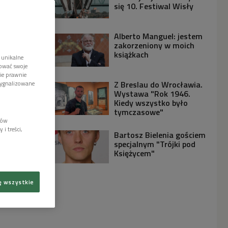
się 10. Festiwal Wisły
Alberto Manguel: jestem
zakorzeniony w moich
książkach
 unikalne
tować swoje
wie prawnie
Z Breslau do Wrocławia.
sygnalizowane
Wystawa "Rok 1946.
Kiedy wszystko było
tymczasowe"
lów
i treści,
Bartosz Bielenia gościem
specjalnym "Trójki pod
Księżycem"
ę wszystkie