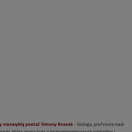
y niezwykłą postać Simony Kossak
- biologa, profesora nauk
i nauki, która znana była z bezkompromisowych poglądów i