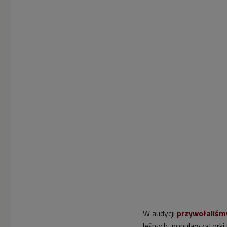
W audycji
przywołaliśm
leśnych, popularyzatork