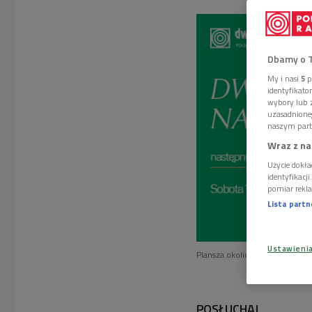
Dbamy o 
My i nasi
5
p
identyfikat
wybory lub z
uzasadnione
naszym part
Wraz z na
Użycie dokła
identyfikacj
pomiar rekla
Lista part
Ustawieni
Plansza okolicznościowa
Foto
POSŁUCHAJ