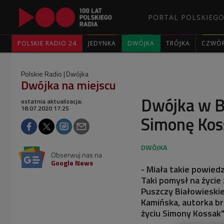
PORTAL POLSKIEGO
POLSKIE RADIO 24
JEDYNKA
DWÓJKA
TRÓJKA
CZWÓ
Polskie Radio
Dwójka
Dwójka na miejscu
Dwójka w B
ostatnia aktualizacja:
18.07.2020 17:25
Simonę Koss
Obserwuj nas na
Google News
- Miała takie powiedz
Taki pomysł na życie
Puszczy Białowieskie
Kamińska, autorka b
życiu Simony Kossak"