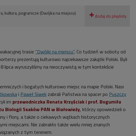
ra, kultura, pogranicze (Dwójka na miejscu)
wakacyjnej trasie
"Dwójki na miejscu"
. Co tydzień w soboty od
orterzy prezentują kulturowo najciekawsze zakątki Polski. Byli
 18 lipca wyruszyliśmy na nieoczywistą w tym kontekście
ajemniczych i bogatych kulturowo miejsc na mapie Polski. Nasi
tkowska
i
Paweł Siwek
zabrali Państwa na spacer po
Puszczy
yli im
przewodniczka Renata Krzyściak i prof. Bogumiła
tu Biologii Ssaków PAN w Białowieży
, którzy opowiedzieli o
ny i flory, a także o ciekawych wątkach historycznych
mi miejscami. Nie zabrakło także wielu mniej znanych
wiązanych z tym terenem.