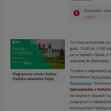
Białowieża - natu
118:13
To trzeci przystanek na 
godz. 15.00 do 17.00 rep
już w Sejnach i Opolu, a
wyprawę do Białowieży.
To jedno z najbardziej t
Pogranicze sztuk i kultur.
dziennikarze
Beata Kwia
Dwójka odwiedza Sejny
Białowieskiej
. Towarzysz
Jędrzejewska z Instytu
niezwykłych okazach fau
związanych z odwiedzany
historycznych faktów z