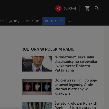
shopping_cart


SŁUCHAJ

ICY
ПР ДЛЯ УКРАЇНИ
PODCASTY
KULTURA W POLSKIM RADIU:
"Primetime": seksualni
drapieżnicy na celowniku
i w kamerze Roberta
Pattinsona
Od pierwszej linii do pop-
artowej legendy. Andy
Warhol nieznany w
Krakowie
Święto Królowej Polskich
Rzek - już jutro zaczyna