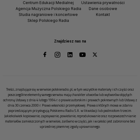
Centrum Edukacji Medialnej
Ustawienia prywatności
Agencja Muzyczna Polskiego Radia
Dane osobowe
Studia nagraniowe i koncertowe
Kontakt
Sklep Polskiego Radia
Znajdziesz nas na
Treści, znajdujące się w serwisie polskieradio.pl, w tym wszystkie materiały i ich części oraz
poszczególne elementy samego serwisu mają charakter utworów lub wytworów objętych
ochroną Ustawy z dnia 4 lutego 1994 r. o prawie autorskim i prawach pokrewnych lub Ustawy z
dnia 30 czerwca 2000 r. Prawo własności przemysłowej. Prawa o których mowa w zdaniu
poprzedzającym przysługują Polskiemu Radiu S.A. w likwidacji lub podmiotom trzecim.
Jakiekolwiek kopiowanie, zapisywanie, powielanie, reprodukowanie oraz rozpowszechnianie
materiałów zamieszczonych w serwisie, zarówno w części, jak i w całości jest zabronione bez
uprzedniej pisemnej zgody uprawnionego.