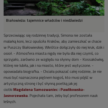
Białowieża: tajemnice władców i niedźwiedzi
Sprzeciwiając się rodzinnej tradycji, Simona nie została
malarką koni, lecz opuściła Kraków, aby zamieszkać w chacie
w Puszczy Białowieskiej. Wkrótce dołączyły do niej kruk, dzik i
osioł. -
Atmosfera miasta nigdy nie była dla niej czymś, co
sprzyjało, zarówno ze względu na słynny dom - Kossakówkę,
której nie lubiła, jak i na miasto, które jest wytyczone. -
opowiadała biografka. - Chciała pokazać całej rodzinie, że nie
musi być naznaczona piętnem kogoś, kto musi pójść w
artystyczną stronę i być słynną poetką jak jej
ciotki
Magdalena Samozwaniec
i
Pawlikowska-
Jasnorzewska
.
Pojechała tam, żeby być profesorem nauk
leśnych.