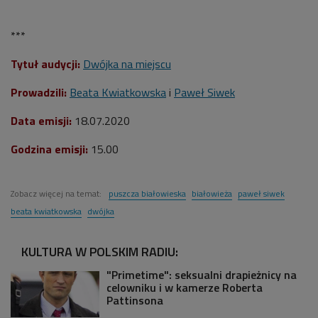
***
Tytuł audycji:
Dwójka na miejscu
Prowadzili:
Beata Kwiatkowska
i
Paweł Siwek
Data emisji:
18
.07.2020
Godzina emisji:
15.00
Zobacz więcej na temat:
puszcza białowieska
białowieża
paweł siwek
beata kwiatkowska
dwójka
KULTURA W POLSKIM RADIU:
"Primetime": seksualni drapieżnicy na
celowniku i w kamerze Roberta
Pattinsona