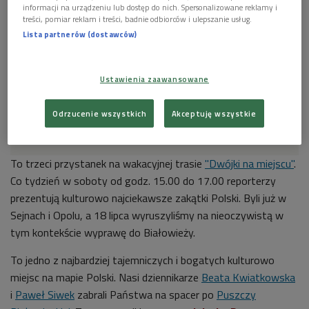
informacji na urządzeniu lub dostęp do nich. Spersonalizowane reklamy i
treści, pomiar reklam i treści, badnie odbiorców i ulepszanie usług.
Lista partnerów (dostawców)
Ustawienia zaawansowane
Odrzucenie wszystkich
Akceptuję wszystkie
Pogranicze sztuk i kultur. Dwójka odwiedza Sejny
To trzeci przystanek na wakacyjnej trasie
"Dwójki na miejscu"
.
Co tydzień w soboty od godz. 15.00 do 17.00 reporterzy
prezentują kulturowo najciekawsze zakątki Polski. Byli już w
Sejnach i Opolu, a 18 lipca wyruszyliśmy na nieoczywistą w
tym kontekście wyprawę do Białowieży.
To jedno z najbardziej tajemniczych i bogatych kulturowo
miejsc na mapie Polski. Nasi dziennikarze
Beata Kwiatkowska
i
Paweł Siwek
zabrali Państwa na spacer po
Puszczy