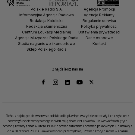
Polskie Radio S.A.
Agencja Promocji
Informacyjna Agencja Radiowa
Agencja Reklamy
Redakcja Katolicka
Regulamin serwisu
Redakcja Ekumeniczna
Polityka prywatności
Centrum Edukacji Medialnej
Ustawienia prywatności
Agencja Muzyczna Polskiego Radia
Dane osobowe
Studia nagraniowe i koncertowe
Kontakt
Sklep Polskiego Radia
Znajdziesz nas na
Treści, znajdujące się w serwisie polskieradio.pl, w tym wszystkie materiały i ich części oraz
poszczególne elementy samego serwisu mają charakter utworów lub wytworów objętych
ochroną Ustawy z dnia 4 lutego 1994 r. o prawie autorskim i prawach pokrewnych lub Ustawy z
dnia 30 czerwca 2000 r. Prawo własności przemysłowej. Prawa o których mowa w zdaniu