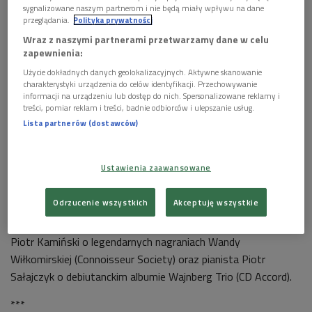
sygnalizowane naszym partnerom i nie będą miały wpływu na dane
przeglądania.
Polityka prywatności
Wraz z naszymi partnerami przetwarzamy dane w celu
zapewnienia:
Użycie dokładnych danych geolokalizacyjnych. Aktywne skanowanie
charakterystyki urządzenia do celów identyfikacji. Przechowywanie
informacji na urządzeniu lub dostęp do nich. Spersonalizowane reklamy i
treści, pomiar reklam i treści, badnie odbiorców i ulepszanie usług.
Lista partnerów (dostawców)
Verdi: Macbeth. Europa Galante, Fabio Biondi. Okładka płyty
Foto: mat.
Ustawienia zaawansowane
prom.
Odrzucenie wszystkich
Akceptuję wszystkie
W audycji także: Aleksander Laskowski o nowej interpretacji
"Stabat Mater" Rossiniego (Howard Arman, Sony Classical),
Piotr Kamiński o legendarnych nagraniach Wandy
Wiłkomirskiej (Connoisseur Society) oraz pianista Piotr
Sałajczyk o debiutanckim albumie Wajnberg Trio (CD Accord).
***