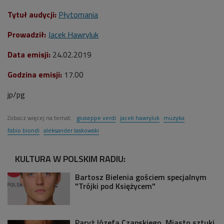
Tytuł audycji:
Płytomania
P
rowadził:
Jacek Hawryluk
Data emisji:
24
.02.2019
Godzina emisji:
17.00
jp/pg
Zobacz więcej na temat:
giuseppe verdi
jacek hawryluk
muzyka
fabio biondi
aleksander laskowski
KULTURA W POLSKIM RADIU:
Bartosz Bielenia gościem specjalnym
"Trójki pod Księżycem"
Paryż Józefa Czapskiego. Miasto sztuki,