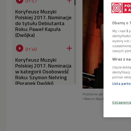


01'57
Koryfeusz Muzyki
Polskiej 2017. Nominacje
do tytułu Debiutanta
Dbamy o 
Roku: Paweł Kapuła
My i nasi
5
p
(Dwójka)
identyfikat
wybory lub z
uzasadnione


01'40
naszym part
Wraz z na
Koryfeusz Muzyki
Polskiej 2017. Nominacja
Użycie dokła
w kategorii Osobowość
identyfikacj
Roku: Szymon Nehring
pomiar rekla
(Poranek Dwójki)
Lista part
Podobnie jak w ubiegłym roku,


01'30
i Marcin Majchrowski
Foto: G
Ustawieni
Koryfeusz Muzyki
Polskiej 2017. Nominacja
w kategorii Muzyczne
Wydarzenie Roku: 7.