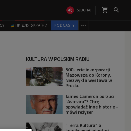
shopping_cart


SŁUCHAJ

ICY
ПР ДЛЯ УКРАЇНИ
PODCASTY
KULTURA W POLSKIM RADIU:
500-lecie inkorporacji
Mazowsza do Korony.
Niezwykła wystawa w
Płocku
James Cameron porzuci
"Avatara"? Chcę
opowiadać inne historie -
mówi reżyser
"Terra Kultura" o
komiksowej adaptacji