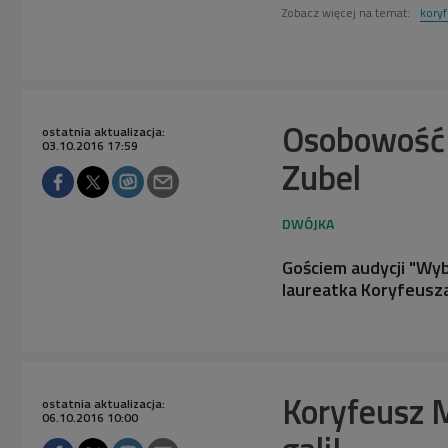
Zobacz więcej na temat:
koryf


01'55
Koryfeusz Muzyki
Polskiej 2017. Nominacja
do tytułu Debiutanta
Roku: Marianna
Osobowość r
ostatnia aktualizacja:
Bednarska (Dwójka)
03.10.2016 17:59
Zubel
Gościem audycji "Wy
laureatka Koryfeusza
Koryfeusz M
ostatnia aktualizacja:
06.10.2016 10:00