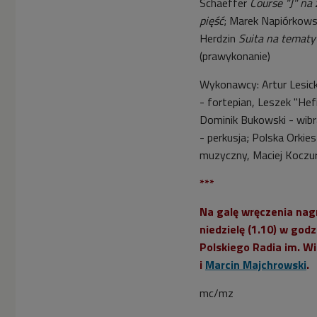
Schaeffer
Course "J" na
Roku: Artur Zagajewski
pięść
; Marek Napiórkow
(Wybieram Dwójkę)
Herdzin
Suita na tematy


(prawykonanie)
01'46
Koryfeusz Muzyki
Wykonawcy: Artur Lesicki
Polskiej 2017. Nominacja
- fortepian, Leszek "Hef
w kategorii Osobowość
Dominik Bukowski - wibr
Roku: Joanna Freszel
- perkusja; Polska Orkie
(Dwójka)
muzyczny, Maciej Koczur


02'19
***
Koryfeusz Muzyki
Na galę wręczenia nag
Polskiej 2017. Nominacja
w kategorii Muzyczne
niedzielę (1.10) w god
Wydarzenie Roku:
Polskiego Radia im. 
Wydanie dwupłytowego
i
Marcin Majchrowski
.
albumu "Quo vadis"
Feliksa Nowowiejskiego
mc/mz
(Dwójka)