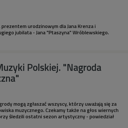
a prezentem urodzinowym dla Jana Krenza i
ugiego jubilata - Jana "Ptaszyna" Wróblewskiego.
uzyki Polskiej. "Nagroda
czna"
grody mogą zgłaszać wszyscy, którzy uważają się za
dowiska muzycznego. Czekamy także na głos wiernych
rzy śledzili ostatni sezon artystyczny - powiedział