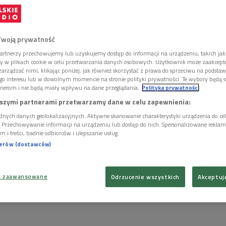
Twoją prywatność
artnerzy przechowujemy lub uzyskujemy dostęp do informacji na urządzeniu, takich jak
ory w plikach cookie w celu przetwarzania danych osobowych. Użytkownik może zaakcep
arządzać nimi, klikając poniżej, jak również skorzystać z prawa do sprzeciwu na podsta
go interesu lub w dowolnym momencie na stronie polityki prywatności. Te wybory będą 
nerom i nie będą miały wpływu na dane przeglądania.
Polityka prywatności
szymi partnerami przetwarzamy dane w celu zapewnienia:
dnych danych geolokalizacyjnych. Aktywne skanowanie charakterystyki urządzenia do ce
i. Przechowywanie informacji na urządzeniu lub dostęp do nich. Spersonalizowane reklamy 
m i treści, badnie odbiorców i ulepszanie usług.
nerów (dostawców)
 galę wręczenia nagród Koryfeusz Muzyki Polskiej poprowadzą Agata Kwiecińska
rzegorz Śledź/PR2
a zaawansowane
Odrzucenie wszystkich
Akceptuj