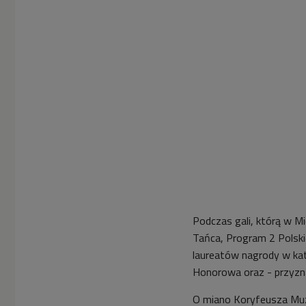
Festiwal Prawykonań
Polska Muzyka
Najnowsza (Wybieram
Dwójkę)


02'16
Koryfeusz Muzyki
Polskiej 2017. Nominacja
w kategorii Wydarzenie
Roku: przyznanie
statuetki Grammy za
płytę "Penderecki
Conducts Penderecki"
(Wybieram Dwójkę)
Podczas gali, którą w M


01'44
Tańca, Program 2 Polski
Koryfeusz Muzyki
laureatów nagrody w ka
Polskiej 2017. Nominacja
Honorowa oraz - przyzna
w kategorii Muzyczne
Wydarzenie Roku:
O miano Koryfeusza Muz