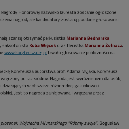
r Nagrody Honorowej nazwisko laureata zostanie ogłoszone
ęczenia nagród, ale kandydatury zostaną poddane głosowaniu
mają szansę otrzymać perkusistka
Marianna Bednarska
,
, saksofonista
Kuba Więcek
oraz flecistka
Marianna Żołnacz
.
nie
www.koryfeusz.org.pl
trwało głosowanie publiczności na
tuetkę Koryfeusza autorstwa prof. Adama Myjaka. Koryfeusz
e wręczony po raz siódmy. Nagroda jest wyróżnieniem dla osób,
ji działających w obszarze różnorodnej gatunkowo i
olskiej. Jest to nagroda zainicjowana i wręczana przez
 piosenek Wojciecha Młynarskiego "Róbmy swoje
"
;
Bogusław