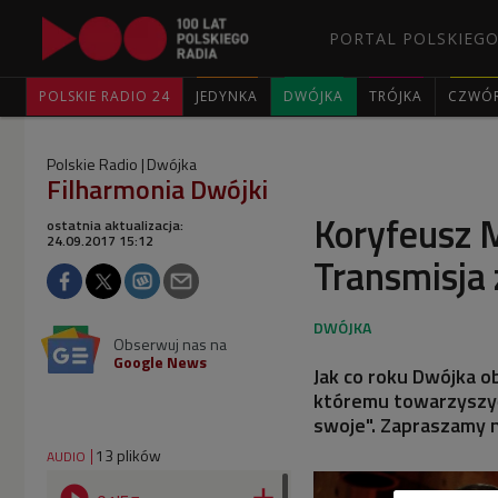
PORTAL POLSKIEGO
POLSKIE RADIO 24
JEDYNKA
DWÓJKA
TRÓJKA
CZWÓ
Polskie Radio
Dwójka
Filharmonia Dwójki
Koryfeusz M
ostatnia aktualizacja:
24.09.2017 15:12
Transmisja z
Obserwuj nas na
Google News
Jak co roku Dwójka 
któremu towarzyszy
swoje". Zapraszamy n
13 plików
AUDIO