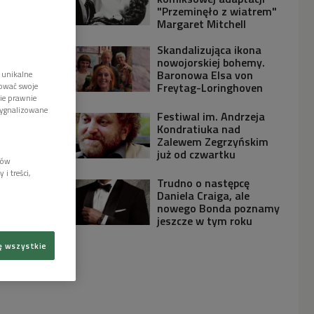
"Przeminęło z wiatrem"
Margaret Mitchell
Skandalizująca ikona
nowojorskiej bohemy.
Baronowa Elsa von
 unikalne
Freytag-Loringhoven
tować swoje
wie prawnie
sygnalizowane
Festiwal im. Andrzeja
Kondratiuka nad
Zalewem Zegrzyńskim
już od czwartku
lów
i treści,
Trudno o następcę
Daniela Craiga, ale
nowego Bonda poznamy
jeszcze w tym roku
ę wszystkie