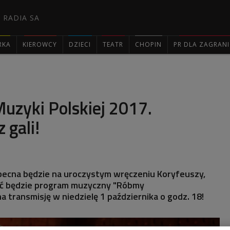
 RADIA SA
RKA
KIEROWCY
DZIECI
TEATR
CHOPIN
PR DLA ZAGRAN

uzyki Polskiej 2017.
 gali!
obecna będzie na uroczystym wręczeniu Koryfeuszy,
ć będzie program muzyczny "Róbmy
a transmisję w niedzielę 1 października o godz. 18!