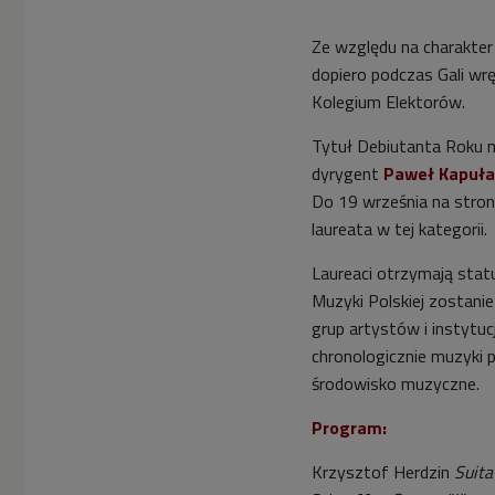


02'31
Ze względu na charakte
Koryfeusz Muzyki
dopiero podczas Gali wr
Polskiej 2017. Nominacja
w kategorii Debiutant
Kolegium Elektorów.
Roku: Marianna Żołnacz
(Wybieram Dwójkę)
Tytuł Debiutanta Roku 
dyrygent
Paweł Kapuła


02'25
Do 19 września na stro
laureata w tej kategorii.
Koryfeusz Muzyki
Polskiej 2017. Nominacja
Laureaci otrzymają sta
w kategorii Osobowość
Muzyki Polskiej zostani
Roku: Nikola
Kołodziejczyk (Poranek
grup artystów i instytuc
Dwójki)
chronologicznie muzyki p
środowisko muzyczne.


02'16
Program:
Koryfeusz Muzyki
Polskiej 2017. Nominacja
Krzysztof Herdzin
Suita
w kategorii Osobowość