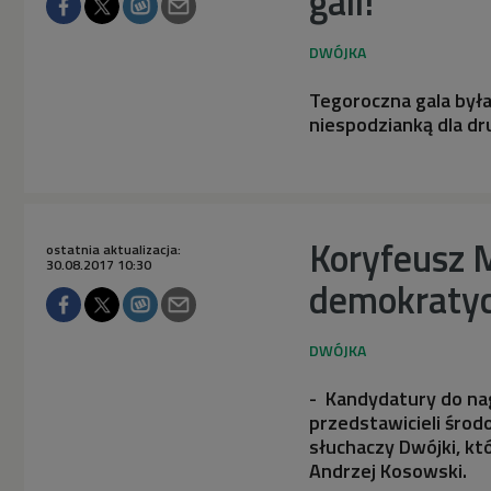
gali!
Tegoroczna gala był
niespodzianką dla dr
Koryfeusz M
ostatnia aktualizacja:
30.08.2017 10:30
demokraty
- Kandydatury do na
przedstawicieli śro
słuchaczy Dwójki, któ
Andrzej Kosowski.