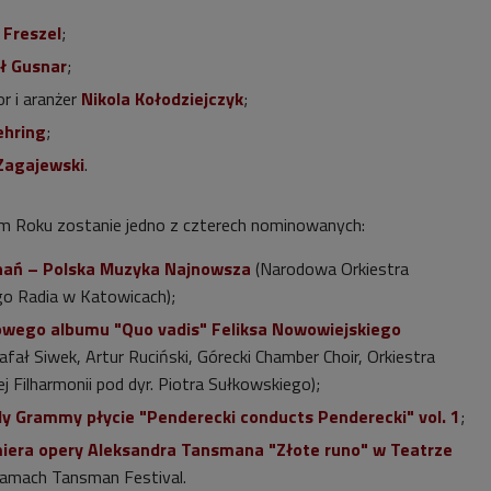
 Freszel
;
ł Gusnar
;
r i aranżer
Nikola Kołodziejczyk
;
hring
;
Zagajewski
.
 Roku zostanie jedno z czterech nominowanych:
nań – Polska Muzyka Najnowsza
(Narodowa Orkiestra
o Radia w Katowicach);
wego albumu "Quo vadis" Feliksa Nowowiejskiego
afał Siwek, Artur Ruciński, Górecki Chamber Choir, Orkiestra
Filharmonii pod dyr. Piotra Sułkowskiego);
y Grammy płycie "Penderecki conducts Penderecki" vol. 1
;
iera opery Aleksandra Tansmana "Złote runo" w Teatrze
ramach Tansman Festival.