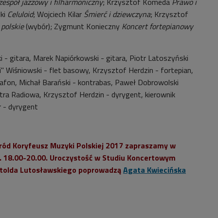
 zespół jazzowy i filharmoniczny
; Krzysztof Komeda
Prawo i
ski
Celuloid
; Wojciech Kilar
Śmierć i dziewczyna
; Krzysztof
 polskie
(wybór); Zygmunt Konieczny
Koncert fortepianowy
 - gitara, Marek Napiórkowski - gitara, Piotr Latoszyński
i
"
Wiśniowski - flet basowy, Krzysztof Herdzin - fortepian,
afon, Michał Barański - kontrabas, Paweł Dobrowolski
stra Radiowa, Krzysztof Herdzin - dyrygent, kierownik
 - dyrygent
ród Koryfeusz Muzyki Polskiej 2017 zapraszamy w
z. 18.00-20.00. Uroczystość w Studiu Koncertowym
Witolda Lutosławskiego poprowadzą
Agata Kwiecińska