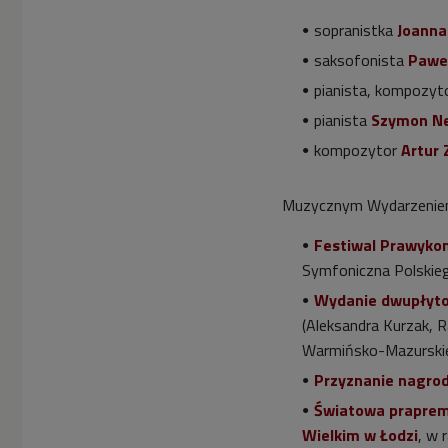
światowa prapremiera
opery Aleksandra
sopranistka
Joanna
Tansmana "Złote runo"
saksofonista
Pawe
w Teatrze Wielkim w
Łodzi (Wybieram Dwójkę)
pianista, kompozyto
pianista
Szymon Ne


01'40
kompozytor
Artur 
Koryfeusz Muzyki
Polskiej 2017. Nominacja
Muzycznym Wydarzeniem
w kategorii Debiutant
Roku: Kuba Więcek
Festiwal Prawyko
(Poranek Dwójki)
Symfoniczna Polskieg


02'08
Wydanie dwupłyto
(Aleksandra Kurzak, R
Koryfeusz Muzyki
Warmińsko-Mazurskiej 
Polskiej 2017. Nominacja
w kategorii Osobowość
Przyznanie nagrod
Roku: Paweł Gusnar
Światowa praprem
(Poranek Dwójki)
Wielkim w Łodzi
, w 