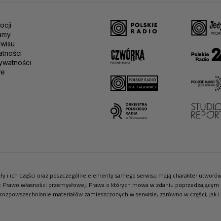
ocji
amy
rwisu
atności
ywatności
we
riały i ich części oraz poszczególne elementy samego serwisu mają charakter utwor
r. Prawo własności przemysłowej. Prawa o których mowa w zdaniu poprzedzającym pr
 rozpowszechnianie materiałów zamieszczonych w serwisie, zarówno w części, jak i