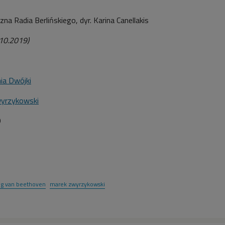
na Radia Berlińskiego, dyr. Karina Canellakis
.10.2019)
ia Dwójki
yrzykowski
9
ig van beethoven
marek zwyrzykowski