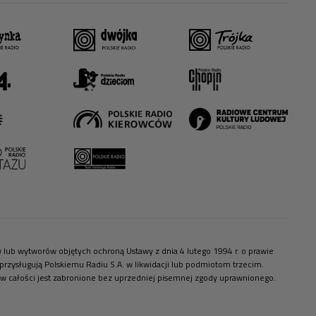
ów lub wytworów objętych ochroną Ustawy z dnia 4 lutego 1994 r. o prawie
zysługują Polskiemu Radiu S.A. w likwidacji lub podmiotom trzecim.
 w całości jest zabronione bez uprzedniej pisemnej zgody uprawnionego.