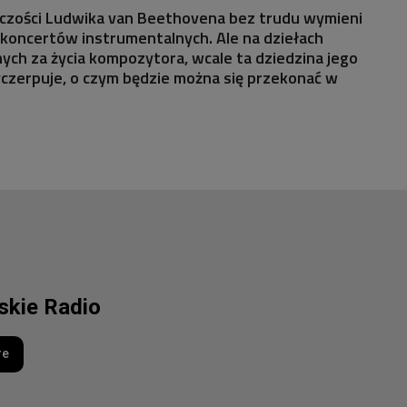
órczości Ludwika van Beethovena bez trudu wymieni
y koncertów instrumentalnych. Ale na dziełach
ch za życia kompozytora, wcale ta dziedzina jego
yczerpuje, o czym będzie można się przekonać w
lskie Radio
re