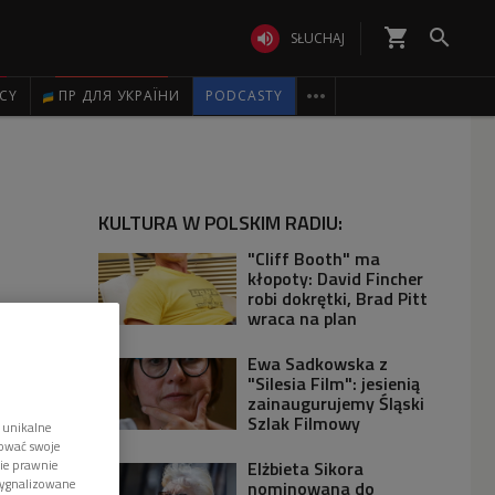
shopping_cart


SŁUCHAJ

ICY
ПР ДЛЯ УКРАЇНИ
PODCASTY
KULTURA W POLSKIM RADIU:
"Cliff Booth" ma
kłopoty: David Fincher
robi dokrętki, Brad Pitt
wraca na plan
Ewa Sadkowska z
"Silesia Film": jesienią
zainaugurujemy Śląski
Szlak Filmowy
 unikalne
tować swoje
wie prawnie
Elżbieta Sikora
sygnalizowane
nominowana do