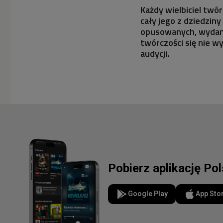
Każdy wielbiciel tw
cały jego z dziedzin
opusowanych, wydany
twórczości się nie w
audycji.
Pobierz aplikację Po
Google Play
App Sto