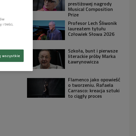
prestiżowej nagrody
Musical Composition
Prize
lów
Profesor Lech Śliwonik
i treści,
laureatem tytułu
Człowiek Słowa 2026
Szkoła, bunt i pierwsze
literackie próby Marka
ę wszystkie
Ławrynowicza
Flamenco jako opowieść
o tworzeniu. Rafaela
Carrasco: kreacja sztuki
to ciągły proces