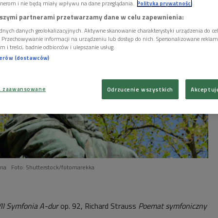
nerom i nie będą miały wpływu na dane przeglądania.
Polityka prywatności
szymi partnerami przetwarzamy dane w celu zapewnienia:
dnych danych geolokalizacyjnych. Aktywne skanowanie charakterystyki urządzenia do ce
i. Przechowywanie informacji na urządzeniu lub dostęp do nich. Spersonalizowane reklamy 
m i treści, badnie odbiorców i ulepszanie usług.
nerów (dostawców)
a zaawansowane
Odrzucenie wszystkich
Akceptuj
ena
Foto: Shutterstock/fotomarekka
II Symfonia A-dur
op. 92, Richard Strauss
Poemat symfoniczny