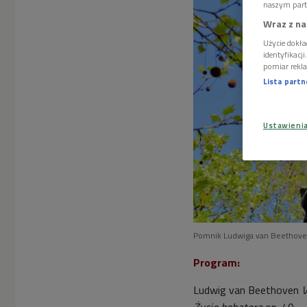
naszym part
Wraz z na
Użycie dokła
identyfikacj
pomiar rekla
Lista part
Ustawieni
Pomnik Ludwiga van Beethov
Program:
Ludwig van Beethoven
V
Życie bohatera
op. 40