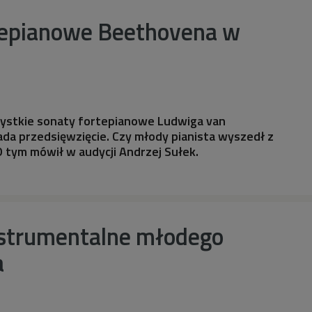
tepianowe Beethovena w
szystkie sonaty fortepianowe Ludwiga van
ada przedsięwzięcie. Czy młody pianista wyszedł z
 tym mówił w audycji Andrzej Sułek.
nstrumentalne młodego
a