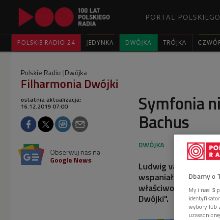
PORTAL POLSKIEGO
POLSKIE RADIO 24
JEDYNKA
DWÓJKA
TRÓJKA
CZWÓ
Polskie Radio
Dwójka
Filharmonia Dwójki
Symfonia n
ostatnia aktualizacja:
16.12.2019 07:00
Bachus
Obserwuj nas na
Google News
Ludwig van Beethove
wspaniałego wina, kt
Dbamy o 
właściwościach tego 
My i nasi
5
p
Dwójki".
identyfikat
wybory lub z
uzasadnione