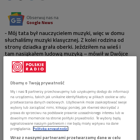
Obserwuj nas na
Google News
- Mój tata był nauczycielem muzyki, więc w domu
słuchaliśmy muzyki klasycznej. Z kolei rodzina od
strony dziadka grała oberki. Jeździłem na wieś i
tam nasiąkałem ludową muzyką – mówił w Dwójce
znakomity pianista.
1 plik
AUDIO
Dbamy o Twoją prywatność


56'41
My i nasi
5
partnerzy przechowujemy lub uzyskujemy dostęp do informacji
na urządzeniu, takich jak unikalne identyfikatory w plikach cookie w celu
Artur Dutkiewicz o mazurkach, Niemenie i podróży
przetwarzania danych osobowych. Użytkownik może zaakceptować swoje
w głąb siebie (Rozmowy improwizowane/Dwójka)
wybory lub zarządzać nimi, klikając poniżej, jak również skorzystać z
prawa do sprzeciwu na podstawie prawnie uzasadnionego interesu lub w
dowolnym momencie na stronie polityki prywatności. Te wybory będą
sygnalizowane naszym partnerom i nie będą miały wpływu na dane
przeglądania.
Polityka prywatności
Wraz z naszymi partnerami przetwarzamy dane w celu