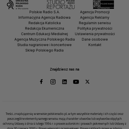
Polskie Radio S.A.
Agencja Promocji
Informacyjna Agencja Radiowa
Agencja Reklamy
Redakcja Katolicka
Regulamin serwisu
Redakcja Ekumeniczna
Polityka prywatności
Centrum Edukacji Medialnej
Ustawienia prywatności
Agencja Muzyczna Polskiego Radia
Dane osobowe
Studia nagraniowe i koncertowe
Kontakt
Sklep Polskiego Radia
Znajdziesz nas na
Treści, znajdujące się w serwisie polskieradio.pl, w tym wszystkie materiały i ich części oraz
poszczególne elementy samego serwisu mają charakter utworów lub wytworów objętych
ochroną Ustawy z dnia 4 lutego 1994 r. o prawie autorskim i prawach pokrewnych lub Ustawy z
dnia 30 czerwca 2000 r. Prawo własności przemysłowej. Prawa o których mowa w zdaniu