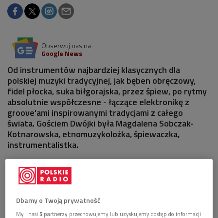
Obserwuj nas na
Google News
Od instrumentów najbardziej klasycznych dla
polskiej muzyki tradycyjnej, jak bęben obręczowy,
fidel płocka, suka biłgorajska, przez śpiew, po rytmy
absolutnie współczesne - łączące elektronikę z
groove'ami inspirowanymi tradycjami z całego
świata. Gościem Dwójki była Magdalena Sobczak-
Kotnarowska, etnomuzykolożka, śpiewaczka,
instrumentalistka.
Dbamy o Twoją prywatność
My i nasi
5
partnerzy przechowujemy lub uzyskujemy dostęp do informacji