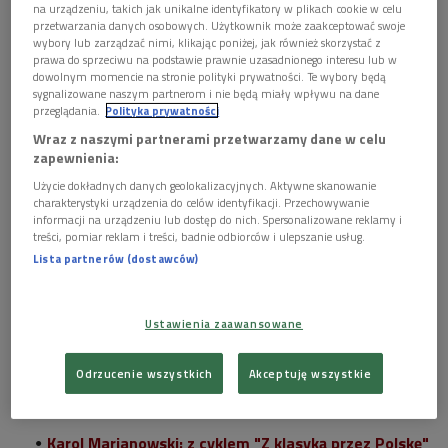
na urządzeniu, takich jak unikalne identyfikatory w plikach cookie w celu
przetwarzania danych osobowych. Użytkownik może zaakceptować swoje
wybory lub zarządzać nimi, klikając poniżej, jak również skorzystać z
prawa do sprzeciwu na podstawie prawnie uzasadnionego interesu lub w
dowolnym momencie na stronie polityki prywatności. Te wybory będą
sygnalizowane naszym partnerom i nie będą miały wpływu na dane
przeglądania.
Polityka prywatności
Wraz z naszymi partnerami przetwarzamy dane w celu
zapewnienia:
Użycie dokładnych danych geolokalizacyjnych. Aktywne skanowanie
Magdalena Sobczak-Kotnarowska, etnomuzykolożka,
charakterystyki urządzenia do celów identyfikacji. Przechowywanie
śpiewaczka, instrumentalistka.
W audycji Cafe "Muza"
informacji na urządzeniu lub dostęp do nich. Spersonalizowane reklamy i
treści, pomiar reklam i treści, badnie odbiorców i ulepszanie usług.
mówiła, że nieczęsto myśli o sobie jako o artyście. -
Mam
Lista partnerów (dostawców)
myśl, że artystami jesteśmy tylko czasami, a częściej
rzemieślnikami. W gruncie rzeczy ja myślę tak właśnie o
sobie,
że częściej jestem rzemieślnikiem, a czasem bywam
Ustawienia zaawansowane
artystą - mówiła w Dwójce.
Odrzucenie wszystkich
Akceptuję wszystkie
Czytaj także:
Karol Marianowski: z cyklem "Z klasyką przez Polskę"