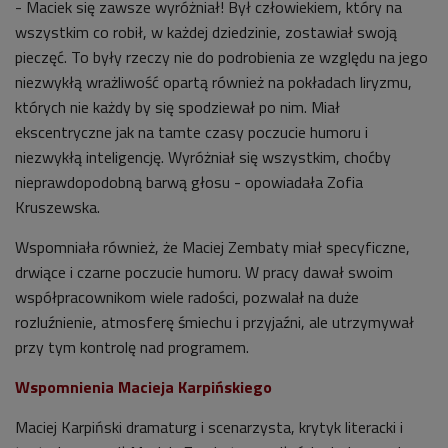
- Maciek się zawsze wyróżniał! Był człowiekiem, który na
wszystkim co robił, w każdej dziedzinie, zostawiał swoją
pieczęć. To były rzeczy nie do podrobienia ze względu na jego
niezwykłą wrażliwość opartą również na pokładach liryzmu,
których nie każdy by się spodziewał po nim. Miał
ekscentryczne jak na tamte czasy poczucie humoru i
niezwykłą inteligencję. Wyróżniał się wszystkim, choćby
nieprawdopodobną barwą głosu - opowiadała Zofia
Kruszewska.
Wspomniała również, że Maciej Zembaty miał specyficzne,
drwiące i czarne poczucie humoru. W pracy dawał swoim
współpracownikom wiele radości, pozwalał na duże
rozluźnienie, atmosferę śmiechu i przyjaźni, ale utrzymywał
przy tym kontrolę nad programem.
Wspomnienia Macieja Karpińskiego
Maciej Karpiński dramaturg i scenarzysta, krytyk literacki i