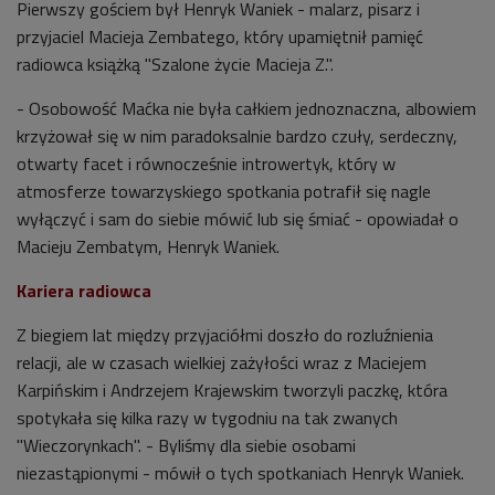
Pierwszy gościem był Henryk Waniek - malarz, pisarz i
przyjaciel Macieja Zembatego, który upamiętnił pamięć
radiowca książką "Szalone życie Macieja Z.".
- Osobowość Maćka nie była całkiem jednoznaczna, albowiem
krzyżował się w nim paradoksalnie bardzo czuły, serdeczny,
otwarty facet i równocześnie introwertyk, który w
atmosferze towarzyskiego spotkania potrafił się nagle
wyłączyć i sam do siebie mówić lub się śmiać - opowiadał o
Macieju Zembatym, Henryk Waniek.
Kariera radiowca
Z biegiem lat między przyjaciółmi doszło do rozluźnienia
relacji, ale w czasach wielkiej zażyłości wraz z Maciejem
Karpińskim i Andrzejem Krajewskim tworzyli paczkę, która
spotykała się kilka razy w tygodniu na tak zwanych
"Wieczorynkach". - Byliśmy dla siebie osobami
niezastąpionymi - mówił o tych spotkaniach Henryk Waniek.