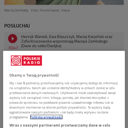
Maciej Zembaty
Foto: Forum/oprac. Kraus
POSŁUCHAJ
Henryk Waniek, Ewa Błaszczyk, Maciej Karpiński oraz
Zofia Kruszewska wspominają Macieja Zembatego
(Dwie do setki/Dwójka)
70:47
Dbamy o Twoją prywatność
My i nasi
5
partnerzy przechowujemy lub uzyskujemy dostęp do informacji
na urządzeniu, takich jak unikalne identyfikatory w plikach cookie w celu
przetwarzania danych osobowych. Użytkownik może zaakceptować swoje
wybory lub zarządzać nimi, klikając poniżej, jak również skorzystać z
prawa do sprzeciwu na podstawie prawnie uzasadnionego interesu lub w
dowolnym momencie na stronie polityki prywatności. Te wybory będą
sygnalizowane naszym partnerom i nie będą miały wpływu na dane
przeglądania.
Polityka prywatności
Wraz z naszymi partnerami przetwarzamy dane w celu