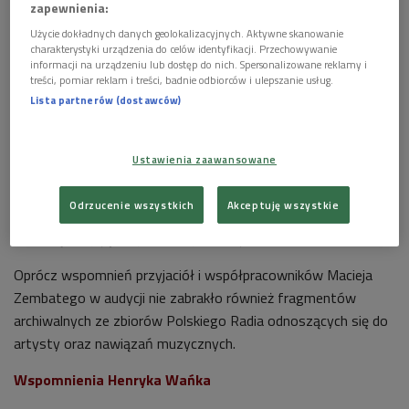
zapewnienia:
Użycie dokładnych danych geolokalizacyjnych. Aktywne skanowanie
charakterystyki urządzenia do celów identyfikacji. Przechowywanie
informacji na urządzeniu lub dostęp do nich. Spersonalizowane reklamy i
treści, pomiar reklam i treści, badnie odbiorców i ulepszanie usług.
Lista partnerów (dostawców)
Starsi Panowie. Łączyła ich wspólnota poczucia humoru
Ustawienia zaawansowane
Na antenie Polskiego Radia Maciej Zembaty zapisał się jako
autor "Zgryzu", występował również w "Ilustrowanym
Odrzucenie wszystkich
Akceptuję wszystkie
Tygodniku Rozrywkowym", był także jednym z prowadzących
kultową audycję "Zapraszamy do Trójki".
Oprócz wspomnień przyjaciół i współpracowników Macieja
Zembatego w audycji nie zabrakło również fragmentów
archiwalnych ze zbiorów Polskiego Radia odnoszących się do
artysty oraz nawiązań muzycznych.
Wspomnienia Henryka Wańka