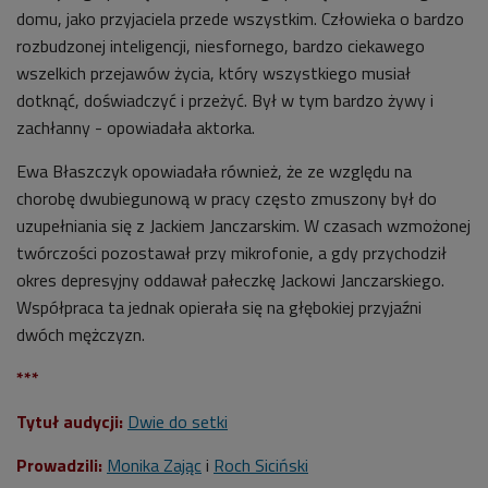
domu, jako przyjaciela przede wszystkim. Człowieka o bardzo
rozbudzonej inteligencji, niesfornego, bardzo ciekawego
wszelkich przejawów życia, który wszystkiego musiał
dotknąć, doświadczyć i przeżyć. Był w tym bardzo żywy i
zachłanny - opowiadała aktorka.
Ewa Błaszczyk opowiadała również, że ze względu na
chorobę dwubiegunową w pracy często zmuszony był do
uzupełniania się z Jackiem Janczarskim. W czasach wzmożonej
twórczości pozostawał przy mikrofonie, a gdy przychodził
okres depresyjny oddawał pałeczkę Jackowi Janczarskiego.
Współpraca ta jednak opierała się na głębokiej przyjaźni
dwóch mężczyzn.
***
Tytuł audycji:
Dwie do setki
Prowadzili:
Monika Zając
i
Roch Siciński