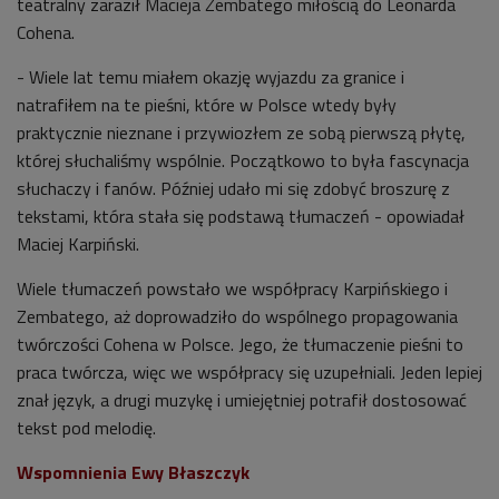
teatralny zaraził Macieja Zembatego miłością do Leonarda
Cohena.
- Wiele lat temu miałem okazję wyjazdu za granice i
natrafiłem na te pieśni, które w Polsce wtedy były
praktycznie nieznane i przywiozłem ze sobą pierwszą płytę,
której słuchaliśmy wspólnie. Początkowo to była fascynacja
słuchaczy i fanów. Później udało mi się zdobyć broszurę z
tekstami, która stała się podstawą tłumaczeń - opowiadał
Maciej Karpiński.
Wiele tłumaczeń powstało we współpracy Karpińskiego i
Zembatego, aż doprowadziło do wspólnego propagowania
twórczości Cohena w Polsce. Jego, że tłumaczenie pieśni to
praca twórcza, więc we współpracy się uzupełniali. Jeden lepiej
znał język, a drugi muzykę i umiejętniej potrafił dostosować
tekst pod melodię.
Wspomnienia
Ewy Błaszczyk