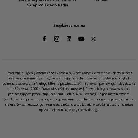
Sklep Polskiego Radia
Znajdziesz nas na
Treści, znajdujące się w serwisie polskieradio.pl, w tym wszystkie materiały i ich części oraz
poszczególne elementy samego serwisu mają charakter utworów lub wytworów objętych
ochroną Ustawy z dnia 4 lutego 1994 r. o prawie autorskim i prawach pokrewnych lub Ustawy z
dnia 30 czerwca 2000 r. Prawo własności przemysłowej. Prawa o których mowa w zdaniu
poprzedzającym przysługują Polskiemu Radiu S.A. w likwidacji lub podmiotom trzecim.
Jakiekolwiek kopiowanie, zapisywanie, powielanie, reprodukowanie oraz rozpowszechnianie
materiałów zamieszczonych w serwisie, zarówno w części, jak i w całości jest zabronione bez
uprzedniej pisemnej zgody uprawnionego.