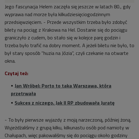
Jego fascynacja Helem zaczęła się jeszcze w latach 80., gdy
wyprawa nad morze była kilkudziesięciogodzinnym
przedsięwzięciem. - Przede wszystkim trzeba było zdobyć
bilety na pociąg z Krakowa na Hel. Dostanie się do pociągu
graniczyło z cudem, bo stało się w kolejce parę godzin i
trzeba było trafić na dobry moment. A jeżeli biletu nie było, to
był stary sposób "huzia na Józia", czyli czekanie na otwarte
okna.
Czytaj też:
Jan Wróbel: Porto to taka Warszawa, która
przetrwała
Sukces z niczego. Jak II RP zbudowała Juratę
- To były pierwsze wyjazdy z moją narzeczoną, później żoną.
Wyjeżdżaliśmy z grupą kilku, kilkunastu osób pod namioty w
Chałupach, więc pakowaliśmy się do pociągu około godziny