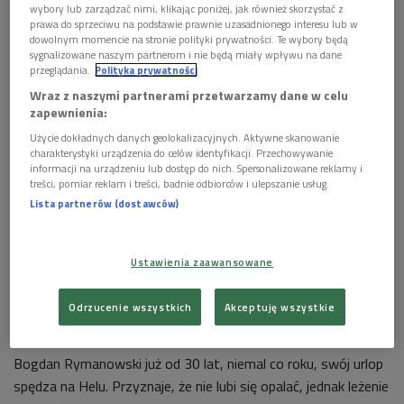
wybory lub zarządzać nimi, klikając poniżej, jak również skorzystać z
prawa do sprzeciwu na podstawie prawnie uzasadnionego interesu lub w
dowolnym momencie na stronie polityki prywatności. Te wybory będą
sygnalizowane naszym partnerom i nie będą miały wpływu na dane
przeglądania.
Polityka prywatności
Wraz z naszymi partnerami przetwarzamy dane w celu
zapewnienia:
Użycie dokładnych danych geolokalizacyjnych. Aktywne skanowanie
YouTube Dwójka - Program 2 Polskiego Radia
charakterystyki urządzenia do celów identyfikacji. Przechowywanie
informacji na urządzeniu lub dostęp do nich. Spersonalizowane reklamy i
treści, pomiar reklam i treści, badnie odbiorców i ulepszanie usług.
POSŁUCHAJ
Lista partnerów (dostawców)
Bogdan Rymanowski i sentymentalna podróż na Hel
(Mazurek na wynos/Dwójka)
58:47
Ustawienia zaawansowane
Odrzucenie wszystkich
Akceptuję wszystkie
Bogdan Rymanowski już od 30 lat, niemal co roku, swój urlop
spędza na Helu. Przyznaje, że nie lubi się opalać, jednak leżenie