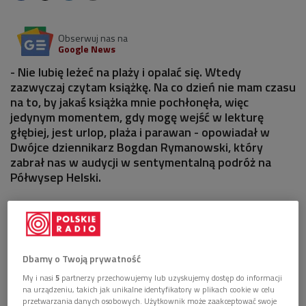
Obserwuj nas na
Google News
- Nie lubię leżeć na plaży i opalać się. Wtedy
zazwyczaj czytam książkę. Na co dzień nie mam czasu
na to, by jakaś książka mnie pochłonęła, więc
jedynym momentem, gdy mogę wejść w lekturę
głębiej, jest urlop, plaża i parawan - opowiadał w
Dwójce dziennikarz Bogdan Rymanowski, który
zabrał nas w audycji w sentymentalną podróż na
Półwysep Helski.
Dbamy o Twoją prywatność
My i nasi
5
partnerzy przechowujemy lub uzyskujemy dostęp do informacji
na urządzeniu, takich jak unikalne identyfikatory w plikach cookie w celu
przetwarzania danych osobowych. Użytkownik może zaakceptować swoje