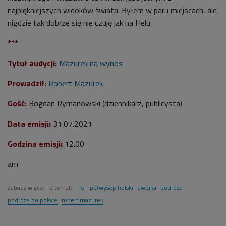
najpiękniejszych widoków świata. Byłem w paru miejscach, ale
nigdzie tak dobrze się nie czuję jak na Helu.
***
Tytuł audycji:
Mazurek na wynos
Prowadził:
Robert Mazurek
Gość:
Bogdan Rymanowski (dziennikarz, publicysta)
Data emisji:
31.07.2021
Godzina emisji:
12.00
am
Zobacz więcej na temat:
hel
półwysep helski
dwójka
podróże
podróże po polsce
robert mazurek