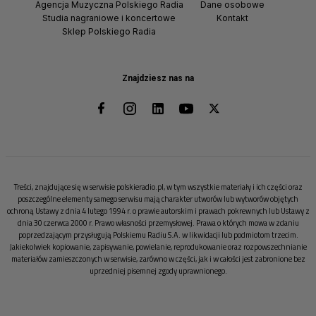
Agencja Muzyczna Polskiego Radia
Dane osobowe
Studia nagraniowe i koncertowe
Kontakt
Sklep Polskiego Radia
Znajdziesz nas na
Treści, znajdujące się w serwisie polskieradio.pl, w tym wszystkie materiały i ich części oraz
poszczególne elementy samego serwisu mają charakter utworów lub wytworów objętych
ochroną Ustawy z dnia 4 lutego 1994 r. o prawie autorskim i prawach pokrewnych lub Ustawy z
dnia 30 czerwca 2000 r. Prawo własności przemysłowej. Prawa o których mowa w zdaniu
poprzedzającym przysługują Polskiemu Radiu S.A. w likwidacji lub podmiotom trzecim.
Jakiekolwiek kopiowanie, zapisywanie, powielanie, reprodukowanie oraz rozpowszechnianie
materiałów zamieszczonych w serwisie, zarówno w części, jak i w całości jest zabronione bez
uprzedniej pisemnej zgody uprawnionego.