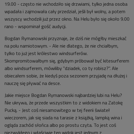
19.00 - często nie wchodziło się drzwiami, tylko jedna osoba
wpadała i zajmowała cały przedział, jeśli był wolny, a potem
wszyscy wchodzili już przez okno. Na Helu było się około 9.00
rano - wspominał gość audycji.
Bogdan Rymanowski przyznaje, że dziś nie mógłby mieszkać
na polu namiotowym. - Ale nie dlatego, że nie chciałbym,
tylko to już jest królestwo windsurferów.
Skompromitowałbym się, gdybym próbował być kitesurferem
albo windsurferem, mówiliby "dziadek, co ty robisz?". Ale
obiecałem sobie, że kiedyś poza sezonem przyjadę na dłużej i
nauczę się pływać na desce.
Jakie miejsce Bogdan Rymanowski najbardziej lubi na Helu?
Nie ukrywa, że przede wszystkim to z widokiem na Zatokę
Pucką. - Jest coś niesamowitego w tej feerii świateł
wieczorem, jak się siada na tarasie z książką, lampką wina i
ogląda zachód słońca albo po prostu czyta. To jest coś
niezwykłego i właściwie ten widok jest jednym z