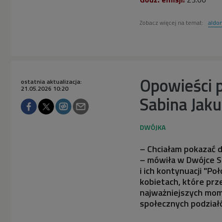
Zobacz więcej na temat:
aldo
Opowieści 
ostatnia aktualizacja:
21.05.2026 10:20
Sabina Jak
– Chciałam pokazać d
– mówiła w Dwójce S
i ich kontynuacji "Po
kobietach, które prz
najważniejszych mome
społecznych podział