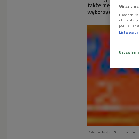
także metody ochrony
Wraz z na
wykorzystywane.
Użycie dokła
identyfikacj
pomiar rekla
Lista part
Ustawieni
Okładka książki "Cierpliwe Ge