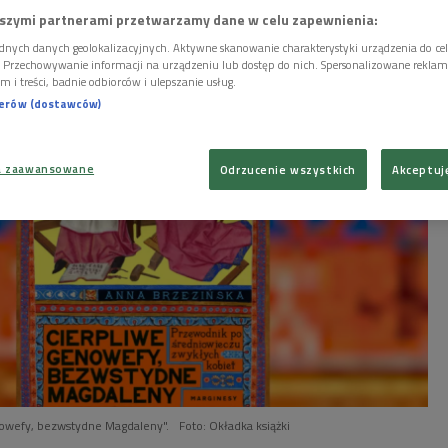
 prawnej oraz sposoby, w jakie było ono
szymi partnerami przetwarzamy dane w celu zapewnienia:
dnych danych geolokalizacyjnych. Aktywne skanowanie charakterystyki urządzenia do ce
i. Przechowywanie informacji na urządzeniu lub dostęp do nich. Spersonalizowane reklamy 
m i treści, badnie odbiorców i ulepszanie usług.
nerów (dostawców)
a zaawansowane
Odrzucenie wszystkich
Akceptuj
nowefy, bezwstydne Magdaleny".
Foto: Okładka książki