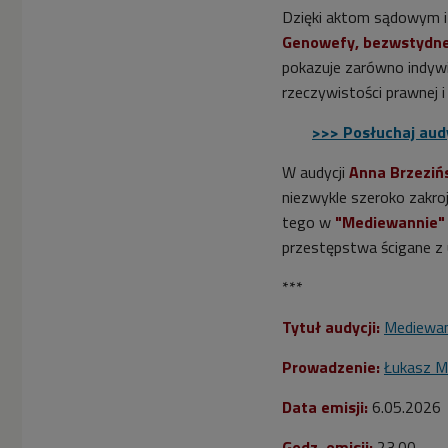
Dzięki aktom sądowym i
Genowefy, bezwstydn
pokazuje zarówno indywi
rzeczywistości prawnej 
>>> Posłuchaj aud
W audycji
Anna Brzeziń
niezwykle szeroko zakro
tego w
"Mediewannie"
przestępstwa ścigane z 
***
Tytuł audycji:
Mediewa
Prowadzenie:
Łukasz M
Data emisji:
6.05.2026
Godz. emisji:
23.00