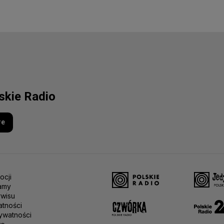
lskie Radio
re
ocji
amy
rwisu
atności
ywatności