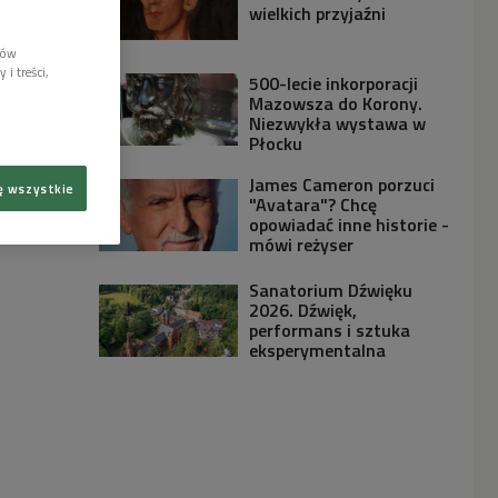
wielkich przyjaźni
lów
i treści,
500-lecie inkorporacji
Mazowsza do Korony.
Niezwykła wystawa w
Płocku
James Cameron porzuci
ę wszystkie
"Avatara"? Chcę
opowiadać inne historie -
mówi reżyser
Sanatorium Dźwięku
2026. Dźwięk,
performans i sztuka
eksperymentalna