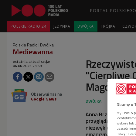
PORTAL POLSKIEGO
POLSKIE RADIO 24
JEDYNKA
DWÓJKA
TRÓJKA
CZWÓ
Polskie Radio
Dwójka
Mediewanna
Rzeczywisto
ostatnia aktualizacja:
06.06.2026 23:59
"Cierpliwe
Magdaleny
Obserwuj nas na
Google News
Dbamy o 
Anna Brzezińska, popu
My i nasi
5
p
identyfikat
przygląda się losom 
wybory lub z
niezwykle szczegóło
uzasadnione
emancypacyjnych dąż
naszym part