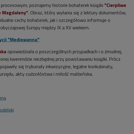
 procesowym, poznajemy historie bohaterek książki
"Cierpliwe
e Magdaleny"
. Obraz, który wyłania się z lektury dokumentów,
dualne cechy bohaterek, jak i szczegółowo informuje o
i obyczajowej Europy między IX a XV wiekiem.
ycji "Mediewanna"
ska
opowiedziała o poszczególnych przypadkach i o żmudnej,
jonej kwerendzie niezbędnej przy powstawaniu książki. Prócz
pojawiły się trybunały inkwizycyjne, legalne konkubinaty,
urzędu, akty cudzołóstwa i miłość małżeńska.
nna
odelski