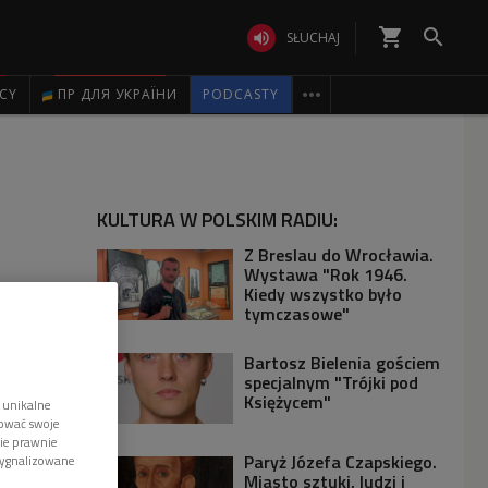
shopping_cart


SŁUCHAJ

ICY
ПР ДЛЯ УКРАЇНИ
PODCASTY
KULTURA W POLSKIM RADIU:
Z Breslau do Wrocławia.
Wystawa "Rok 1946.
Kiedy wszystko było
tymczasowe"
Bartosz Bielenia gościem
specjalnym "Trójki pod
Księżycem"
 unikalne
tować swoje
wie prawnie
Paryż Józefa Czapskiego.
sygnalizowane
Miasto sztuki, ludzi i