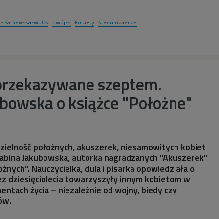
na łaniewska-wołłk
dwójka
kobiety
średniowiecze
przekazywane szeptem.
ubowska o książce "Położne"
zielność położnych, akuszerek, niesamowitych kobiet
abina Jakubowska, autorka nagradzanych "Akuszerek"
łożnych". Nauczycielka, dula i pisarka opowiedziała o
ez dziesięciolecia towarzyszyły innym kobietom w
ntach życia – niezależnie od wojny, biedy czy
ów.