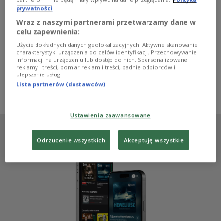
- "Tyle co nic" to uniwersalna opowieść o człowieku. W
prywatności
mieście mamy takie same problemy i rozterki, ta mała
Wraz z naszymi partnerami przetwarzamy dane w
społeczność wyciąga to wszystko na wierzch, łatwiej o
celu zapewnienia:
tym opowiedzieć. Tam na wsi wszyscy się znają, kiedyś
mieliśmy nasze osiedlowe społeczności, a teraz trudno o
Użycie dokładnych danych geolokalizacyjnych. Aktywne skanowanie
"dzień dobry" na klatce schodowej - mówiła w "Poranku
charakterystyki urządzenia do celów identyfikacji. Przechowywanie
informacji na urządzeniu lub dostęp do nich. Spersonalizowane
Dwójki" aktorka Agnieszka Kwietniewska.
reklamy i treści, pomiar reklam i treści, badnie odbiorców i
Zobacz więcej na temat:
Dwójka
Paweł Siwek
kino
ulepszanie usług.
Artur Paczesny
aktorzy
aktor
aktorstwo
Lista partnerów (dostawców)
Grzegorz Dębowski
konflikt pokoleń
FILM
KULTURA
Ustawienia zaawansowane
Odrzucenie wszystkich
Akceptuję wszystkie