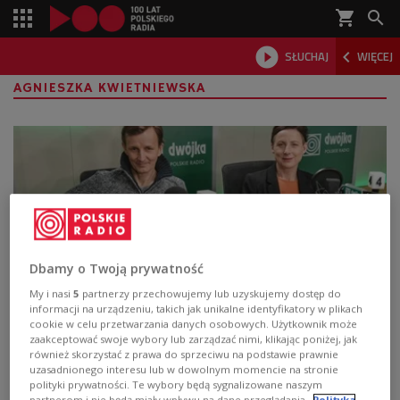
shopping_cart



SŁUCHAJ
WIĘCEJ

AGNIESZKA KWIETNIEWSKA
Dbamy o Twoją prywatność
My i nasi
5
partnerzy przechowujemy lub uzyskujemy dostęp do
informacji na urządzeniu, takich jak unikalne identyfikatory w plikach
"Tyle co nic" - uniwersalna opowieść o
cookie w celu przetwarzania danych osobowych. Użytkownik może
zaakceptować swoje wybory lub zarządzać nimi, klikając poniżej, jak
człowieku. "Tu nie ma dobrych i złych"
również skorzystać z prawa do sprzeciwu na podstawie prawnie
[WIDEO]
uzasadnionego interesu lub w dowolnym momencie na stronie
polityki prywatności. Te wybory będą sygnalizowane naszym
partnerom i nie będą miały wpływu na dane przeglądania.
Polityka