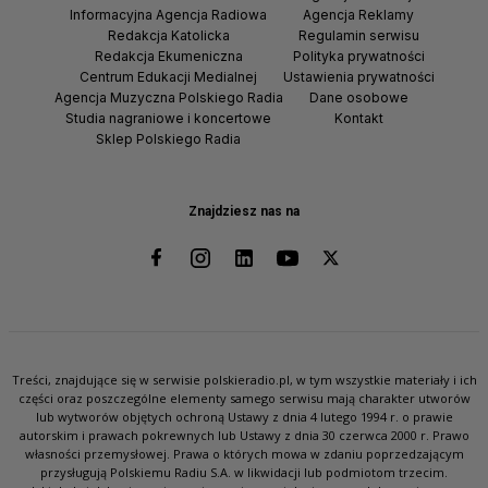
Informacyjna Agencja Radiowa
Agencja Reklamy
Redakcja Katolicka
Regulamin serwisu
Redakcja Ekumeniczna
Polityka prywatności
Centrum Edukacji Medialnej
Ustawienia prywatności
Agencja Muzyczna Polskiego Radia
Dane osobowe
Studia nagraniowe i koncertowe
Kontakt
Sklep Polskiego Radia
Znajdziesz nas na
Treści, znajdujące się w serwisie polskieradio.pl, w tym wszystkie materiały i ich
części oraz poszczególne elementy samego serwisu mają charakter utworów
lub wytworów objętych ochroną Ustawy z dnia 4 lutego 1994 r. o prawie
autorskim i prawach pokrewnych lub Ustawy z dnia 30 czerwca 2000 r. Prawo
własności przemysłowej. Prawa o których mowa w zdaniu poprzedzającym
przysługują Polskiemu Radiu S.A. w likwidacji lub podmiotom trzecim.