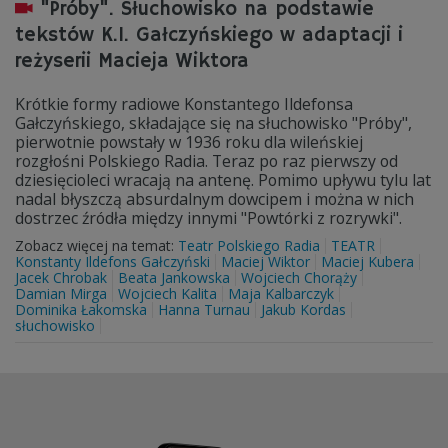
"Próby". Słuchowisko na podstawie
tekstów K.I. Gałczyńskiego w adaptacji i
reżyserii Macieja Wiktora
Krótkie formy radiowe Konstantego Ildefonsa
Gałczyńskiego, składające się na słuchowisko "Próby",
pierwotnie powstały w 1936 roku dla wileńskiej
rozgłośni Polskiego Radia. Teraz po raz pierwszy od
dziesięcioleci wracają na antenę. Pomimo upływu tylu lat
nadal błyszczą absurdalnym dowcipem i można w nich
dostrzec źródła między innymi "Powtórki z rozrywki".
Zobacz więcej na temat:
Teatr Polskiego Radia
TEATR
Konstanty Ildefons Gałczyński
Maciej Wiktor
Maciej Kubera
Jacek Chrobak
Beata Jankowska
Wojciech Chorąży
Damian Mirga
Wojciech Kalita
Maja Kalbarczyk
Dominika Łakomska
Hanna Turnau
Jakub Kordas
słuchowisko