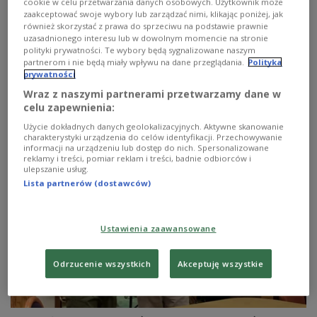
Teatru PR. Na "Scenie Teatralnej Trójki" przedstawiamy
cookie w celu przetwarzania danych osobowych. Użytkownik może
słuchowisko, zrealizowane w 2025 roku na podstawie
zaakceptować swoje wybory lub zarządzać nimi, klikając poniżej, jak
również skorzystać z prawa do sprzeciwu na podstawie prawnie
małych satyrycznych form radiowych Konstantego
uzasadnionego interesu lub w dowolnym momencie na stronie
Ildefonsa Gałczyńskiego. To był rok 120. urodzin poety
polityki prywatności. Te wybory będą sygnalizowane naszym
(urodził się 23 stycznia 1905).
partnerom i nie będą miały wpływu na dane przeglądania.
Polityka
Zobacz więcej na temat:
KULTURA
Scena Teatralna Trójki
prywatności
Teatr Polskiego Radia
Konstanty Ildefons Gałczyński
Wraz z naszymi partnerami przetwarzamy dane w
Krzysztof Michalski
Barbara Marcinik
Wojciech Dorosz
celu zapewnienia:
Maciej Wiktor
Maciej Kubera
Jacek Chrobak
Wojciech Chorąży
Damian Mirga
Wojciech Kalita
Użycie dokładnych danych geolokalizacyjnych. Aktywne skanowanie
Maja Kalbarczyk
Dominika Łakomska
Hanna Turnau
charakterystyki urządzenia do celów identyfikacji. Przechowywanie
Jakub Kordas
Trójka
informacji na urządzeniu lub dostęp do nich. Spersonalizowane
reklamy i treści, pomiar reklam i treści, badnie odbiorców i
ulepszanie usług.
Lista partnerów (dostawców)
Ustawienia zaawansowane
Odrzucenie wszystkich
Akceptuję wszystkie