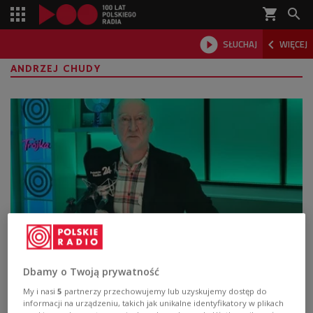
shopping_cart



SŁUCHAJ
WIĘCEJ

ANDRZEJ CHUDY
"Scena Teatralna Trójki". Konstanty
Ildefons Gałczyński - "Próby"
Dbamy o Twoją prywatność
My i nasi
5
partnerzy przechowujemy lub uzyskujemy dostęp do
Kontynuujemy obchody jubileuszu Polskiego Radia i
informacji na urządzeniu, takich jak unikalne identyfikatory w plikach