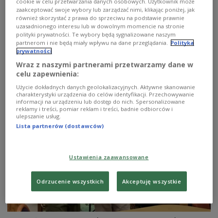
Teatru PR. Na "Scenie Teatralnej Trójki" przedstawiamy
cookie w celu przetwarzania danych osobowych. Użytkownik może
słuchowisko, zrealizowane w 2025 roku na podstawie
zaakceptować swoje wybory lub zarządzać nimi, klikając poniżej, jak
również skorzystać z prawa do sprzeciwu na podstawie prawnie
małych satyrycznych form radiowych Konstantego
uzasadnionego interesu lub w dowolnym momencie na stronie
Ildefonsa Gałczyńskiego. To był rok 120. urodzin poety
polityki prywatności. Te wybory będą sygnalizowane naszym
(urodził się 23 stycznia 1905).
partnerom i nie będą miały wpływu na dane przeglądania.
Polityka
Zobacz więcej na temat:
KULTURA
Scena Teatralna Trójki
prywatności
Teatr Polskiego Radia
Konstanty Ildefons Gałczyński
Wraz z naszymi partnerami przetwarzamy dane w
Krzysztof Michalski
Barbara Marcinik
Wojciech Dorosz
celu zapewnienia:
Maciej Wiktor
Maciej Kubera
Jacek Chrobak
Wojciech Chorąży
Damian Mirga
Wojciech Kalita
Użycie dokładnych danych geolokalizacyjnych. Aktywne skanowanie
Andrzej Chudy
Dominika Łakomska
Hanna Turnau
charakterystyki urządzenia do celów identyfikacji. Przechowywanie
Jakub Kordas
Trójka
informacji na urządzeniu lub dostęp do nich. Spersonalizowane
reklamy i treści, pomiar reklam i treści, badnie odbiorców i
ulepszanie usług.
Lista partnerów (dostawców)
Ustawienia zaawansowane
Odrzucenie wszystkich
Akceptuję wszystkie