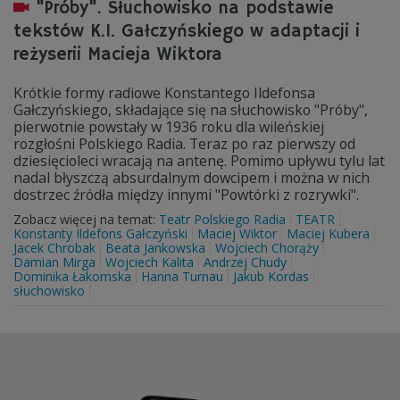
"Próby". Słuchowisko na podstawie
tekstów K.I. Gałczyńskiego w adaptacji i
reżyserii Macieja Wiktora
Krótkie formy radiowe Konstantego Ildefonsa
Gałczyńskiego, składające się na słuchowisko "Próby",
pierwotnie powstały w 1936 roku dla wileńskiej
rozgłośni Polskiego Radia. Teraz po raz pierwszy od
dziesięcioleci wracają na antenę. Pomimo upływu tylu lat
nadal błyszczą absurdalnym dowcipem i można w nich
dostrzec źródła między innymi "Powtórki z rozrywki".
Zobacz więcej na temat:
Teatr Polskiego Radia
TEATR
Konstanty Ildefons Gałczyński
Maciej Wiktor
Maciej Kubera
Jacek Chrobak
Beata Jankowska
Wojciech Chorąży
Damian Mirga
Wojciech Kalita
Andrzej Chudy
Dominika Łakomska
Hanna Turnau
Jakub Kordas
słuchowisko