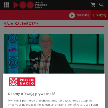
shopping_cart



SŁUCHAJ
WIĘCEJ

MAJA KALBARCZYK
"Scena Teatralna Trójki". Konstanty
Ildefons Gałczyński - "Próby"
Dbamy o Twoją prywatność
My i nasi
5
partnerzy przechowujemy lub uzyskujemy dostęp do
Kontynuujemy obchody jubileuszu Polskiego Radia i
informacji na urządzeniu, takich jak unikalne identyfikatory w plikach