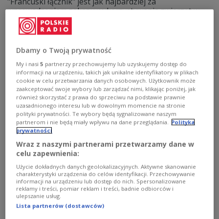
"Francuski łącznik" jest jak najbardziej za
wprowadzeniem zakazu wykorzystywania zwierząt w
cyrkach. Więc tym razem konferansjerka Monika
Małkowska wykonała salto i zaprosiła słuchaczy do
cyrku.
Dbamy o Twoją prywatność
Zobacz więcej na temat:
MUZYKA
muzyka hp
cyrk
Monika Małkowska
Bruce Springsteen
Edith Piaf
My i nasi
5
partnerzy przechowujemy lub uzyskujemy dostęp do
Luciano Pavarotti
Trójka
informacji na urządzeniu, takich jak unikalne identyfikatory w plikach
cookie w celu przetwarzania danych osobowych. Użytkownik może
zaakceptować swoje wybory lub zarządzać nimi, klikając poniżej, jak
również skorzystać z prawa do sprzeciwu na podstawie prawnie
uzasadnionego interesu lub w dowolnym momencie na stronie
polityki prywatności. Te wybory będą sygnalizowane naszym
partnerom i nie będą miały wpływu na dane przeglądania.
Polityka
prywatności
Wraz z naszymi partnerami przetwarzamy dane w
celu zapewnienia:
Użycie dokładnych danych geolokalizacyjnych. Aktywne skanowanie
charakterystyki urządzenia do celów identyfikacji. Przechowywanie
informacji na urządzeniu lub dostęp do nich. Spersonalizowane
reklamy i treści, pomiar reklam i treści, badnie odbiorców i
Wzrok w górę, czyli nieba kolory i walory
ulepszanie usług.
Lista partnerów (dostawców)
Chyba już każdy dzień w roku jest komu/czemuś