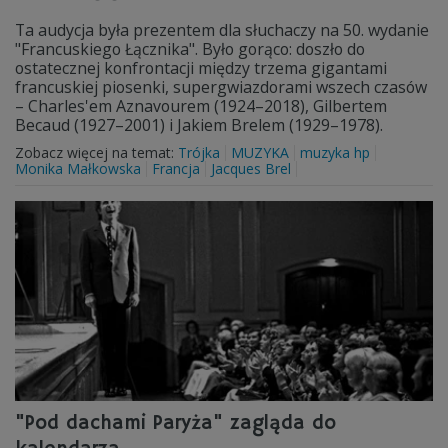
Ta audycja była prezentem dla słuchaczy na 50. wydanie
"Francuskiego Łącznika". Było gorąco: doszło do
ostatecznej konfrontacji między trzema gigantami
francuskiej piosenki, supergwiazdorami wszech czasów
– Charles'em Aznavourem (1924–2018), Gilbertem
Becaud (1927–2001) i Jakiem Brelem (1929–1978).
Zobacz więcej na temat:
Trójka
MUZYKA
muzyka hp
Monika Małkowska
Francja
Jacques Brel
"Pod dachami Paryża" zagląda do