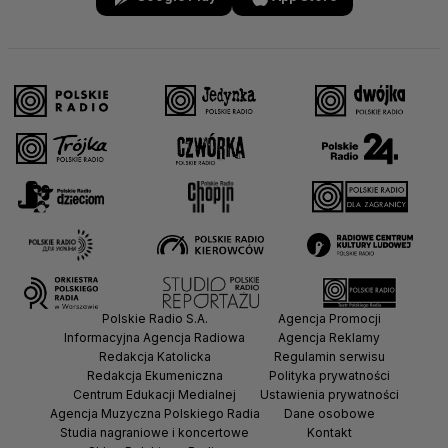
Polskie Radio S.A.
Agencja Promocji
Informacyjna Agencja Radiowa
Agencja Reklamy
Redakcja Katolicka
Regulamin serwisu
Redakcja Ekumeniczna
Polityka prywatności
Centrum Edukacji Medialnej
Ustawienia prywatności
Agencja Muzyczna Polskiego Radia
Dane osobowe
Studia nagraniowe i koncertowe
Kontakt