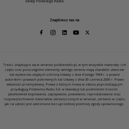
Sklep Polskiego Radia
Znajdziesz nas na
Treści, znajdujące się w serwisie polskieradio.pl, w tym wszystkie materiały i ich
części oraz poszczególne elementy samego serwisu mają charakter utworów
lub wytworów objętych ochroną Ustawy z dnia 4 lutego 1994 r. o prawie
autorskim i prawach pokrewnych lub Ustawy z dnia 30 czerwca 2000 r. Prawo
własności przemysłowej. Prawa o których mowa w zdaniu poprzedzającym
przysługują Polskiemu Radiu S.A. w likwidacji lub podmiotom trzecim.
Jakiekolwiek kopiowanie, zapisywanie, powielanie, reprodukowanie oraz
rozpowszechnianie materiałów zamieszczonych w serwisie, zarówno w części,
jak i w całości jest zabronione bez uprzedniej pisemnej zgody uprawnionego.