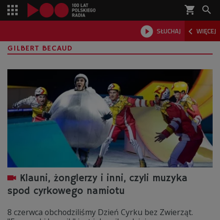
shopping_cart



SŁUCHAJ
WIĘCEJ

GILBERT BECAUD
Klauni, żonglerzy i inni, czyli muzyka
spod cyrkowego namiotu
8 czerwca obchodziliśmy Dzień Cyrku bez Zwierząt.