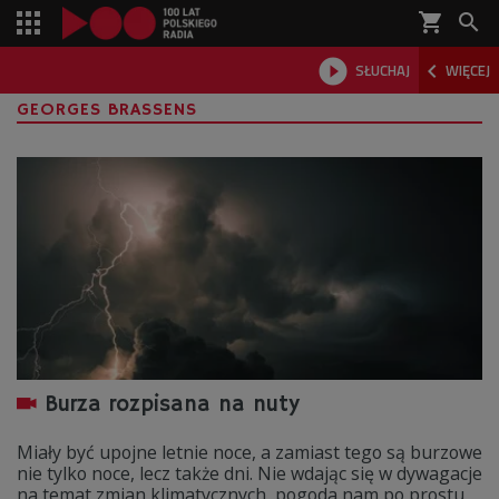
shopping_cart



SŁUCHAJ
WIĘCEJ

GEORGES BRASSENS
Burza rozpisana na nuty
Miały być upojne letnie noce, a zamiast tego są burzowe
nie tylko noce, lecz także dni. Nie wdając się w dywagacje
na temat zmian klimatycznych, pogoda nam po prostu