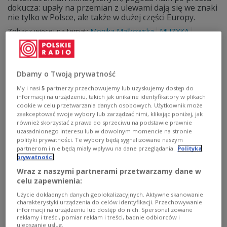
dokucza: upały na przemian z ulewami dają się we znaki
nie tylko w Polsce, ale także w dużej części Europy.
Zobacz więcej na temat:
Monika Małkowska
MUZYKA
muzyka hp
Ludwig van Beethoven
Bob Dylan
Trójka
Dbamy o Twoją prywatność
My i nasi
5
partnerzy przechowujemy lub uzyskujemy dostęp do
informacji na urządzeniu, takich jak unikalne identyfikatory w plikach
cookie w celu przetwarzania danych osobowych. Użytkownik może
zaakceptować swoje wybory lub zarządzać nimi, klikając poniżej, jak
również skorzystać z prawa do sprzeciwu na podstawie prawnie
uzasadnionego interesu lub w dowolnym momencie na stronie
polityki prywatności. Te wybory będą sygnalizowane naszym
partnerom i nie będą miały wpływu na dane przeglądania.
Polityka
prywatności
Zestawy paryskie
Wraz z naszymi partnerami przetwarzamy dane w
celu zapewnienia:
W dzisiejszej audycji "Pod dachami Paryża" wystąpi 22
Użycie dokładnych danych geolokalizacyjnych. Aktywne skanowanie
solistów i 3 zespoły w 13 utworach. Co to znaczy - nie
charakterystyki urządzenia do celów identyfikacji. Przechowywanie
trudno się domyślić!
informacji na urządzeniu lub dostęp do nich. Spersonalizowane
reklamy i treści, pomiar reklam i treści, badnie odbiorców i
Zobacz więcej na temat:
Charles Trenet
ulepszanie usług.