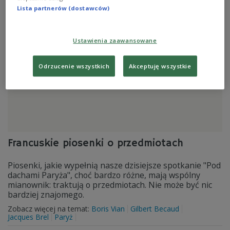
Dee Dee Bridgewater
Gerard Depardieu
Henri Salvador
Lista partnerów (dostawców)
Paryż
Ustawienia zaawansowane
Odrzucenie wszystkich
Akceptuję wszystkie
Francuskie piosenki o przedmiotach
Piosenki, jakie wypełnią nasze dzisiejsze spotkanie "Pod
dachami Paryża", choć bardzo różne, mają wspólny
mianownik: traktują o przedmiotach. Nie może być nic
bardziej znajomego.
Zobacz więcej na temat:
Boris Vian
Gilbert Becaud
Jacques Brel
Paryż