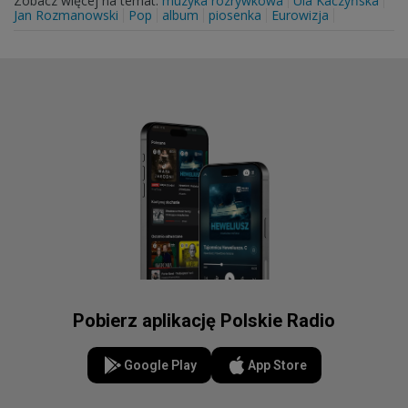
Zobacz więcej na temat:
muzyka rozrywkowa
Ula Kaczyńska
Jan Rozmanowski
Pop
album
piosenka
Eurowizja
Pobierz aplikację Polskie Radio
Google Play
App Store