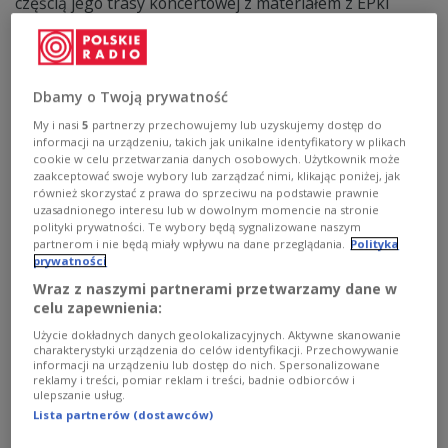
częścią jego trasy koncertowej z materiałem z EPki
"MADE". 3 grudnia zagra koncert w warszawskim klubie
Progresja.
Zobacz więcej na temat:
Czwórka
Pop
MUZYKA
Dbamy o Twoją prywatność
My i nasi
5
partnerzy przechowujemy lub uzyskujemy dostęp do
informacji na urządzeniu, takich jak unikalne identyfikatory w plikach
cookie w celu przetwarzania danych osobowych. Użytkownik może
zaakceptować swoje wybory lub zarządzać nimi, klikając poniżej, jak
również skorzystać z prawa do sprzeciwu na podstawie prawnie
uzasadnionego interesu lub w dowolnym momencie na stronie
polityki prywatności. Te wybory będą sygnalizowane naszym
partnerom i nie będą miały wpływu na dane przeglądania.
Polityka
prywatności
Wraz z naszymi partnerami przetwarzamy dane w
celu zapewnienia:
Jann i jego eksperyment na OFFie.
Użycie dokładnych danych geolokalizacyjnych. Aktywne skanowanie
"Sprawdziłem swoje umiejętności"
charakterystyki urządzenia do celów identyfikacji. Przechowywanie
informacji na urządzeniu lub dostęp do nich. Spersonalizowane
reklamy i treści, pomiar reklam i treści, badnie odbiorców i
- Koncert jest już przygotowany. To wyjątkowe
ulepszanie usług.
wydarzenie również dla mnie; sprawdziłem w tym
Lista partnerów (dostawców)
procesie swoje umiejętności - zapowiada w audycji "Tu