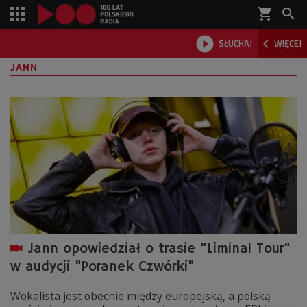
shopping_cart



SŁUCHAJ
WIĘCEJ

JANN
Jann opowiedział o trasie "Liminal Tour"
w audycji "Poranek Czwórki"
Wokalista jest obecnie między europejską, a polską