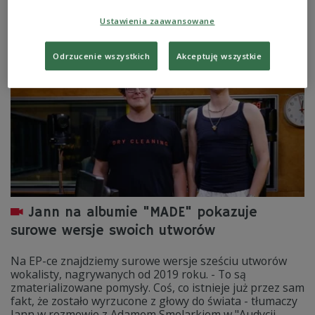
Myśliwiecka 3/5/7" Jann. Artysta jest jedną z gwiazd,
które zaprezentują się na głównej scenie OFF Festivalu.
Ustawienia zaawansowane
Zobacz więcej na temat:
Trójka
Marta Malinowska
MUZYKA
Odrzucenie wszystkich
Akceptuję wszystkie
Jann na albumie "MADE" pokazuje
surowe wersje swoich utworów
Na EP-ce znajdziemy surowe wersje sześciu utworów
wokalisty, nagrywanych od 2019 roku. - To są
zmaterializowane pomysły. Coś, co istnieje już przez sam
fakt, że zostało wyrzucone z głowy do świata - tłumaczy
Jann w rozmowie z Adamem Smolarkiem w "Audycji