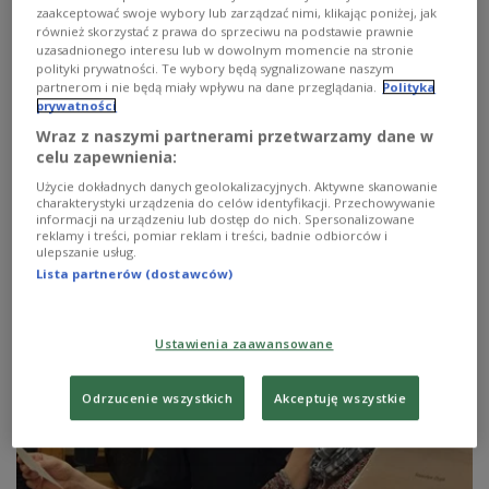
Na platformie streamingowej Max dostępny jest
zaakceptować swoje wybory lub zarządzać nimi, klikając poniżej, jak
pierwszy odcinek serialu "Porządny człowiek",
również skorzystać z prawa do sprzeciwu na podstawie prawnie
stworzonego przez Krzysztofa Czeczota i Marka
uzasadnionego interesu lub w dowolnym momencie na stronie
polityki prywatności. Te wybory będą sygnalizowane naszym
Modzelewskiego, a wyreżyserowanego przez
partnerom i nie będą miały wpływu na dane przeglądania.
Polityka
Aleksandrę Terpińską. Krzysztof Czeczot wciela się w
prywatności
nim także w główną rolę - kardiochirurga wiodącego z
pozoru idealne życie, pełne sukcesów zarówno w sferze
Wraz z naszymi partnerami przetwarzamy dane w
prywatnej, jak i zawodowej. Niespodziewane zdarzenie
celu zapewnienia:
sprawia jednak, że zaczyna zastanawiać się, czego tak
Użycie dokładnych danych geolokalizacyjnych. Aktywne skanowanie
naprawdę chce od życia i czy faktycznie jest szczęśliwy.
charakterystyki urządzenia do celów identyfikacji. Przechowywanie
informacji na urządzeniu lub dostęp do nich. Spersonalizowane
Zobacz więcej na temat:
Ula Kaczyńska
Zobacz także
reklamy i treści, pomiar reklam i treści, badnie odbiorców i
Krzysztof Czeczot
aktorzy
aktor
serial
Jan Englert
ulepszanie usług.
Jerzy Skolimowski
Agnieszka Żulewska
Dobromir Dymecki
Lista partnerów (dostawców)
Grzegorz Małecki
Aleksandra Pisula
Magdalena Czerwińska
platforma streamingowa
Ustawienia zaawansowane
Odrzucenie wszystkich
Akceptuję wszystkie