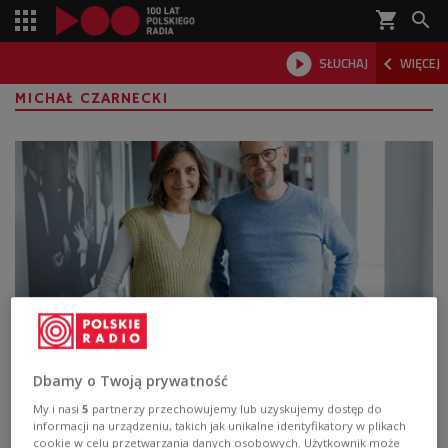
shopping_cart



SŁUCHAJ
WIĘCEJ

MICHAŁ CZARNECKI
Serial "Porządny człowiek". Krzysztof
Dbamy o Twoją prywatność
Czeczot: będzie rollercoaster, a
My i nasi
5
partnerzy przechowujemy lub uzyskujemy dostęp do
zakończenie zaskoczy wszystkich
informacji na urządzeniu, takich jak unikalne identyfikatory w plikach
cookie w celu przetwarzania danych osobowych. Użytkownik może