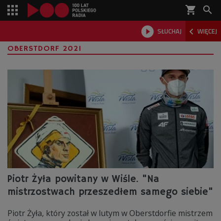
shopping_cart



SŁUCHAJ
WIĘCEJ

OBERSTDORF 2021
Piotr Żyła powitany w Wiśle. "Na
mistrzostwach przeszedłem samego siebie"
Piotr Żyła, który został w lutym w Oberstdorfie mistrzem