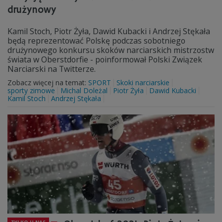
drużynowy
Kamil Stoch, Piotr Żyła, Dawid Kubacki i Andrzej Stękała
będą reprezentować Polskę podczas sobotniego
drużynowego konkursu skoków narciarskich mistrzostw
świata w Oberstdorfie - poinformował Polski Związek
Narciarski na Twitterze.
Zobacz więcej na temat:
SPORT
Skoki narciarskie
sporty zimowe
Michal Doleżal
Piotr Żyła
Dawid Kubacki
Kamil Stoch
Andrzej Stękała