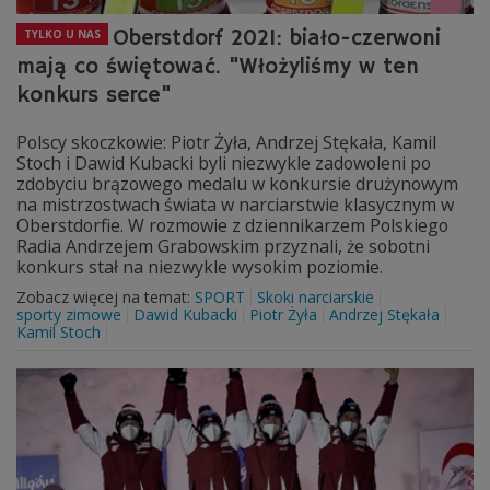
Oberstdorf 2021: biało-czerwoni
TYLKO U NAS
mają co świętować. "Włożyliśmy w ten
konkurs serce"
Polscy skoczkowie: Piotr Żyła, Andrzej Stękała, Kamil
Stoch i Dawid Kubacki byli niezwykle zadowoleni po
zdobyciu brązowego medalu w konkursie drużynowym
na mistrzostwach świata w narciarstwie klasycznym w
Oberstdorfie. W rozmowie z dziennikarzem Polskiego
Radia Andrzejem Grabowskim przyznali, że sobotni
konkurs stał na niezwykle wysokim poziomie.
Zobacz więcej na temat:
SPORT
Skoki narciarskie
sporty zimowe
Dawid Kubacki
Piotr Żyła
Andrzej Stękała
Kamil Stoch