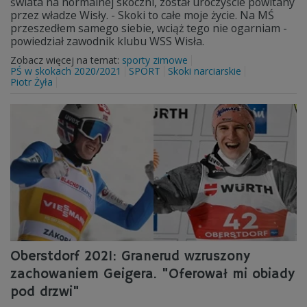
świata na normalnej skoczni, został uroczyście powitany
przez władze Wisły. - Skoki to całe moje życie. Na MŚ
przeszedłem samego siebie, wciąż tego nie ogarniam -
powiedział zawodnik klubu WSS Wisła.
Zobacz więcej na temat:
sporty zimowe
PŚ w skokach 2020/2021
SPORT
Skoki narciarskie
Piotr Żyła
Oberstdorf 2021: Granerud wzruszony
zachowaniem Geigera. "Oferował mi obiady
pod drzwi"