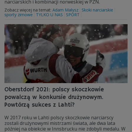
narciarskich i kombinacji norweskiej w PZN.
Zobacz więcej na temat:
Adam Małysz
Skoki narciarskie
sporty zimowe
TYLKO U NAS
SPORT
Oberstdorf 2021: polscy skoczkowie
powalczą w konkursie drużynowym.
Powtórzą sukces z Lahti?
W 2017 roku w Lahti polscy skoczkowie narciarscy
zostali drużynowymi mistrzami świata, ale dwa lata
później na obiekcie w Innsbrucku nie zdobyli medalu. W