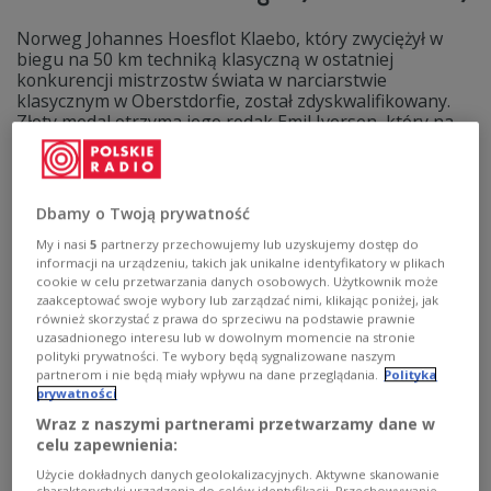
Norweg Johannes Hoesflot Klaebo, który zwyciężył w
biegu na 50 km techniką klasyczną w ostatniej
konkurencji mistrzostw świata w narciarstwie
klasycznym w Oberstdorfie, został zdyskwalifikowany.
Złoty medal otrzyma jego rodak Emil Iversen, który na
mecie był drugi.
Zobacz więcej na temat:
sporty zimowe
SPORT
Biegi narciarskie
Dbamy o Twoją prywatność
My i nasi
5
partnerzy przechowujemy lub uzyskujemy dostęp do
informacji na urządzeniu, takich jak unikalne identyfikatory w plikach
cookie w celu przetwarzania danych osobowych. Użytkownik może
zaakceptować swoje wybory lub zarządzać nimi, klikając poniżej, jak
również skorzystać z prawa do sprzeciwu na podstawie prawnie
uzasadnionego interesu lub w dowolnym momencie na stronie
polityki prywatności. Te wybory będą sygnalizowane naszym
partnerom i nie będą miały wpływu na dane przeglądania.
Polityka
prywatności
Wraz z naszymi partnerami przetwarzamy dane w
celu zapewnienia:
Oberstdorf 2021: Michal Doleżal dumny z
Użycie dokładnych danych geolokalizacyjnych. Aktywne skanowanie
charakterystyki urządzenia do celów identyfikacji. Przechowywanie