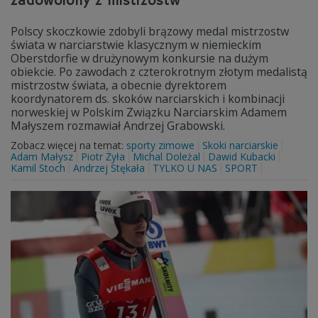
zadowolony z mistrzostw
Polscy skoczkowie zdobyli brązowy medal mistrzostw
świata w narciarstwie klasycznym w niemieckim
Oberstdorfie w drużynowym konkursie na dużym
obiekcie. Po zawodach z czterokrotnym złotym medalistą
mistrzostw świata, a obecnie dyrektorem
koordynatorem ds. skoków narciarskich i kombinacji
norweskiej w Polskim Związku Narciarskim Adamem
Małyszem rozmawiał Andrzej Grabowski.
Zobacz więcej na temat:
sporty zimowe
Skoki narciarskie
Adam Małysz
Piotr Żyła
Michal Doleżal
Dawid Kubacki
Kamil Stoch
Andrzej Stękała
TYLKO U NAS
SPORT