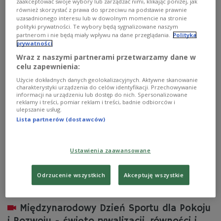
zaakceptować swoje wybory lub zarządzać nimi, klikając poniżej, jak
- Kiedy popatrzymy wstecz, to zobaczymy, że 80. lat
również skorzystać z prawa do sprzeciwu na podstawie prawnie
temu związki pomiędzy sportem, a twórcami kultury i
uzasadnionego interesu lub w dowolnym momencie na stronie
sztuki, były znacznie silniejsze niż dziś. Były dla nich
polityki prywatności. Te wybory będą sygnalizowane naszym
ważną inspiracją, zgodnie z duchem nowożytnych
partnerom i nie będą miały wpływu na dane przeglądania.
Polityka
olimpiad - powiedział w Polskim Radiu 24 prof. Robert
prywatności
Gawkowski, z Działu Naukowego Muzeum Sportu i
Wraz z naszymi partnerami przetwarzamy dane w
Turystyki.
celu zapewnienia:
Zobacz więcej na temat:
Polskie Radio 24
Maja Kluczyńska
Użycie dokładnych danych geolokalizacyjnych. Aktywne skanowanie
Muzeum Sportu i Turystyki
rzeźba
wiersze
olimpiada
charakterystyki urządzenia do celów identyfikacji. Przechowywanie
informacji na urządzeniu lub dostęp do nich. Spersonalizowane
reklamy i treści, pomiar reklam i treści, badnie odbiorców i
ulepszanie usług.
Lista partnerów (dostawców)
Ustawienia zaawansowane
Odrzucenie wszystkich
Akceptuję wszystkie
Międzynarodowy Dzień Sportu dla Pokoju