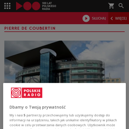
shopping_cart



SŁUCHAJ
WIĘCEJ

PIERRE DE COUBERTIN
Sport inspirował twórców kultury.
Dbamy o Twoją prywatność
"Wierzyński na olimpiadzie w 1928 roku,
My i nasi
5
partnerzy przechowujemy lub uzyskujemy dostęp do
zdobył złoty medal za swój wiersz"
informacji na urządzeniu, takich jak unikalne identyfikatory w plikach
cookie w celu przetwarzania danych osobowych. Użytkownik może