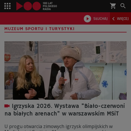
shopping_cart



SŁUCHAJ
WIĘCEJ

MUZEUM SPORTU I TURYSTYKI
Igrzyska 2026. Wystawa "Biało-czerwoni
na białych arenach" w warszawskim MSiT
U progu otwarcia zimowych igrzysk olimpijskich w