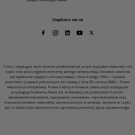
Znajdziesz nas na
Treści, znajdujące się w serwisie polskieradio.pl, w tym wszystkie materiały i ich
części oraz poszczególne elementy samego serwisu mają charakter utworów
lub wytworów objętych ochroną Ustawy z dnia 4 lutego 1994 r. o prawie
autorskim i prawach pokrewnych lub Ustawy z dnia 30 czerwca 2000 r. Prawo
własności przemysłowej. Prawa o których mowa w zdaniu poprzedzającym
przysługują Polskiemu Radiu S.A. w likwidacji lub podmiotom trzecim.
Jakiekolwiek kopiowanie, zapisywanie, powielanie, reprodukowanie oraz
rozpowszechnianie materiałów zamieszczonych w serwisie, zarówno w części,
jak i w całości jest zabronione bez uprzedniej pisemnej zgody uprawnionego.