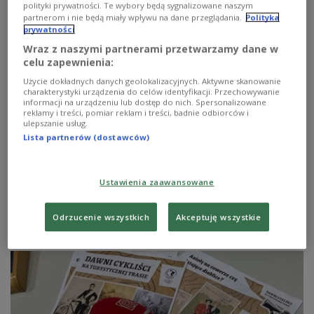
polityki prywatności. Te wybory będą sygnalizowane naszym
partnerom i nie będą miały wpływu na dane przeglądania.
Polityka
Nieznana historia żydowskich
POLSKIE RADIO 24
prywatności
klubów sportowych. Wystawa w Muzeum
Wraz z naszymi partnerami przetwarzamy dane w
Sportu i Turystyki
celu zapewnienia:
Użycie dokładnych danych geolokalizacyjnych. Aktywne skanowanie
Wystawa "SIŁA, TOŻSAMOŚĆ, WSPÓLNOTA. Żydowski
charakterystyki urządzenia do celów identyfikacji. Przechowywanie
informacji na urządzeniu lub dostęp do nich. Spersonalizowane
sport w Polsce międzywojennej (1918–1939)"
reklamy i treści, pomiar reklam i treści, badnie odbiorców i
przybliża mało znany rozdział polskiej historii -
ulepszanie usług.
działalność żydowskich klubów sportowych, które
Lista partnerów (dostawców)
działały licznie w II Rzeczypospolitej. O wydarzeniu
mówili w Polskim Radiu 24 prof. Robert Gawkowski
Kierownik Działu Wystawienniczego i Naukowego oraz
Ustawienia zaawansowane
Piotr Banasiak - kustosz Muzeum Sportu i Turystyki.
Zobacz więcej na temat:
Polskie Radio
Polskie Radio 24
Maja Kluczyńska
Dwudziestolecie międzywojenne
Odrzucenie wszystkich
Akceptuję wszystkie
Warszawa
Żydzi