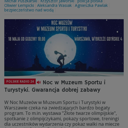
Michał Puszkarski
Krzysztof Jaworski
policja polska
Oliwier Łempicki
Aleksandra Wasiak
Agnieszka Pawlak
bezpieczeństwo nad wodą
Noc w Muzeum Sportu i
POLSKIE RADIO 24
Turystyki. Gwarancja dobrej zabawy
W Noc Muzeów w Muzeum Sportu i Turystyki w
Warszawie czeka na zwiedzających bardzo bogaty
program. To m.in. wystawa "Złote twarze olimpijskie",
spotkanie z olimpijczykami, pokazy sportowe, treningi
dla uczestników wydarzenia czy pokaz walki na miecze