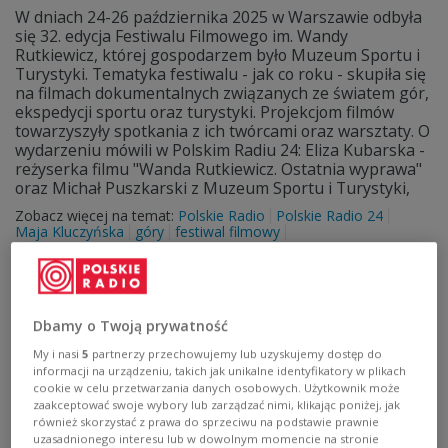
W dniach 24-26 października 2025 w Warszawie odbyła
się 32. edycja Festiwalu Filmowego im. Wandy
Rutkiewicz, której gospodarzem było Muzeum Sportu i
Turystyki. Tematyka festiwalu - jak co roku - skupiła się
na filmach dokumentalnych związanych ze światem gór,
ekspedycji sportu oraz turystyki. Projekcjom filmów
towarzyszyły spotkania z ich twórcami oraz warsztaty. O
wydarzeniu mówili w Polskim Radiu 24: Eliza Kubarska -
reżyserka filmu "Wanda Rutkiewicz. Ostatnia wyprawa"
oraz Michał Puszkarski z Muzeum Sportu i Turystyki,
Zobacz więcej na temat:
Polskie Radio
Polskie Radio 24
Maja Kluczyńska
góry
festiwal filmowy
Dbamy o Twoją prywatność
My i nasi
5
partnerzy przechowujemy lub uzyskujemy dostęp do
informacji na urządzeniu, takich jak unikalne identyfikatory w plikach
cookie w celu przetwarzania danych osobowych. Użytkownik może
zaakceptować swoje wybory lub zarządzać nimi, klikając poniżej, jak
również skorzystać z prawa do sprzeciwu na podstawie prawnie
uzasadnionego interesu lub w dowolnym momencie na stronie