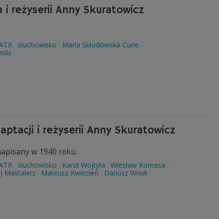
 i reżyserii Anny Skuratowicz
ATR
słuchowisko
Maria Skłodowska-Curie
wski
ptacji i reżyserii Anny Skuratowicz
napisany w 1940 roku.
ATR
słuchowisko
Karol Wojtyła
Wiesław Komasa
j Mastalerz
Mateusz Kwiecień
Dariusz Wnuk