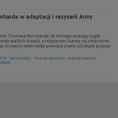
arda w adaptacji i reżyserii Anny
atów Thomasa Bernharda, do którego wracają ciągle
zenia wielkich kreacji, a reżyserom szansę na zmierzenie
ego krzywym zwierciadle powraca znane już skądś pytanie
ATR
słuchowisko
Thomas Bernhard
Andrzej Seweryn
Zdunik