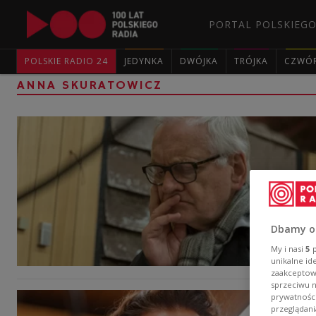
PORTAL POLSKIEGO
POLSKIE RADIO 24
JEDYNKA
DWÓJKA
TRÓJKA
CZWÓ
ANNA SKURATOWICZ
Dbamy o
My i nasi
5
p
unikalne id
zaakceptowa
sprzeciwu 
prywatnośc
przeglądani