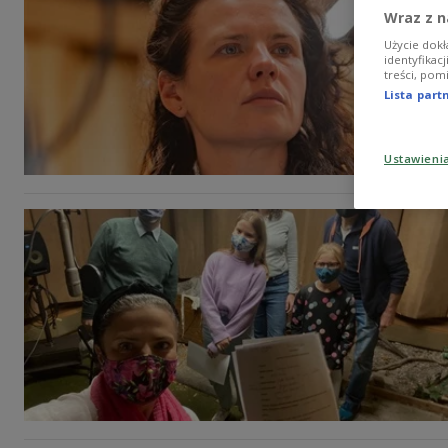
Wraz z n
Użycie dokł
identyfikac
treści, pom
Lista par
Ustawieni