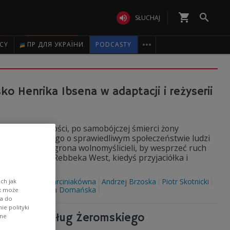
shopping_cart


SŁUCHAJ

ICY
ПР ДЛЯ УКРАЇНИ
PODCASTY
o Henrika Ibsena w adaptacji i reżyserii
tywnych wartości, po samobójczej śmierci żony
owieka marzącego o sprawiedliwym społeczeństwie ludzi
yłączyć się do grona wolnomyślicieli, by wesprzeć ruch
a go Rosmera Rebbeka West, kiedyś przyjaciółka i
k Ibsen
Anna Marciniakówna
Andrzej Brzoska
Piotr Skotnicki
ch jak
Modzelewski
Ewa Domańska
ik może
wa do
e polityki
 miłości według Żeromskiego
ane