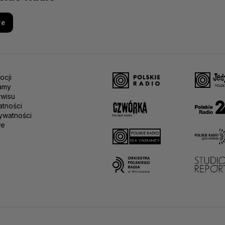
re
ocji
amy
rwisu
atności
ywatności
we