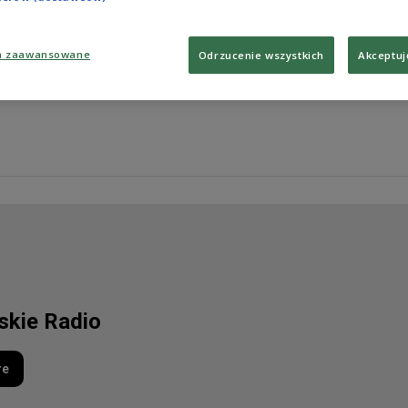
Zabezpieczenie różnych wariantów domeny chroni prze
domeny powinno zarejestrować się w pierwszej kolejno
a zaawansowane
Odrzucenie wszystkich
Akceptuj
Zobacz więcej na temat:
bezpieczeństwo
domena
internet
lskie Radio
re