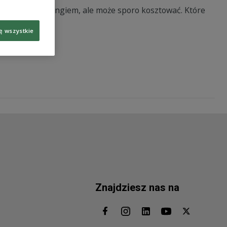
d cybersquattingiem, ale może sporo kosztować. Które
ści?
ę wszystkie
Znajdziesz nas na