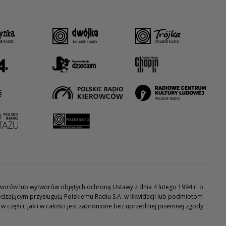
utworów lub wytworów objętych ochroną Ustawy z dnia 4 lutego 1994 r. o
dzającym przysługują Polskiemu Radiu S.A. w likwidacji lub podmiotom
części, jak i w całości jest zabronione bez uprzedniej pisemnej zgody