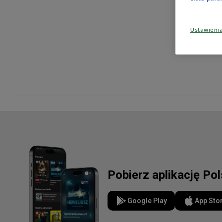
Ustawieni
Pobierz aplikację Po
Google Play
App Sto