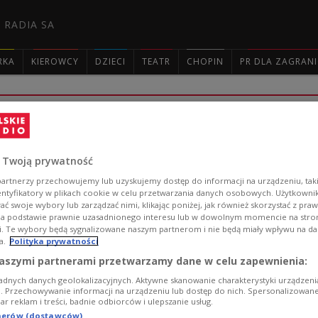
 RADIA SA
RKA
KIEROWCY
DZIECI
TEATR
CHOPIN
PR DLA ZAGRAN

Cyber cold war: Polish firms hit by a 
Experts from the ESET antivirus lab warn that Polish en
 Twoją prywatność
malicious software allowing hackers remote access to 
artnerzy przechowujemy lub uzyskujemy dostęp do informacji na urządzeniu, taki
Zobacz więcej na temat:
przestępczość gospodarcza
cyberat
entyfikatory w plikach cookie w celu przetwarzania danych osobowych. Użytkown
haker
ć swoje wybory lub zarządzać nimi, klikając poniżej, jak również skorzystać z pra
na podstawie prawnie uzasadnionego interesu lub w dowolnym momencie na stroni
i. Te wybory będą sygnalizowane naszym partnerom i nie będą miały wpływu na d
a.
Polityka prywatności
aszymi partnerami przetwarzamy dane w celu zapewnienia:
adnych danych geolokalizacyjnych. Aktywne skanowanie charakterystyki urządzen
ji. Przechowywanie informacji na urządzeniu lub dostęp do nich. Spersonalizowane
Czy Twoja strona potrzebuje kompletu
iar reklam i treści, badnie odbiorców i ulepszanie usług.
tnerów (dostawców)