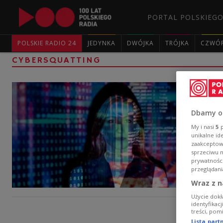
PORTAL POLSKIEGO
POLSKIE RADIO 24
JEDYNKA
DWÓJKA
TRÓJKA
CZWÓ
CYBERSQUATTING
Dbamy o
My i nasi
5
p
unikalne id
zaakceptowa
sprzeciwu 
prywatnośc
przeglądani
Wraz z n
Użycie dokł
identyfikac
treści, pom
Lista par