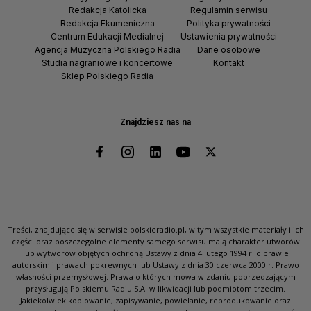
Redakcja Katolicka
Regulamin serwisu
Redakcja Ekumeniczna
Polityka prywatności
Centrum Edukacji Medialnej
Ustawienia prywatności
Agencja Muzyczna Polskiego Radia
Dane osobowe
Studia nagraniowe i koncertowe
Kontakt
Sklep Polskiego Radia
Znajdziesz nas na
Treści, znajdujące się w serwisie polskieradio.pl, w tym wszystkie materiały i ich
części oraz poszczególne elementy samego serwisu mają charakter utworów
lub wytworów objętych ochroną Ustawy z dnia 4 lutego 1994 r. o prawie
autorskim i prawach pokrewnych lub Ustawy z dnia 30 czerwca 2000 r. Prawo
własności przemysłowej. Prawa o których mowa w zdaniu poprzedzającym
przysługują Polskiemu Radiu S.A. w likwidacji lub podmiotom trzecim.
Jakiekolwiek kopiowanie, zapisywanie, powielanie, reprodukowanie oraz