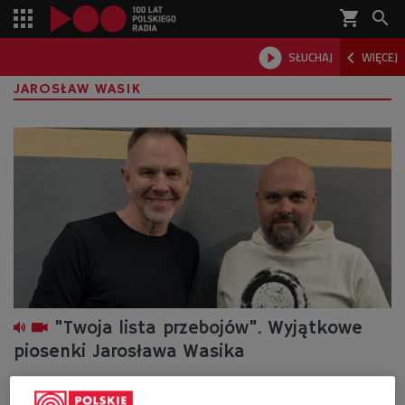
shopping_cart



SŁUCHAJ
WIĘCEJ

JAROSŁAW WASIK
"Twoja lista przebojów". Wyjątkowe
piosenki Jarosława Wasika
- Polska piosenka jest wyjątkowa, dlatego że ona