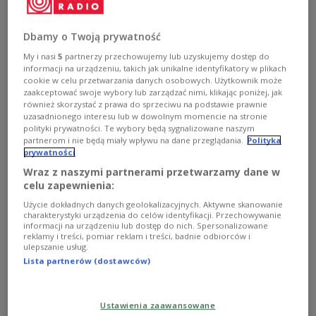
wywodzi się z poezji, kabaretów międzywojennych -
powiedział w audycji "Twoja lista przebojów" Jarosław
Wasik, wokalista, dyrektor Muzeum Polskiej Piosenki w
Dbamy o Twoją prywatność
Opolu.
My i nasi
5
partnerzy przechowujemy lub uzyskujemy dostęp do
Zobacz więcej na temat:
Muzeum Polskiej Piosenki w Opolu
informacji na urządzeniu, takich jak unikalne identyfikatory w plikach
Marcin Kusy
Alicia Keys
Andrzej Zaucha
Bogusław Mec
cookie w celu przetwarzania danych osobowych. Użytkownik może
Grzegorz Turnau
moloko
zaakceptować swoje wybory lub zarządzać nimi, klikając poniżej, jak
również skorzystać z prawa do sprzeciwu na podstawie prawnie
uzasadnionego interesu lub w dowolnym momencie na stronie
polityki prywatności. Te wybory będą sygnalizowane naszym
partnerom i nie będą miały wpływu na dane przeglądania.
Polityka
prywatności
Wraz z naszymi partnerami przetwarzamy dane w
celu zapewnienia:
Użycie dokładnych danych geolokalizacyjnych. Aktywne skanowanie
charakterystyki urządzenia do celów identyfikacji. Przechowywanie
informacji na urządzeniu lub dostęp do nich. Spersonalizowane
reklamy i treści, pomiar reklam i treści, badnie odbiorców i
ulepszanie usług.
Lista partnerów (dostawców)
61. Festiwal Polskiej Piosenki w Opolu.
Trwa audycja specjalna w Jedynce
[SŁUCHAJ TERAZ]
Ustawienia zaawansowane