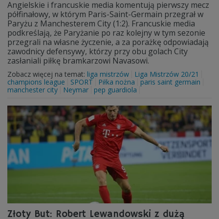
Angielskie i francuskie media komentują pierwszy mecz
półfinałowy, w którym Paris-Saint-Germain przegrał w
Paryżu z Manchesterem City (1:2). Francuskie media
podkreślają, że Paryżanie po raz kolejny w tym sezonie
przegrali na własne życzenie, a za porażkę odpowiadają
zawodnicy defensywy, którzy przy obu golach City
zasłaniali piłkę bramkarzowi Navasowi.
Zobacz więcej na temat:
liga mistrzów
Liga Mistrzów 20/21
champions league
SPORT
Piłka nożna
paris saint germain
manchester city
Neymar
pep guardiola
Złoty But: Robert Lewandowski z dużą