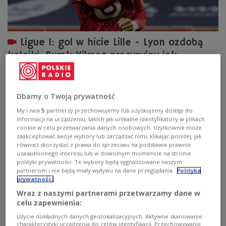
Ligue 1: gol w hicie Lille - Lyon ozdobą
kolejki. Burak Yilmaz precyzyjny jak
Beckham [WIDEO]
Piłkarze Lille wygrali na wyjeździe z Olympique Lyon 3:2 i
Dbamy o Twoją prywatność
wrócili na miejsce lidera francuskiej ekstraklasy
piłkarskiej. Mecz był emocjonujący do ostatnich minut.
My i nasi
5
partnerzy przechowujemy lub uzyskujemy dostęp do
Dopiero w 85. minucie Turek Burak Yilmaz strzelił
informacji na urządzeniu, takich jak unikalne identyfikatory w plikach
zwycięskiego gola. W tabeli "Dogi" mają punkt więcej od
cookie w celu przetwarzania danych osobowych. Użytkownik może
zaakceptować swoje wybory lub zarządzać nimi, klikając poniżej, jak
broniącego tytułu PSG.
również skorzystać z prawa do sprzeciwu na podstawie prawnie
Zobacz więcej na temat:
SPORT
Piłka nożna
Ligue 1
uzasadnionego interesu lub w dowolnym momencie na stronie
Olympique Lyon
lille osc
polityki prywatności. Te wybory będą sygnalizowane naszym
partnerom i nie będą miały wpływu na dane przeglądania.
Polityka
prywatności
Wraz z naszymi partnerami przetwarzamy dane w
celu zapewnienia:
Użycie dokładnych danych geolokalizacyjnych. Aktywne skanowanie
charakterystyki urządzenia do celów identyfikacji. Przechowywanie