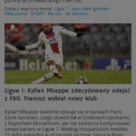
punkty do prowadzącego Lille OSC.
Zobacz więcej na temat:
Ligue 1
paris saint germain
Piłka nożna
SPORT
lille osc
AS Monaco
Ligue 1: Kylian Mbappe zdecydowany odejść
z PSG. Francuz wybrał nowy klub
Kylian Mbappe świetnie spisuje się w barwach Paris
Saint-Germain, czego dowód dał w środowym spotkaniu
z Bayernem Monachium, ale nie zamierza kontynuować
swojej kariery w Ligue 1. Według hiszpańskich mediów,
22-letni gwiazdor w przyszłym sezonie zagra w Realu