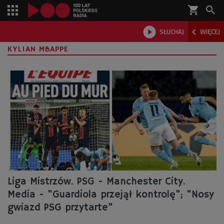
shopping_cart



SŁUCHAJ
WIĘCEJ

KYLIAN MBAPPE
Liga Mistrzów. PSG - Manchester City.
Media - "Guardiola przejął kontrolę"; "Nosy
gwiazd PSG przytarte"