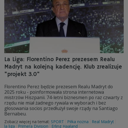
La Liga: Florentino Perez prezesem Realu
Madryt na kolejną kadencję. Klub zrealizuje
"projekt 3.0"
Florentino Perez będzie prezesem Realu Madryt do
2025 roku - poinformowała strona internetowa
mistrzów Hiszpanii. 74-letni biznesmen po raz czwarty z
rzędu nie miał żadnego rywala w wyborach i bez
głosowania socios przedłużył swoje rządy na Santiago
Bernabeu.
Zobacz więcej na temat:
SPORT
Piłka nożna
Real Madryt
la liga
Primera Division
Erling Haaland