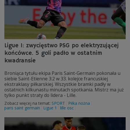
Ligue 1: zwycięstwo PSG po elektryzującej
końcówce. 5 goli padło w ostatnim
kwadransie
Broniąca tytułu ekipa Paris Saint-Germain pokonała u
siebie Saint-Etienne 3:2 w 33. kolejce francuskiej
ekstraklasy piłkarskiej. Wszystkie bramki padły w
ostatnich kilkunastu minutach spotkania. Mistrz ma już
tylko punkt straty do lidera - Lille.
Zobacz więcej na temat:
SPORT
Piłka nożna
paris saint germain
Ligue 1
lille osc