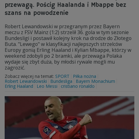
przewagą. Pościg Haalanda i Mbappe bez
szans na powodzenie
Robert Lewandowski w przegranym przez Bayern
meczu z FSV Mainz (1:2) strzelił 36. gola w tym sezonie
Bundesligi i postawił kolejny krok na drodze do Złotego
Buta. "Lewego" w klasyfikacji najlepszych strzelców
Europy gonią Erling Haaland i Kylian Mbappe, którzy w
weekend zdobyli po 2 bramki, ale przewaga Polaka
wydaje się zbyt duża, by młodsi rywale mogli mu
zagrozić.
Zobacz więcej na temat:
SPORT
Piłka nożna
Robert Lewandowski
Bundesliga
Bayern Monachium
Erling Haaland
Leo Messi
cristiano ronaldo