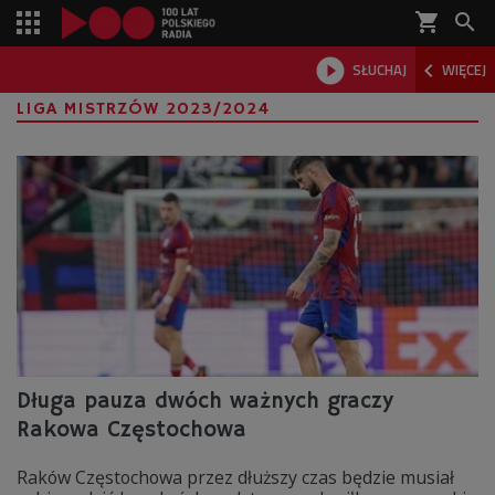
shopping_cart



SŁUCHAJ
WIĘCEJ

LIGA MISTRZÓW 2023/2024
Długa pauza dwóch ważnych graczy
Rakowa Częstochowa
Raków Częstochowa przez dłuższy czas będzie musiał