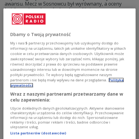
awansu. Mecz w Sosnowcu był wyrównany, a oceny
boiskowych wydarzeń - bardzo zróżnicowane.
Zobacz więcej na temat:
SPORT
Piłka nożna
Raków Częstochowa
liga mistrzów
Dbamy o Twoją prywatność
My i nasi
5
partnerzy przechowujemy lub uzyskujemy dostęp do
informacji na urządzeniu, takich jak unikalne identyfikatory w plikach
cookie w celu przetwarzania danych osobowych. Użytkownik może
zaakceptować swoje wybory lub zarządzać nimi, klikając poniżej, jak
również skorzystać z prawa do sprzeciwu na podstawie prawnie
uzasadnionego interesu lub w dowolnym momencie na stronie
polityki prywatności. Te wybory będą sygnalizowane naszym
partnerom i nie będą miały wpływu na dane przeglądania.
Polityka
prywatności
Wraz z naszymi partnerami przetwarzamy dane w
celu zapewnienia:
Raków nie zdołał wyrównać. Liga
Użycie dokładnych danych geolokalizacyjnych. Aktywne skanowanie
Mistrzów się oddala
charakterystyki urządzenia do celów identyfikacji. Przechowywanie
informacji na urządzeniu lub dostęp do nich. Spersonalizowane
reklamy i treści, pomiar reklam i treści, badnie odbiorców i
Piłkarze Rakowa Częstochowa przegrali w Sosnowcu z
ulepszanie usług.
FC Kopenhaga 0:1 w pierwszym meczu fazy play-off
Lista partnerów (dostawców)
eliminacji do piłkarskiej Ligi Mistrzów. Porażka stawia