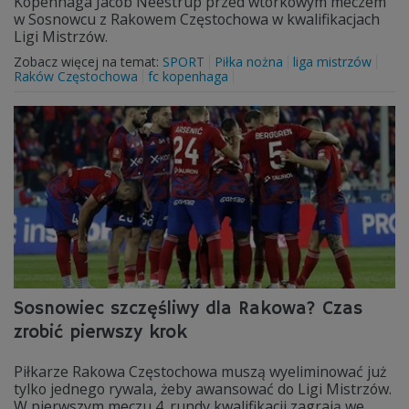
Kopenhaga Jacob Neestrup przed wtorkowym meczem
w Sosnowcu z Rakowem Częstochowa w kwalifikacjach
Ligi Mistrzów.
Zobacz więcej na temat:
SPORT
Piłka nożna
liga mistrzów
Raków Częstochowa
fc kopenhaga
Sosnowiec szczęśliwy dla Rakowa? Czas
zrobić pierwszy krok
Piłkarze Rakowa Częstochowa muszą wyeliminować już
tylko jednego rywala, żeby awansować do Ligi Mistrzów.
W pierwszym meczu 4. rundy kwalifikacji zagrają we