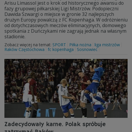
Arisu Limassol jest o krok od historycznego awansu do
fazy grupowej piłkarskiej Ligi Mistrzów. Podopieczni
Dawida Szwargi o miejsce w gronie 32 najlepszych
drużyn Europy powalczą z FC Kopenhaga. W odróżnieniu
od dotychczasowych meczów eliminacyjnych, domowego
spotkania z Duńczykami nie zagrają jednak na własnym
stadionie.
Zobacz więcej na temat:
SPORT
Piłka nożna
liga mistrzów
Raków Częstochowa
fc kopenhaga
Sosnowiec
Zadecydowały karne. Polak spróbuje