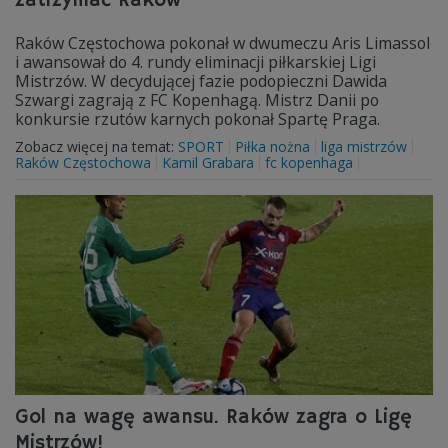
zatrzymać Raków
Raków Częstochowa pokonał w dwumeczu Aris Limassol
i awansował do 4. rundy eliminacji piłkarskiej Ligi
Mistrzów. W decydującej fazie podopieczni Dawida
Szwargi zagrają z FC Kopenhagą. Mistrz Danii po
konkursie rzutów karnych pokonał Spartę Praga.
Zobacz więcej na temat:
SPORT
Piłka nożna
liga mistrzów
Raków Częstochowa
Kamil Grabara
fc kopenhaga
Gol na wagę awansu. Raków zagra o Ligę
Mistrzów!