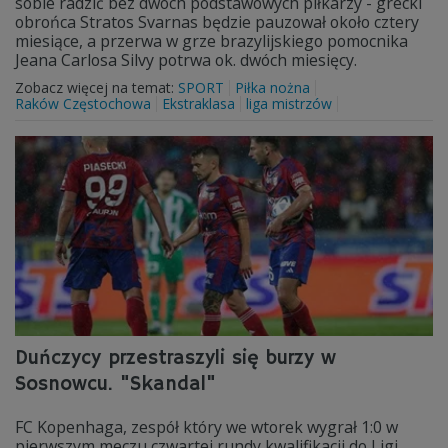
sobie radzić bez dwóch podstawowych piłkarzy - grecki
obrońca Stratos Svarnas będzie pauzował około cztery
miesiące, a przerwa w grze brazylijskiego pomocnika
Jeana Carlosa Silvy potrwa ok. dwóch miesięcy.
Zobacz więcej na temat:
SPORT
Piłka nożna
Raków Częstochowa
Ekstraklasa
liga mistrzów
Duńczycy przestraszyli się burzy w
Sosnowcu. "Skandal"
FC Kopenhaga, zespół który we wtorek wygrał 1:0 w
pierwszym meczu czwartej rundy kwalifikacji do Ligi