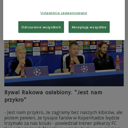
mistrzów Polski w trudnej sytuacji przed rewanżowym
starciem.
Ustawienia zaawansowane
Zobacz więcej na temat:
SPORT
Piłka nożna
liga mistrzów
Raków Częstochowa
fc kopenhaga
Kamil Grabara
Odrzucenie wszystkich
Akceptuję wszystkie
Rywal Rakowa osłabiony. "Jest nam
przykro"
- Jest nam przykro, że zagramy bez naszych kibiców, ale
jestem pewien, że tysiące fanów w Kopenhadze będzie
trzymało za nas kciuki - powiedział trener piłkarzy FC