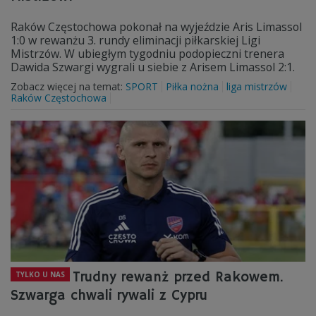
Raków Częstochowa pokonał na wyjeździe Aris Limassol
1:0 w rewanżu 3. rundy eliminacji piłkarskiej Ligi
Mistrzów. W ubiegłym tygodniu podopieczni trenera
Dawida Szwargi wygrali u siebie z Arisem Limassol 2:1.
Zobacz więcej na temat:
SPORT
Piłka nożna
liga mistrzów
Raków Częstochowa
Trudny rewanż przed Rakowem.
TYLKO U NAS
Szwarga chwali rywali z Cypru