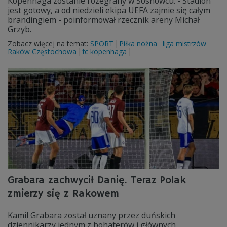
Kopenhaga zostanie rozegrany w Sosnowcu. - Stadion
jest gotowy, a od niedzieli ekipa UEFA zajmie się całym
brandingiem - poinformował rzecznik areny Michał
Grzyb.
Zobacz więcej na temat:
SPORT
Piłka nożna
liga mistrzów
Raków Częstochowa
fc kopenhaga
Grabara zachwycił Danię. Teraz Polak
zmierzy się z Rakowem
Kamil Grabara został uznany przez duńskich
dziennikarzy jednym z bohaterów i głównych