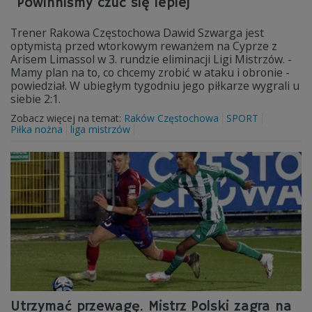
"Powinniśmy czuć się lepiej"
Trener Rakowa Częstochowa Dawid Szwarga jest
optymistą przed wtorkowym rewanżem na Cyprze z
Arisem Limassol w 3. rundzie eliminacji Ligi Mistrzów. -
Mamy plan na to, co chcemy zrobić w ataku i obronie -
powiedział. W ubiegłym tygodniu jego piłkarze wygrali u
siebie 2:1.
Zobacz więcej na temat:
Raków Częstochowa
SPORT
Piłka nożna
liga mistrzów
Utrzymać przewagę. Mistrz Polski zagra na