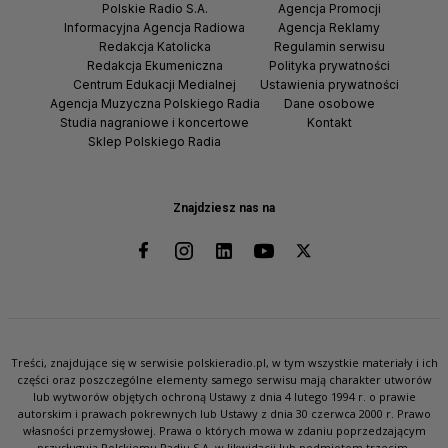
Polskie Radio S.A.
Agencja Promocji
Informacyjna Agencja Radiowa
Agencja Reklamy
Redakcja Katolicka
Regulamin serwisu
Redakcja Ekumeniczna
Polityka prywatności
Centrum Edukacji Medialnej
Ustawienia prywatności
Agencja Muzyczna Polskiego Radia
Dane osobowe
Studia nagraniowe i koncertowe
Kontakt
Sklep Polskiego Radia
Znajdziesz nas na
Treści, znajdujące się w serwisie polskieradio.pl, w tym wszystkie materiały i ich
części oraz poszczególne elementy samego serwisu mają charakter utworów
lub wytworów objętych ochroną Ustawy z dnia 4 lutego 1994 r. o prawie
autorskim i prawach pokrewnych lub Ustawy z dnia 30 czerwca 2000 r. Prawo
własności przemysłowej. Prawa o których mowa w zdaniu poprzedzającym
przysługują Polskiemu Radiu S.A. w likwidacji lub podmiotom trzecim.