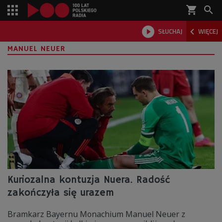
shopping_cart



SŁUCHAJ
WIĘCEJ

MANUEL NEUER
Kuriozalna kontuzja Nuera. Radość
zakończyła się urazem
Bramkarz Bayernu Monachium Manuel Neuer z