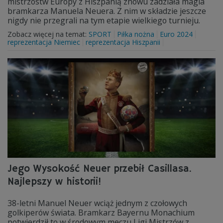
mistrzostw Europy z Hiszpanią znowu zadziała magia
bramkarza Manuela Neuera. Z nim w składzie jeszcze
nigdy nie przegrali na tym etapie wielkiego turnieju.
Zobacz więcej na temat:
SPORT
Piłka nożna
Euro 2024
reprezentacja Niemiec
reprezentacja Hiszpanii
Jego Wysokość Neuer przebił Casillasa.
Najlepszy w historii!
38-letni Manuel Neuer wciąż jednym z czołowych
golkiperów świata. Bramkarz Bayernu Monachium
potwierdził to w środowym meczu Ligi Mistrzów z