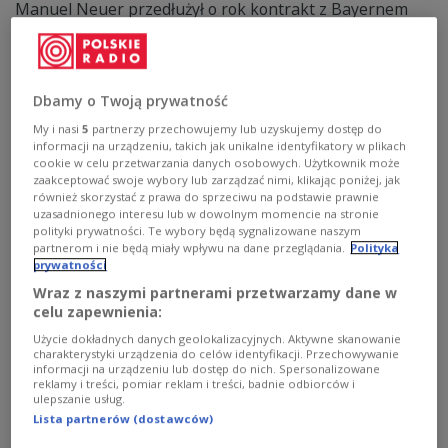
Manuel Neuer przedłużył o rok kontrakt z Bayernem
Monachium. Umowa była ważna do 30 czerwca 2025.
Będzie to 15. sezon bramkarza w drużynie -
poinformował najbardziej utytułowany niemiecki klub
piłkarski.
Dbamy o Twoją prywatność
Zobacz więcej na temat:
Piłka nożna
Bundesliga
SPORT
Bayern Monachium
My i nasi
5
partnerzy przechowujemy lub uzyskujemy dostęp do
informacji na urządzeniu, takich jak unikalne identyfikatory w plikach
cookie w celu przetwarzania danych osobowych. Użytkownik może
zaakceptować swoje wybory lub zarządzać nimi, klikając poniżej, jak
również skorzystać z prawa do sprzeciwu na podstawie prawnie
uzasadnionego interesu lub w dowolnym momencie na stronie
polityki prywatności. Te wybory będą sygnalizowane naszym
partnerom i nie będą miały wpływu na dane przeglądania.
Polityka
prywatności
Wraz z naszymi partnerami przetwarzamy dane w
celu zapewnienia:
Użycie dokładnych danych geolokalizacyjnych. Aktywne skanowanie
charakterystyki urządzenia do celów identyfikacji. Przechowywanie
informacji na urządzeniu lub dostęp do nich. Spersonalizowane
Czerwona kartka i złamane żebro. Dramat
reklamy i treści, pomiar reklam i treści, badnie odbiorców i
ulepszanie usług.
gwiazdy
Lista partnerów (dostawców)