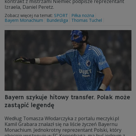
kontrakt z mistrzami Niemiec podpisze reprezentant
Izraela, Daniel Peretz.
Zobacz więcej na temat:
SPORT
Piłka nożna
Bayern Monachium
Bundesliga
Thomas Tuchel
Bayern szykuje hitowy transfer. Polak może
zastąpić legendę
Według Tomasza Włodarczyka z portalu meczyki.pl
Kamil Grabara znalazł się na liście życzeń Bayernu
Monachium. Jednokrotny reprezentant Polski, który
obecnie występuje w FC Kopenhaga, ma być jednym z