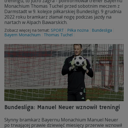
treningu, to jutro zagra - poinformował trener Bayernu
Monachium Thomas Tuchel przed sobotnim meczem z
Darmstadt w 9. kolejce piłkarskiej Bundesligi. 9 grudnia
2022 roku bramkarz złamał nogę podczas jazdy na
nartach w Alpach Bawarskich.
Zobacz więcej na temat:
SPORT
Piłka nożna
Bundesliga
Bayern Monachium
Thomas Tuchel
Bundesliga: Manuel Neuer wznowił treningi
Słynny bramkarz Bayernu Monachium Manuel Neuer
po trwającej prawie dziewięć miesięcy przerwie wznowił