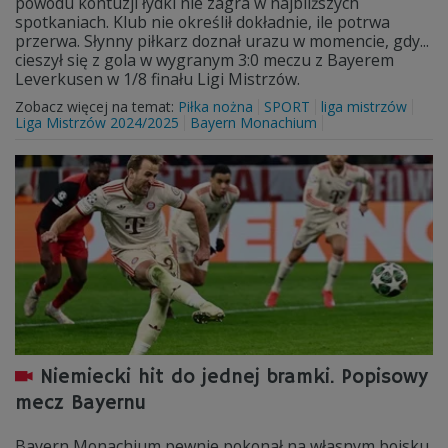
powodu kontuzji łydki nie zagra w najbliższych
spotkaniach. Klub nie określił dokładnie, ile potrwa
przerwa. Słynny piłkarz doznał urazu w momencie, gdy...
cieszył się z gola w wygranym 3:0 meczu z Bayerem
Leverkusen w 1/8 finału Ligi Mistrzów.
Zobacz więcej na temat:
Piłka nożna
SPORT
liga mistrzów
Liga Mistrzów 2024/2025
Bayern Monachium
Niemiecki hit do jednej bramki. Popisowy
mecz Bayernu
Bayern Monachium pewnie pokonał na własnym boisku