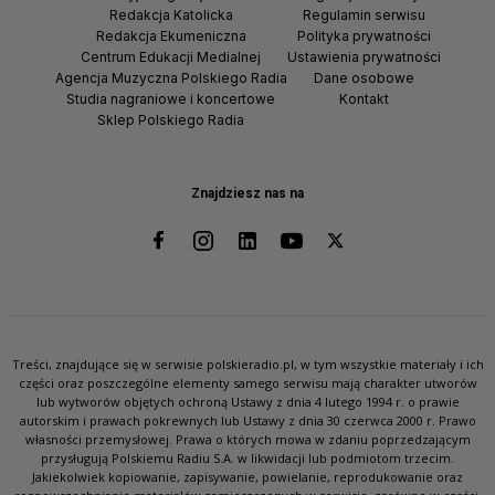
Redakcja Katolicka
Regulamin serwisu
Redakcja Ekumeniczna
Polityka prywatności
Centrum Edukacji Medialnej
Ustawienia prywatności
Agencja Muzyczna Polskiego Radia
Dane osobowe
Studia nagraniowe i koncertowe
Kontakt
Sklep Polskiego Radia
Znajdziesz nas na
Treści, znajdujące się w serwisie polskieradio.pl, w tym wszystkie materiały i ich
części oraz poszczególne elementy samego serwisu mają charakter utworów
lub wytworów objętych ochroną Ustawy z dnia 4 lutego 1994 r. o prawie
autorskim i prawach pokrewnych lub Ustawy z dnia 30 czerwca 2000 r. Prawo
własności przemysłowej. Prawa o których mowa w zdaniu poprzedzającym
przysługują Polskiemu Radiu S.A. w likwidacji lub podmiotom trzecim.
Jakiekolwiek kopiowanie, zapisywanie, powielanie, reprodukowanie oraz