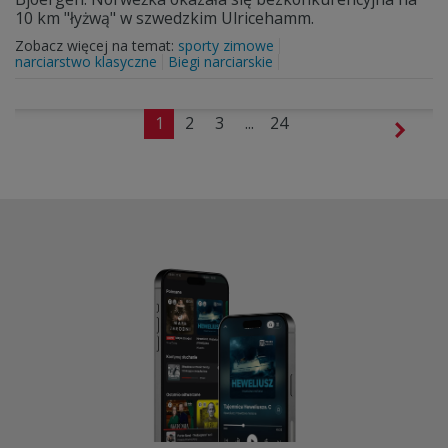
10 km "łyżwą" w szwedzkim Ulricehamm.
Zobacz więcej na temat:
sporty zimowe
narciarstwo klasyczne
Biegi narciarskie
1
2
3
...
24