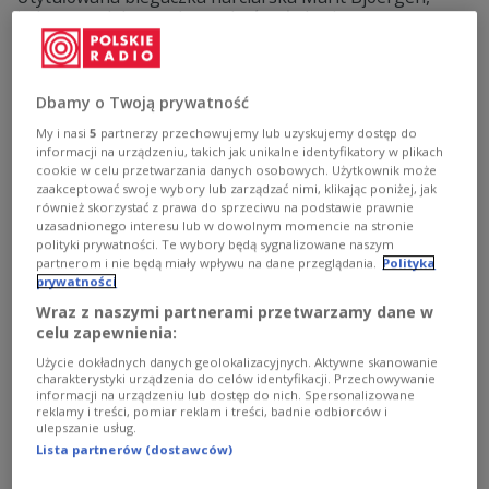
która przed dwoma laty zakończyła karierę,
zdecydowała się na powrót do rywalizacji i trenuje przed
sezonem. Norweżka miała okazję skonfrontować się z
Therese Johaug oraz młodszymi zawodniczkami. - To
było brutalne przebudzenie - powiedziała mistrzyni.
Dbamy o Twoją prywatność
Zobacz więcej na temat:
sporty zimowe
Justyna Kowalczyk
My i nasi
5
partnerzy przechowujemy lub uzyskujemy dostęp do
narciarstwo klasyczne
Biegi narciarskie
SPORT
informacji na urządzeniu, takich jak unikalne identyfikatory w plikach
cookie w celu przetwarzania danych osobowych. Użytkownik może
zaakceptować swoje wybory lub zarządzać nimi, klikając poniżej, jak
również skorzystać z prawa do sprzeciwu na podstawie prawnie
uzasadnionego interesu lub w dowolnym momencie na stronie
polityki prywatności. Te wybory będą sygnalizowane naszym
partnerom i nie będą miały wpływu na dane przeglądania.
Polityka
prywatności
Wraz z naszymi partnerami przetwarzamy dane w
celu zapewnienia:
Użycie dokładnych danych geolokalizacyjnych. Aktywne skanowanie
charakterystyki urządzenia do celów identyfikacji. Przechowywanie
informacji na urządzeniu lub dostęp do nich. Spersonalizowane
reklamy i treści, pomiar reklam i treści, badnie odbiorców i
Sensacyjny powrót Marit Bjoergen.
ulepszanie usług.
Norweżka chce powtórzyć sukces Justyny
Lista partnerów (dostawców)
Kowalczyk