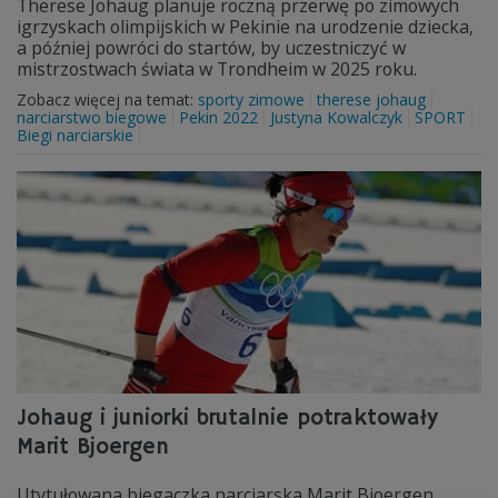
Therese Johaug planuje roczną przerwę po zimowych
igrzyskach olimpijskich w Pekinie na urodzenie dziecka,
a później powróci do startów, by uczestniczyć w
mistrzostwach świata w Trondheim w 2025 roku.
Zobacz więcej na temat:
sporty zimowe
therese johaug
narciarstwo biegowe
Pekin 2022
Justyna Kowalczyk
SPORT
Biegi narciarskie
Johaug i juniorki brutalnie potraktowały
Marit Bjoergen
Utytułowana biegaczka narciarska Marit Bjoergen,