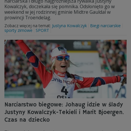
narciarska i długo najgroźniejsza rywalka Justyny
Kowalczyk, doczekała się pomnika. Odsłonięto go w
weekend w jej rodzinnej gminie Midtre Gauldal w
prowincji Troendelag.
Zobacz więcej na temat:
Justyna Kowalczyk
Biegi narciarskie
sporty zimowe
SPORT
Narciarstwo biegowe: Johaug idzie w ślady
Justyny Kowalczyk-Tekieli i Marit Bjoergen.
Czas na dziecko