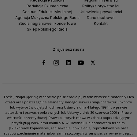
Redakcja Katolicka
Regulamin serwisu
Redakcja Ekumeniczna
Polityka prywatności
Centrum Edukacji Medialnej
Ustawienia prywatności
Agencja Muzyczna Polskiego Radia
Dane osobowe
Studia nagraniowe i koncertowe
Kontakt
Sklep Polskiego Radia
Znajdziesz nas na
Treści, znajdujące się w serwisie polskieradio.pl, w tym wszystkie materiały i ich
części oraz poszczególne elementy samego serwisu mają charakter utworów
lub wytworów objętych ochroną Ustawy z dnia 4 lutego 1994 r. o prawie
autorskim i prawach pokrewnych lub Ustawy z dnia 30 czerwca 2000 r. Prawo
własności przemysłowej. Prawa o których mowa w zdaniu poprzedzającym
przysługują Polskiemu Radiu S.A. w likwidacji lub podmiotom trzecim.
Jakiekolwiek kopiowanie, zapisywanie, powielanie, reprodukowanie oraz
rozpowszechnianie materiałów zamieszczonych w serwisie, zarówno w części,