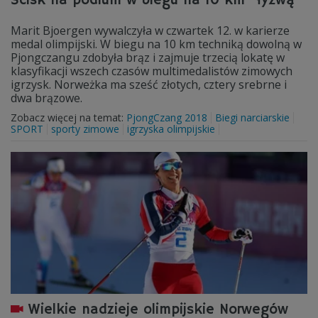
Ścisk na podium w biegu na 10 km "łyżwą"
Marit Bjoergen wywalczyła w czwartek 12. w karierze
medal olimpijski. W biegu na 10 km techniką dowolną w
Pjongczangu zdobyła brąz i zajmuje trzecią lokatę w
klasyfikacji wszech czasów multimedalistów zimowych
igrzysk. Norweżka ma sześć złotych, cztery srebrne i
dwa brązowe.
Zobacz więcej na temat:
PjongCzang 2018
Biegi narciarskie
SPORT
sporty zimowe
igrzyska olimpijskie
Wielkie nadzieje olimpijskie Norwegów