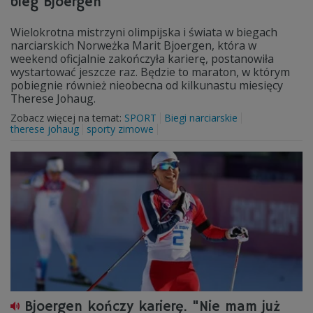
bieg Bjoergen
Wielokrotna mistrzyni olimpijska i świata w biegach
narciarskich Norweżka Marit Bjoergen, która w
weekend oficjalnie zakończyła karierę, postanowiła
wystartować jeszcze raz. Będzie to maraton, w którym
pobiegnie również nieobecna od kilkunastu miesięcy
Therese Johaug.
Zobacz więcej na temat:
SPORT
Biegi narciarskie
therese johaug
sporty zimowe
Bjoergen kończy karierę. "Nie mam już