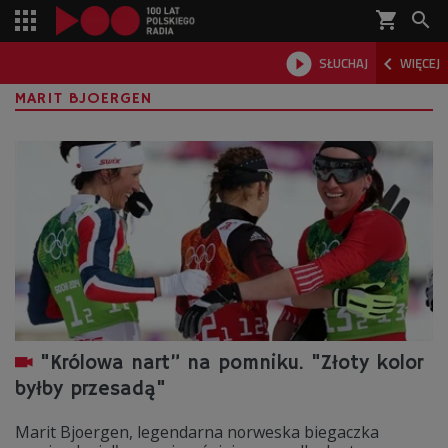
shopping_cart



SŁUCHAJ
WIĘCEJ

MARIT BJOERGEN
"Królowa nart” na pomniku. "Złoty kolor
byłby przesadą"
Marit Bjoergen, legendarna norweska biegaczka