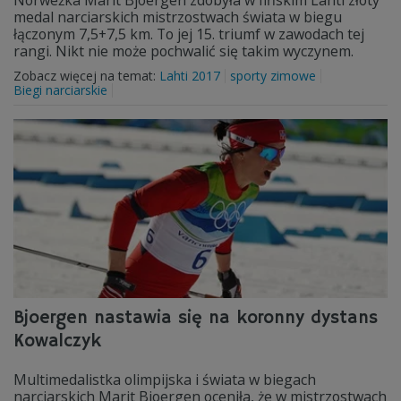
Norweżka Marit Bjoergen zdobyła w fińskim Lahti złoty
medal narciarskich mistrzostwach świata w biegu
łączonym 7,5+7,5 km. To jej 15. triumf w zawodach tej
rangi. Nikt nie może pochwalić się takim wyczynem.
Zobacz więcej na temat:
Lahti 2017
sporty zimowe
Biegi narciarskie
Bjoergen nastawia się na koronny dystans
Kowalczyk
Multimedalistka olimpijska i świata w biegach
narciarskich Marit Bjoergen oceniła, że w mistrzostwach