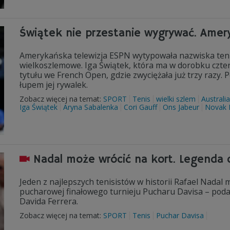
Świątek nie przestanie wygrywać. Amer
Amerykańska telewizja ESPN wytypowała nazwiska tenisi
wielkoszlemowe. Iga Świątek, która ma w dorobku czter
tytułu we French Open, gdzie zwyciężała już trzy razy.
łupem jej rywalek.
Zobacz więcej na temat:
SPORT
Tenis
wielki szlem
Australi
Iga Świątek
Aryna Sabalenka
Cori Gauff
Ons Jabeur
Novak 
Nadal może wrócić na kort. Legenda 
Jeden z najlepszych tenisistów w historii Rafael Nadal m
pucharowej finałowego turnieju Pucharu Davisa – podaj
Davida Ferrera.
Zobacz więcej na temat:
SPORT
Tenis
Puchar Davisa