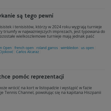
ykanie są tego pewni
stek i tenisistów, którzy w 2024 roku wygrają turnieje
y triumfy w najważniejszych imprezach, jest typowana do
 Pozostałe wielkoszlemowe turnieje mają jednak paść
an Open
french open
roland garros
wimbledon
us open
Djoković
Carlos Alcaraz
chce pomóc reprezentacji
oże wrócić na kort w listopadzie i wystąpić w fazie
e Tennis Channel, powołując się na kapitana Hiszpanii