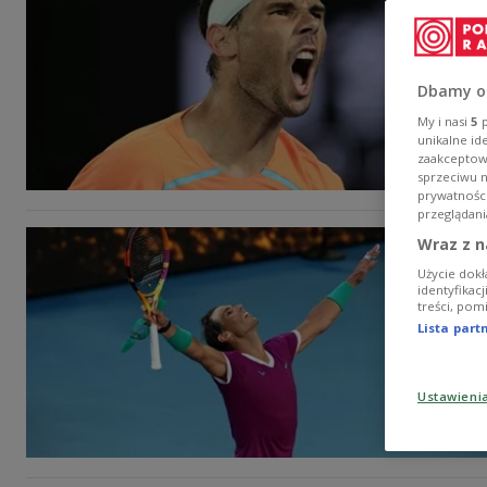
Dbamy o
My i nasi
5
p
unikalne id
zaakceptowa
sprzeciwu 
prywatnośc
przeglądani
Wraz z n
Użycie dokł
identyfikac
treści, pom
Lista par
Ustawieni