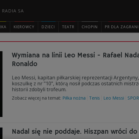
 RADIA SA
RKA
KIEROWCY
DZIECI
TEATR
CHOPIN
PR DLA ZAGRAN

Wymiana na linii Leo Messi - Rafael Nad
Ronaldo
Leo Messi, kapitan piłkarskiej reprezentacji Argentyn
koszulkę z nr "10", którą nosił podczas ostatnich mistrz
historii zdobyli trofeum.
Zobacz więcej na temat:
Piłka nożna
Tenis
Leo Messi
SPOR
Nadal się nie poddaje. Hiszpan wróci do