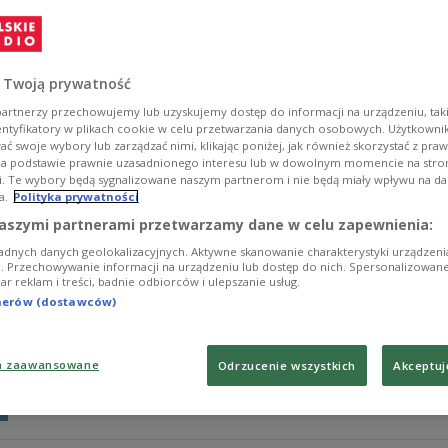
Rafael Nadal ogłosił, że na początku stycznia 2024 rok
Hiszpański tenisista nie gra od 18 stycznia, gdy w tr
McDonaldem w drugiej rundzie wielkoszlemowego Aust
 Twoją prywatność
Zobacz więcej na temat:
SPORT
Tenis
ATP
artnerzy przechowujemy lub uzyskujemy dostęp do informacji na urządzeniu, taki
entyfikatory w plikach cookie w celu przetwarzania danych osobowych. Użytkown
ć swoje wybory lub zarządzać nimi, klikając poniżej, jak również skorzystać z pra
na podstawie prawnie uzasadnionego interesu lub w dowolnym momencie na stroni
i. Te wybory będą sygnalizowane naszym partnerom i nie będą miały wpływu na d
a.
Polityka prywatności
"Bądźcie czujni” - Rafael Nadal wraca n
aszymi partnerami przetwarzamy dane w celu zapewnienia:
adnych danych geolokalizacyjnych. Aktywne skanowanie charakterystyki urządzen
Jeden z najlepszych tenisistów na świecie Hiszpan Rafa
ji. Przechowywanie informacji na urządzeniu lub dostęp do nich. Spersonalizowane
iar reklam i treści, badnie odbiorców i ulepszanie usług.
przerwie z powodu kontuzji biodra. "Wczoraj potwierdzi
społecznościowych, dodając zdjęcie z kortu.
tnerów (dostawców)
Zobacz więcej na temat:
SPORT
Tenis
ATP
a zaawansowane
Odrzucenie wszystkich
Akceptuj