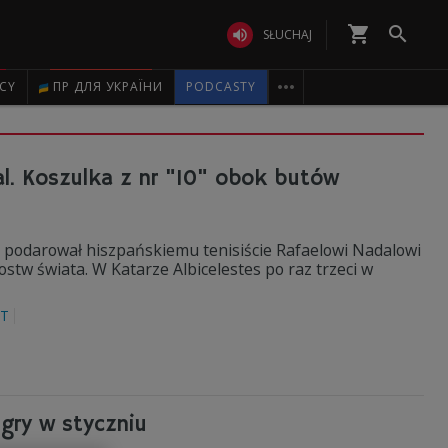
shopping_cart


SŁUCHAJ

ICY
ПР ДЛЯ УКРАЇНИ
PODCASTY
al. Koszulka z nr "10" obok butów
y, podarował hiszpańskiemu tenisiście Rafaelowi Nadalowi
ostw świata. W Katarze Albicelestes po raz trzeci w
T
 gry w styczniu