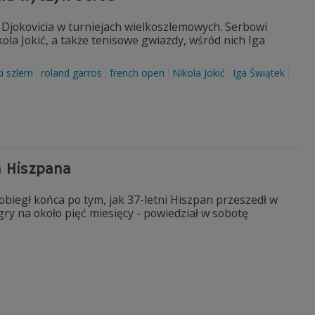
 Djokovicia w turniejach wielkoszlemowych. Serbowi
ola Jokić, a także tenisowe gwiazdy, wśród nich Iga
ki szlem
roland garros
french open
Nikola Jokić
Iga Świątek
a Hiszpana
obiegł końca po tym, jak 37-letni Hiszpan przeszedł w
ry na około pięć miesięcy - powiedział w sobotę